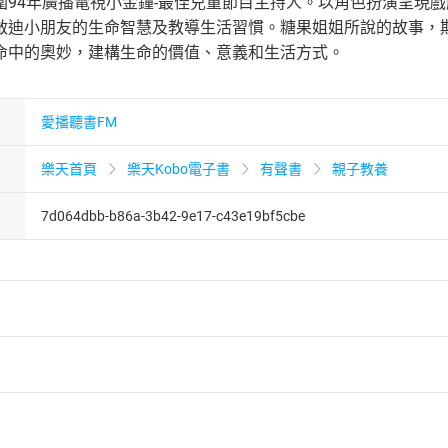
圍94年廣播電視小金鐘-最佳兒童節目主持人。以角色扮演呈現
啟迪小朋友的生命智慧及教導生活習慣。糖果姐姐所說的故事，
命中的奧妙，建構生命的價值、意義和生活方式。
愛播聽書FM
樂天首頁
樂天Kobo電子書
有聲書
親子教養
7d064dbb-b86a-3b42-9e17-c43e19bf5cbe
者保護法
第
19
條第
1
項後段
暨
通訊交易解除權合理例外情事適用
供即為完成之線上服務，經消費者事先同意始提供。」 之商品