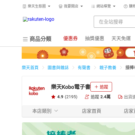
樂天生態圈
我要開店
網站導覽
購
優惠券
抽獎優惠
天天免運
商品分類
接棒
樂天首頁
圖書與雜誌
有聲書
親子教養
樂天Kobo電子書
追蹤
4.9
(2195)
追蹤
2.4萬
出貨
本店類別
店家首頁
店家