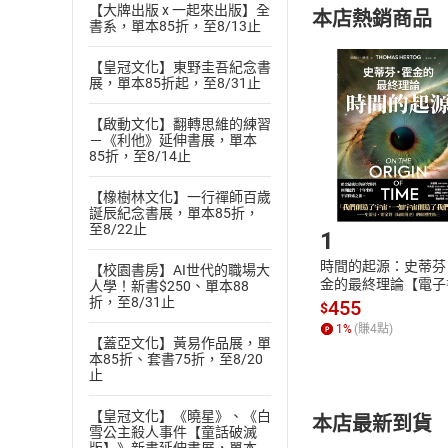
【大牌出版 x 一起來出版】全
本店熱銷商品
(
二
)
消費者
書系，單本85折，至8/13止
且已下載
/
存
挑選
商
【皇冠文化】東野圭吾紀念書
退貨方式：您
展，單本85折起，至8/31止
Choose
貨」，本店鋪
【啟動文化】翻轉思維的練習
請注意，樂天
－《利他》延伸書展，單本
購書後，
85折，至8/14止
【橡樹林文化】一行禪師百歲
Step1
誕辰紀念書展，單本85折，
至8/22止
1
時間的起源：史蒂芬
【校園書房】AI世代的職場大
金的最終理論【電子
人學！新書$250、單本88
折，至8/31止
455
$
1
%
(賺
4
點)
【蓋亞文化】黃易作品展，單
本85折、套書75折，至8/20
止
【皇冠文化】《曉星》、《白
本店最新到貨
雪公主殺人事件【童話破滅