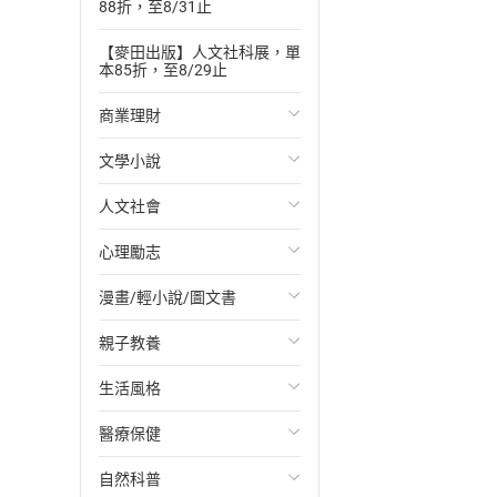
88折，至8/31止
【麥田出版】人文社科展，單
本85折，至8/29止
商業理財
文學小說
投資理財
人文社會
經濟/趨勢
歐美文學
心理勵志
財務/金融
日本文學
國際關係
漫畫/輕小說/圖文書
管理/領導
韓國文學
政治
心靈成長/情緒
親子教養
職場工作術
華文文學
社會科學
人際關係
輕小說
生活風格
成功法
經典文學
台灣/中國歷史
兩性關係
奇幻/科幻
教育現場
醫療保健
行銷/廣告
成長/家庭生活小說
日/韓歷史
心理學
愛情故事
兒童文學/故事
飲食/食譜
自然科普
傳記
懸疑/推理小說
其他歷史/史學
職場/社會寫實
兒童科普/學習
健身/美顏
健康/養生