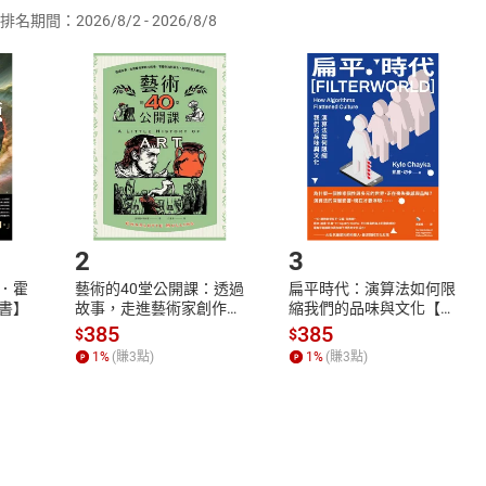
排名期間：2026/8/2 - 2026/8/8
訂購本店鋪之商品即代表知悉本店鋪所銷售之商品為電子書，屬
取電子書，不得請求退貨退款。
品
放入
購物車
登入
帳號
欲取消訂單或辦理退貨時，請登入樂天市場，並於「我的訂單」
Shopping cart
Login
將依您的申請進行審核，待審核通過後將為您辦理退款事宜。
市場須以整筆訂單為單位進行取消/退貨，恕無法以單支商品取消
如何開始使用？
.選擇閱讀載具
Step2.
2
3
．霍
藝術的40堂公開課：透過
扁平時代：演算法如何限
書】
故事，走進藝術家創作現
縮我們的品味與文化【電
場，看藝術如何誕生、如
子書】
385
385
$
$
何形塑人類生活【電子
1
%
(賺
3
點)
1
%
(賺
3
點)
書】