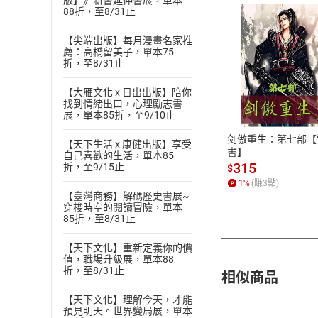
版】》新書延伸書展，單本
88折，至8/31止
【尖端出版】每月漫畫名家推
薦：高橋留美子，單本75
折，至8/31止
付款方
【大雁文化 x 日出出版】陪你
找到情緒出口，心理勵志書
ATM轉帳、信用卡
展，單本85折，至9/10止
剑傲重生：第七部【
【天下生活 x 康健出版】享受
書】
自己喜歡的生活，單本85
315
折，至9/15止
$
1
%
(賺
3
點)
【臺灣商務】解碼歷史書展~
穿梭時空的閱讀冒險，單本
85折，至8/31止
【天下文化】重新定義你的價
值，職場升級展，單本88
折，至8/31止
相似商品
【天下文化】理解今天，才能
預見明天。世界變局展，單本