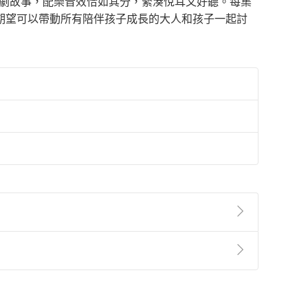
戲劇故事，配樂音效恰如其分，緊湊悅耳又好聽。每集
期望可以帶動所有陪伴孩子成長的大人和孩子一起討
準則
第
2
條第
5
款之規定，「非以有形媒介提供之數位
，不適用消保法第
19
條第
1
項七日內無條件退貨之規