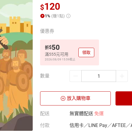
120
$
1%
(賺1點)
優惠券
50
$
折
領取
滿555元可用
2026/08/09 15:59
截止
數量
放入購物車
配送
無實體配送
免運
付款
信用卡／LINE Pay／AFTEE／