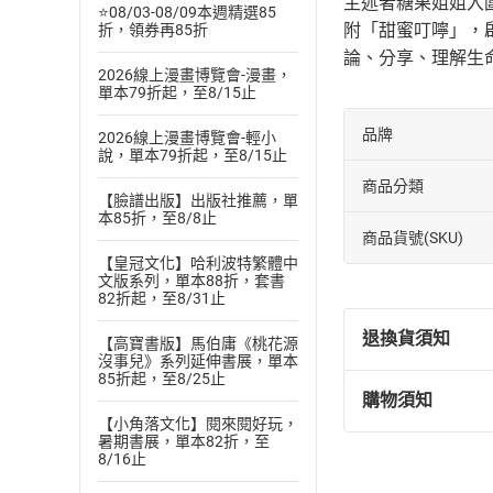
主述者糖果姐姐入
⭐08/03-08/09本週精選85
附「甜蜜叮嚀」，
折，領券再85折
論、分享、理解生
2026線上漫畫博覽會-漫畫，
單本79折起，至8/15止
品牌
2026線上漫畫博覽會-輕小
說，單本79折起，至8/15止
商品分類
【臉譜出版】出版社推薦，單
本85折，至8/8止
商品貨號(SKU)
【皇冠文化】哈利波特繁體中
文版系列，單本88折，套書
82折起，至8/31止
退換貨須知
【高寶書版】馬伯庸《桃花源
沒事兒》系列延伸書展，單本
85折起，至8/25止
購物須知
退換貨規定：
【小角落文化】閱來閱好玩，
(
一
)
依
消費
暑期書展，單本82折，至
8/16止
內容或一經提
購書須知
定。