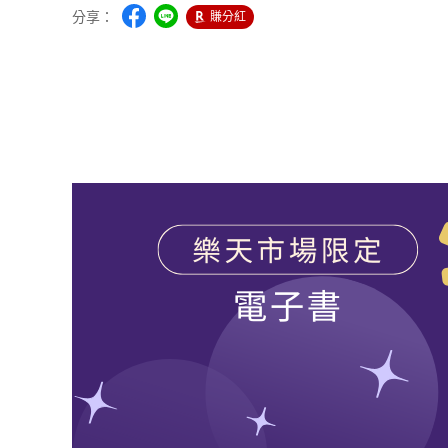
分享：
賺分紅