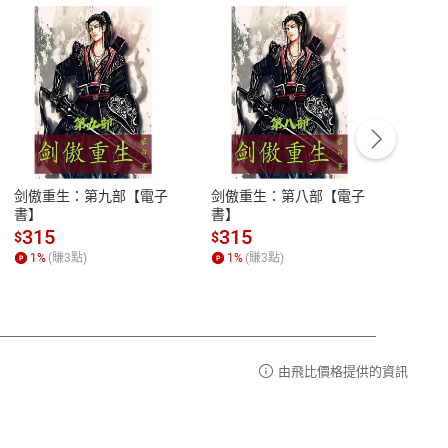
客服資訊
豫期
服務時間：週一到週五 10:00-12:00、
易解
13:00-17:00 (國定假日及例假日休息)
剑傲重生：第九部【電子
剑傲重生：第八部【電子
潜水史
品性
客服電話：0080-1857077
書】
書】
andari
al) Sc
請參
客服信箱：
聯絡店家
315
315
13
$
$
$
r【電
1
%
(賺
3
點)
1
%
(賺
3
點)
1
%
由飛比價格提供的資訊