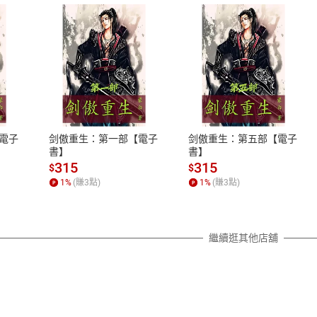
式
退換貨規範
、LINE PAY、AFTEE
本店是否提供消費者保護法七日猶
之權利，遽消費者保護法及通訊交
電子
剑傲重生：第一部【電子
剑傲重生：第五部【電子
除權合理例外情事適用準則，依商
書】
書】
質各有不同規定。詳細退換貨說明
315
315
$
$
照各商品說明。
1
%
(賺
3
點)
1
%
(賺
3
點)
詳細說明
繼續逛其他店舖