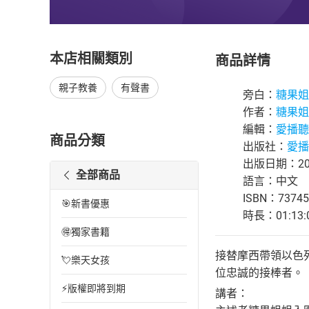
本店相關類別
商品詳情
親子教養
有聲書
旁白：
糖果姐
作者：
糖果姐
編輯：
愛播聽
商品分類
出版社：
愛播
出版日期：202
全部商品
語言：中文
ISBN：73745
🎯新書優惠
時長：01:13:
🉐獨家書籍
接替摩西帶領以色
💘樂天女孩
位忠誠的接棒者。
⚡版權即將到期
講者：