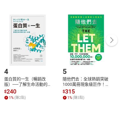
非以有形媒介提供之數位內容，消費者同意若訂購後
付款
方式
完成
訂單
中點選「瀏覽訂單明細」
>
「申請取消訂單
/
退
Payment
Complete
/退貨。
登入帳號，下載書籍後看書
4
5
6
蛋白質的一生（暢銷改
隨他們去：全球熱銷突破
理當
版）──了解生命活動的
1000萬冊現象級巨作！
快樂
秘密，讀懂生命科學的第
改變千萬人命運的心理技
理解
240
315
30
$
$
$
一本書【電子書】
巧【附放下執念明信片
慮、
1
%
(賺
2
點)
1
%
(賺
3
點)
1
%
圖】【電子書】
書】