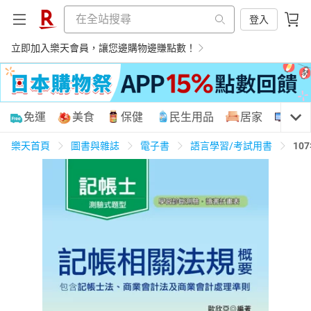
登入
立即加入樂天會員，讓您邊購物邊賺點數！
購物網分類
免運
美食
保健
民生用品
居家
3C
樂天首頁
圖書與雜誌
電子書
語言學習/考試用書
10
天天免運
美食蛋糕
養生保健
民生用品
居家生活
3C家電
運動休閒
親子玩具
女裝
男裝
化妝保養
情趣用品