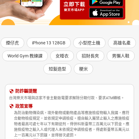
煙仔虎
iPhone 13 128GB
小型挖土機
高雄名產
World Gym 教練課
女睡衣
招財長夾
男懶人鞋
短髮造型
粳米
防詐騙提醒
台灣樂天市場與店家不會主動致電要求解除分期付款、要求ATM轉帳。
政策宣導
為防治動物傳染病，境外動物或動物產品等應施檢疫物輸入我國，應符
合動物檢疫規定，並依規定申請檢疫。擅自輸入屬禁止輸入之應施檢疫
物者最高可處七年以下有期徒刑，得併科新臺幣三百萬元以下罰金。應
施檢疫物之輸入人或代理人未依規定申請檢疫者，得處新臺幣五萬元以
上一百萬元以下罰鍰，並得按次處罰。