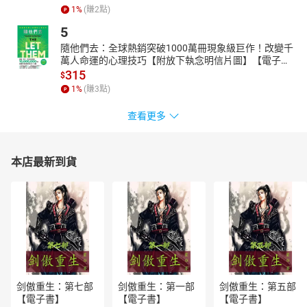
1
%
(賺
2
點)
5
隨他們去：全球熱銷突破1000萬冊現象級巨作！改變千
萬人命運的心理技巧【附放下執念明信片圖】【電子
書】
315
$
1
%
(賺
3
點)
查看更多
本店最新到貨
剑傲重生：第七部
剑傲重生：第一部
剑傲重生：第五部
【電子書】
【電子書】
【電子書】