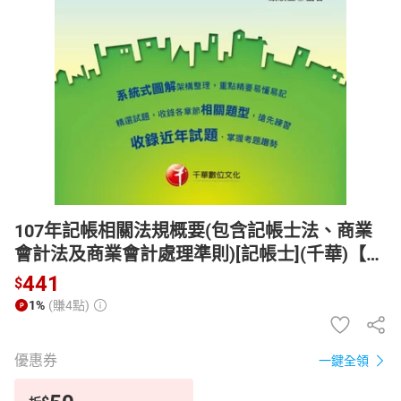
日本購物
電子/紙本書
HOT
107年記帳相關法規概要(包含記帳士法、商業
會計法及商業會計處理準則)[記帳士](千華)【電
子書】
441
$
1%
(賺4點)
優惠券
一鍵全領