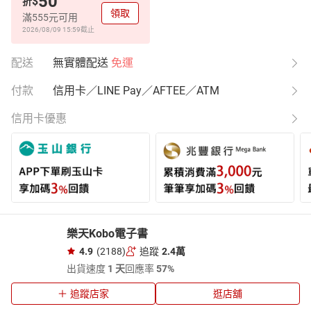
50
$
折
領取
滿555元可用
2026/08/09 15:59
截止
配送
無實體配送
免運
付款
信用卡／LINE Pay／AFTEE／ATM
信用卡優惠
樂天Kobo電子書
4.9
(2188)
追蹤
2.4萬
出貨速度
1 天
回應率
57%
追蹤店家
逛店舖