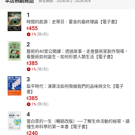
本店熱銷商品
排名期間：2026/8/2 - 2026/8/8
1
時間的起源：史蒂芬．霍金的最終理論【電子書】
455
$
1
%
(賺
4
點)
2
藝術的40堂公開課：透過故事，走進藝術家創作現場，
看藝術如何誕生、如何形塑人類生活【電子書】
385
$
1
%
(賺
3
點)
3
扁平時代：演算法如何限縮我們的品味與文化【電子
書】
385
$
1
%
(賺
3
點)
4
蛋白質的一生（暢銷改版）──了解生命活動的秘密，讀
懂生命科學的第一本書【電子書】
240
$