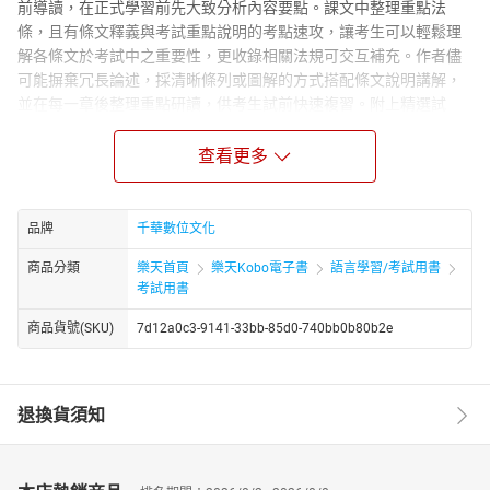
前導讀，在正式學習前先大致分析內容要點。課文中整理重點法
條，且有條文釋義與考試重點說明的考點速攻，讓考生可以輕鬆理
解各條文於考試中之重要性，更收錄相關法規可交互補充。作者儘
可能摒棄冗長論述，採清晰條列或圖解的方式搭配條文說明講解，
並在每一章後整理重點研讀，供考生試前快速複習。附上精選試
題，作為該章的學習測試。各章末附上精選試題，收錄相關試題以
為練習，可作為該章學習自我測驗之用。另外，書末收錄了近年的
查看更多
試題與詳盡解析，除強化解題功力外，亦可藉由練習而有效連結至
出題方向與重點。
品牌
千華數位文化
商品分類
樂天首頁
樂天Kobo電子書
語言學習/考試用書
考試用書
商品貨號(SKU)
7d12a0c3-9141-33bb-85d0-740bb0b80b2e
退換貨須知