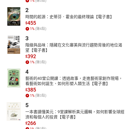
1
%
(賺
3
點)
市場的供需與均衡，藉著利潤最大化、交易成本及不對稱資訊探討
金融市場結構與銀行管理，利用可貸資金理論與流動性偏好理論闡
2
述利率之決定與變動，並討論利率的風險結構、期限結構和收益率
時間的起源：史蒂芬．霍金的最終理論【電子書】
曲線之應用，建立貨幣供給模型以探討各部門行為對貨幣供給的影
455
$
響，以及總合需求與總合供給分析貨幣在經濟體系的角色，其中亦
1
%
(賺
4
點)
討論開放經濟之國際收支和貨幣政策，並涉及國際貨幣制度和國際
3
金融市場。
階級與品味：隱藏在文化審美與流行趨勢背後的地位渴
二、學習的重點內容
望【電子書】
首先應認識貨幣銀行學的基本架構，以充分掌握重點，達到事半功
392
$
倍之效。貨幣銀行學可分為貨幣學及銀行學二大部分：
1
%
(賺
3
點)
1.貨幣學：研究貨幣基本概念、信用工具、貨幣理論與政策、國際
4
金融與國際貨幣制度等問題；並以貨幣供給與需求理論、利率理
藝術的40堂公開課：透過故事，走進藝術家創作現場，
論、IS-LM模型及通貨膨脹等章節較受到典試委員所青睞。
看藝術如何誕生、如何形塑人類生活【電子書】
2.銀行學：介紹有關金融市場體制、銀行法等重要規定、商業銀行
385
$
的經營制度與理論、存款貨幣的創造、準備金、衍生性金融商品及
1
%
(賺
3
點)
金融監理制度等均為熱門考題。""
5
一本書讀懂美元：9堂課解析美元邏輯，如何影響全球經
濟和每個人的投資【電子書】
266
$