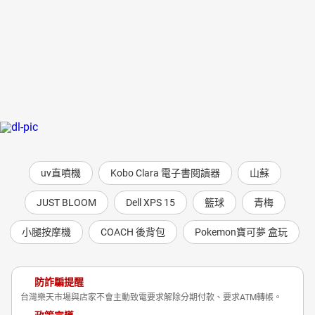
uv直噴機
Kobo Clara 電子書閱讀器
山蘇
JUST BLOOM
Dell XPS 15
籃球
青梅
小腿按摩機
COACH 後背包
Pokemon寶可夢 盒玩
防詐騙提醒
台灣樂天市場與店家不會主動致電要求解除分期付款、要求ATM轉帳。