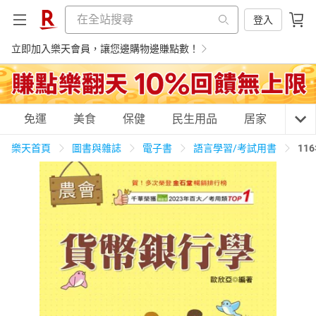
登入
立即加入樂天會員，讓您邊購物邊賺點數！
購物網分類
免運
美食
保健
民生用品
居家
3C
樂天首頁
圖書與雜誌
電子書
語言學習/考試用書
11
天天免運
美食蛋糕
養生保健
民生用品
居家生活
3C家電
運動休閒
親子玩具
女裝
男裝
化妝保養
情趣用品