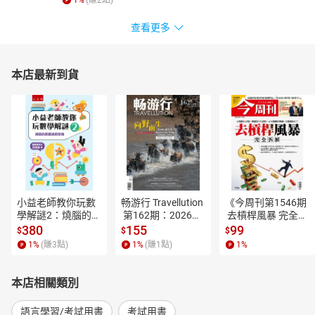
1
%
(賺
2
點)
查看更多
本店最新到貨
小益老師教你玩數
畅游行 Travellution
《今周刊第1546期
學解謎2：燒腦的節
 第162期：2026年
 去槓桿風暴 完全拆
慶遊戲密碼【電子
8月号（中英雙語
解》【電子書】
380
155
99
$
$
$
書】
版）【電子書】
1
%
(賺
3
點)
1
%
(賺
1
點)
1
%
本店相關類別
語言學習/考試用書
考試用書