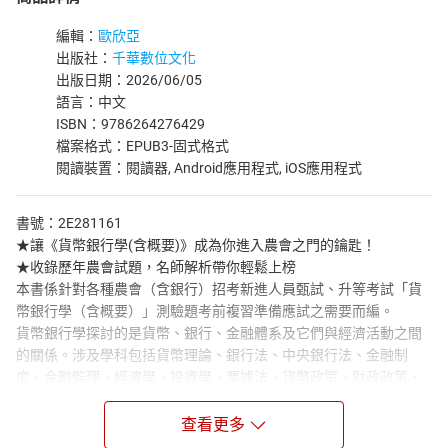
編輯：
歐欣亞
出版社：
千華數位文化
出版日期：2026/06/05
語言：中文
ISBN：9786264276429
檔案格式：EPUB3-固式格式
閱讀裝置：閱讀器, Android應用程式, iOS應用程式
書號：2E281161
★讓《貨幣銀行學(含概要)》成為你進入農會之門的鑰匙！
★收錄歷年農會試題，名師解析帶你輕鬆上榜
本書係針對各種農會（含銀行）招考新進人員甄試、升等考試「貨
幣銀行學（含概要）」測驗題考前複習準備應試之需要而編。
貨幣銀行學探討的是貨幣、銀行、金融體系及它們與經濟活動之間
的關係。涉及學科包括貨幣理論、銀行法、中央銀行法、金融制
度、金融監理、經濟學、投資學、票據法、貨幣政策、財政政策、
國際貿易與國際匯兌等社會科學。
本書有以下3大特色：
查看更多
◎主題式重點整理‧圖表+補充快速記憶