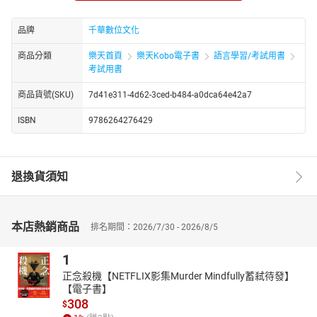
本書將考試之出題重點整理，並依內容難易以及單一觀念或多項綜
合觀點等方式，將考點順序排列，由易入難，希望你能依序閱讀並
品牌
千華數位文化
瞭解，並列出出題頻率，可針對重點主題加強複習，以收事半功倍
商品分類
樂天首頁
樂天Kobo電子書
語言學習/考試用書
之讀書效率，書中輔以圖表編排，並時時有名師的知識補充，讓你
考試用書
綱舉目張，建立屬於你自己的知識體系。
◎牛刀小試+精選試題‧即學即練好吸收
商品貨號(SKU)
7d41e311-4d62-3ced-b484-a0dca64e42a7
各單元隨堂練習之下收錄經典範題，並逐題加以詳盡解析，難懂之
處更加上圖解，最適合釐清觀念，打通你的學習思路！讀完課文後
ISBN
9786264276429
立即練習，更能加強印象。
◎近年各類銀行、農會試題解析‧完整收錄絕無遺漏
收錄第1～9次農會招考試題以及109~114年各家銀行招考、金融基
退換貨須知
測，由名師精心詳解，時效最新、解析最精、收錄最全，利於掌握
考試最新脈動與命題方向，讓你能瞭解重要考題出題方式，必定能
在考場所向披靡！
本店熱銷商品
排名期間：2026/7/30 - 2026/8/5
★貨幣銀行學Key Point
一、認識貨幣銀行學
1
探討貨幣的定義、金融制度與市場結構、利率、匯率、通貨膨脹和
正念殺機【NETFLIX影集Murder Mindfully蓄弒待發】
總產出的決定和變動、銀行管理和貨幣在總體經濟中的角色。分析
【電子書】
方法是以資產組合選擇理論說明資產（包括貨幣、債券及外匯）的
308
$
需求，並說明各學派的貨幣需求理論，利用資產市場模式分析金融