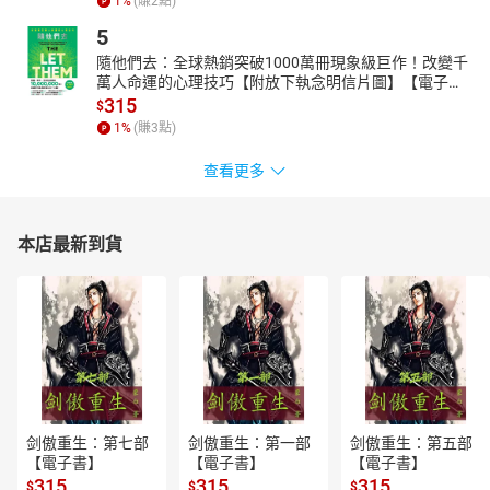
1
%
(賺
2
點)
5
隨他們去：全球熱銷突破1000萬冊現象級巨作！改變千
萬人命運的心理技巧【附放下執念明信片圖】【電子
書】
315
$
1
%
(賺
3
點)
查看更多
本店最新到貨
剑傲重生：第七部
剑傲重生：第一部
剑傲重生：第五部
【電子書】
【電子書】
【電子書】
315
315
315
$
$
$