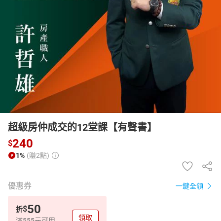
日本購物
電子/紙本書
HOT
超級房仲成交的12堂課【有聲書】
240
$
1%
(賺2點)
優惠券
一鍵全領
50
$
折
領取
滿555元可用