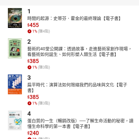
第12堂課：超級業務是做出來，不是教出來的
1
時間的起源：史蒂芬．霍金的最終理論【電子書】
455
$
1
%
(賺
4
點)
2
藝術的40堂公開課：透過故事，走進藝術家創作現場，
看藝術如何誕生、如何形塑人類生活【電子書】
385
$
1
%
(賺
3
點)
3
扁平時代：演算法如何限縮我們的品味與文化【電子
書】
385
$
1
%
(賺
3
點)
4
蛋白質的一生（暢銷改版）──了解生命活動的秘密，讀
懂生命科學的第一本書【電子書】
240
$