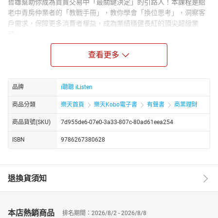
哲雄幫助你成為買賣交易中「最關鍵決定」的引路人！本課程是給
老中青房仲業者的「教戰手冊」，教你學會「換位思考」，洞察客
戶需求，保障更多消費者權益，成為業績穩健長紅的頂尖超級業
務。
★作者簡介｜鵬曜地產集團 執行長 許哲雄
查看更多
房產職人、作家，投身房仲業二十年，從入行時一無所有，到現在
擁有五間公司，從一人公司變身億元團隊，在房仲業擁有一席之
地。
品牌
i聽聽 iListen
【有聲書目錄】
商品分類
樂天首頁
樂天Kobo電子書
有聲書
商業理財
第1堂課：新手房仲入門練習曲
第2堂課：觀察客戶的「真實需求」
商品貨號(SKU)
7d955de6-07e0-3a33-807c-80ad61eea254
第3堂課：成為交易中「最關鍵決定」的引路人
第4堂課：順勢而為，突破客戶心防
ISBN
9786267380628
第5堂課：抗打房，必須先搞懂「政策」
第6堂課：瑕疵物件，停看聽！
第7堂課：「開發」為業績之母
退換貨須知
第8堂課：「有關係」就沒關係
第9堂課：買賣攻防戰
第10堂課：房仲自保守則
本店熱銷商品
第11堂課：「顧問式行銷」有效養客
排名期間：2026/8/2 - 2026/8/8