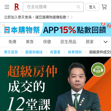
登入
立即加入樂天會員，讓您邊購物邊賺點數！
購物網分類
免運
美食
保健
民生用品
居家
3C
樂天首頁
圖書與雜誌
有聲書
商業理財
超級房仲成交
天天免運
美食蛋糕
養生保健
民生用品
居家生活
3C家電
運動休閒
親子玩具
女裝
男裝
化妝保養
情趣用品