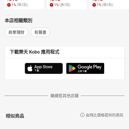
1
%
(賺
3
點)
1
%
(賺
3
點)
1
%
(賺
3
點)
本店相關類別
商業理財
有聲書
下載樂天 Kobo 應用程式
繼續逛其他店舖
相似商品
由飛比價格提供的資訊