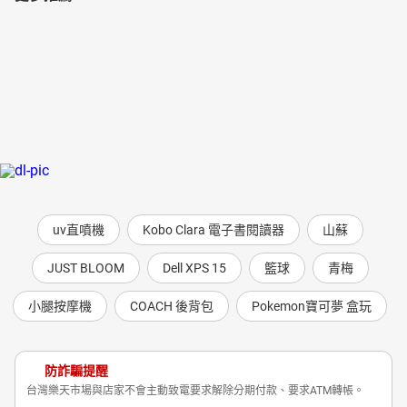
uv直噴機
Kobo Clara 電子書閱讀器
山蘇
JUST BLOOM
Dell XPS 15
籃球
青梅
小腿按摩機
COACH 後背包
Pokemon寶可夢 盒玩
防詐騙提醒
台灣樂天市場與店家不會主動致電要求解除分期付款、要求ATM轉帳。