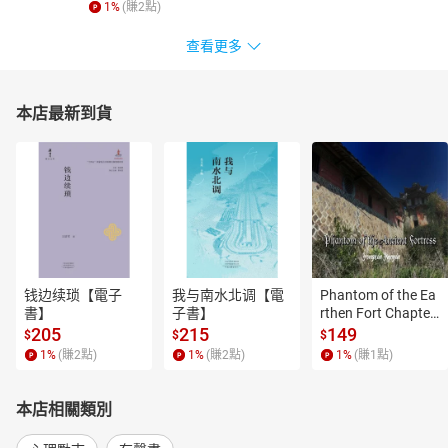
1
%
(賺
2
點)
查看更多
本店最新到貨
钱边续琐【電子
我与南水北调【電
Phantom of the Ea
書】
子書】
rthen Fort Chapter
 4【有聲書】
205
215
149
$
$
$
1
%
(賺
2
點)
1
%
(賺
2
點)
1
%
(賺
1
點)
本店相關類別