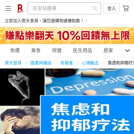
登入
立即加入樂天會員，讓您邊購物邊賺點數！
購物網分類
免運
美食
保健
民生用品
居家
3C
樂天首頁
圖書與雜誌
有聲書
心理勵志
焦虑和抑郁疗
天天免運
美食蛋糕
養生保健
民生用品
居家生活
3C家電
運動休閒
親子玩具
女裝
男裝
化妝保養
情趣用品