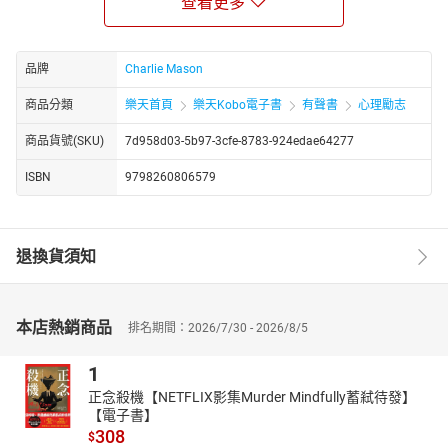
查看更多
“停止担忧，快速克服抑郁”，我们将探讨焦虑和抑郁，以及这种可能
严重的疾病如何阻碍你成为最好的自己！
当你陷入焦虑和抑郁时，你可能会陷入彻底的绝望，甚至失去生命
品牌
Charlie Mason
的意义。
在本书中，我们将涵盖以下领域：
商品分類
樂天首頁
樂天Kobo電子書
有聲書
心理勵志
• 焦虑的定义
商品貨號(SKU)
7d958d03-5b97-3cfe-8783-924edae64277
• 抑郁症的定义
ISBN
9798260806579
• 焦虑和抑郁的成因
• 患者的治疗选择
• 替代治疗选项
退換貨須知
• 自然家庭疗法
• 应避免的食物和物质
• 如何为患者提供帮助和支持
本店熱銷商品
排名期間：2026/7/30 - 2026/8/5
…以及更多内容。
1
在这本书中，我们将探讨你如何帮助自己和他人克服抑郁和焦虑。
正念殺機【NETFLIX影集Murder Mindfully蓄弒待發】
我建议你去看医生，尤其是当你觉得情况失控时。通过寻求医疗帮
【電子書】
助，您可以找到重新回到正常生活的道路。
308
$
如果您或您所照顾的人正与这些疾病中的任何一种作斗争，您将找