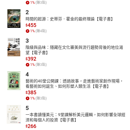
1
%
(賺
3
點)
到可行的治疗方案，帮助您找到应对这些可能使人衰弱疾病的最佳
2
方法。
時間的起源：史蒂芬．霍金的最終理論【電子書】
另外，我建议你尽快行动。如果你觉得自己正在失去控制，请立即
455
$
寻求帮助。如果你关心你关心的人，那你就必须立刻行动。通过阅
1
%
(賺
4
點)
读这本书，你手中就拥有了帮助自己和所爱之人的正确工具。你已
经迈出了寻找康复与健康正确道路的第一步。
3
焦虑和抑郁是可以治疗的疾病。它们可以像生活中的其他任何状况
階級與品味：隱藏在文化審美與流行趨勢背後的地位渴
望【電子書】
一样被处理。只要得到适当的关怀和关注，你或你的亲人将找到合
392
$
适的工具来克服这种情况。
1
%
(賺
3
點)
所以，不要拖延。
4
现在行动！
藝術的40堂公開課：透過故事，走進藝術家創作現場，
如果你或你关心的人正经历这种情况，千万不要再拖延。你会在这
看藝術如何誕生、如何形塑人類生活【電子書】
本书中找到许多问题的答案。这些答案将为你提供帮助自己和关心
385
$
之人的潜在方式。
1
%
(賺
3
點)
5
一本書讀懂美元：9堂課解析美元邏輯，如何影響全球經
濟和每個人的投資【電子書】
266
$