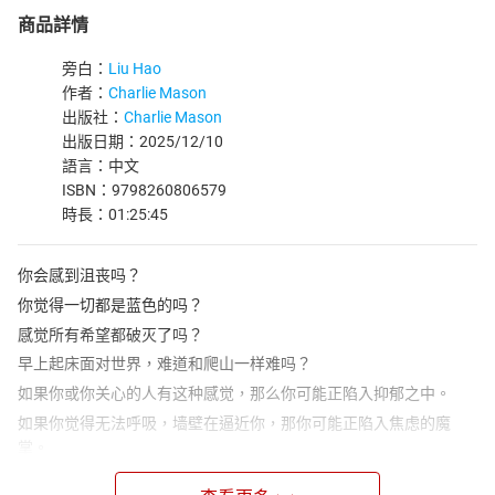
商品詳情
旁白：
Liu Hao
作者：
Charlie Mason
出版社：
Charlie Mason
出版日期：2025/12/10
語言：中文
ISBN：9798260806579
時長：01:25:45
你会感到沮丧吗？
你觉得一切都是蓝色的吗？
感觉所有希望都破灭了吗？
早上起床面对世界，难道和爬山一样难吗？
如果你或你关心的人有这种感觉，那么你可能正陷入抑郁之中。
如果你觉得无法呼吸，墙壁在逼近你，那你可能正陷入焦虑的魔
掌。
在这本书中，《焦虑与抑郁的治愈：焦虑缓解的简单工作手册》。