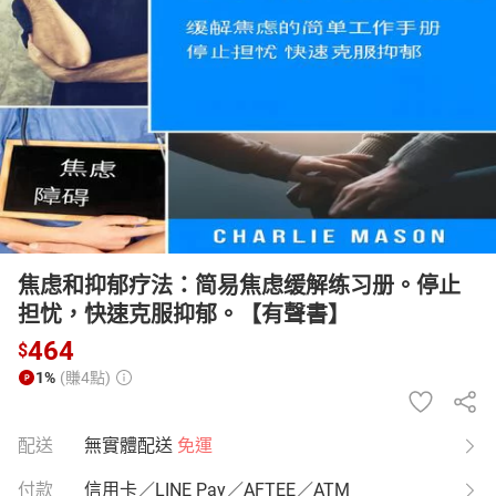
日本購物
電子/紙本書
HOT
焦虑和抑郁疗法：简易焦虑缓解练习册。停止
担忧，快速克服抑郁。【有聲書】
464
$
1%
(賺4點)
配送
無實體配送
免運
付款
信用卡／LINE Pay／AFTEE／ATM