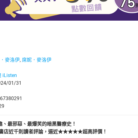
．麥洛伊
,
席妮．麥洛伊
iListen
4/01/31
67380291
29
趣、最邪惡、最爆笑的暗黑醫療史！
網路書店近千則讀者評論，逼近★★★★★超高評價！