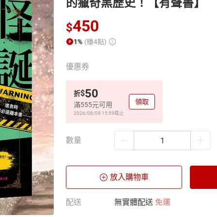
的獵奇黑歷史！【有聲書】
450
$
1%
(賺4點)
優惠券
50
$
折
領取
滿555元可用
2026/08/09 15:59
截止
數量
放入購物車
配送
無實體配送
免運