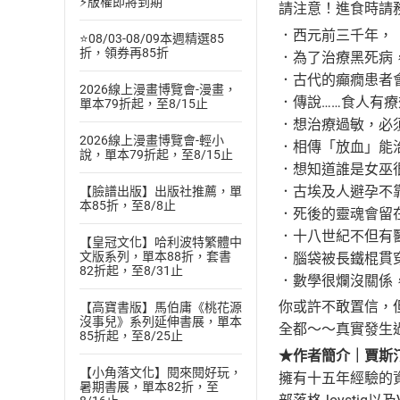
⚡版權即將到期
請注意！進食時請
．西元前三千年，
⭐08/03-08/09本週精選85
折，領券再85折
．為了治療黑死病
．古代的癲癇患者
2026線上漫畫博覽會-漫畫，
．傳說……食人有
單本79折起，至8/15止
．想治療過敏，必
2026線上漫畫博覽會-輕小
．相傳「放血」能
說，單本79折起，至8/15止
．想知道誰是女巫
．古埃及人避孕不
【臉譜出版】出版社推薦，單
本85折，至8/8止
．死後的靈魂會留
．十八世紀不但有
【皇冠文化】哈利波特繁體中
文版系列，單本88折，套書
．腦袋被長鐵棍貫
82折起，至8/31止
．數學很爛沒關係
你或許不敢置信，
【高寶書版】馬伯庸《桃花源
沒事兒》系列延伸書展，單本
全都～～真實發生過
85折起，至8/25止
★作者簡介｜賈斯汀．麥
【小角落文化】閱來閱好玩，
擁有十五年經驗的
暑期書展，單本82折，至