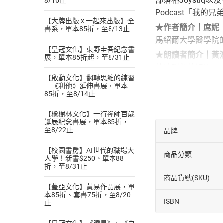
部落格Joystiq
8/16止
Podcast「我
【大牌出版 x 一起來出版】全
★作者簡介｜席妮．麥洛
書系，單本85折，至8/13止
馬紹爾大學醫學院的
【皇冠文化】東野圭吾紀念書
★朗讀者簡介｜黃
展，單本85折起，至8/31止
外號叫做黃好用，
【啟動文化】翻轉思維的練習
媽媽》、《姊姊向
－《利他》延伸書展，單本
85折，至8/14止
【有聲書目錄】
前言
【橡樹林文化】一行禪師百歲
死者復生
誕辰紀念書展，單本85折，
至8/22止
品牌
神奇萬靈丹：
不良醫療：電
【校園書房】AI世代的職場大
商品分類
人學！新書$250、單本88
減重
折，至8/31止
神奇萬靈丹：
商品貨號(SKU)
黑死病
【蓋亞文化】黃易作品展，單
本85折、套書75折，至8/20
誤入歧途的醫
ISBN
止
勃起障礙
這是怎麼一回