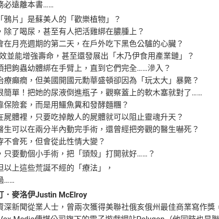
務必遠離本書……
「鴉片」是蘇美人的「歡樂植物」？
，除了喝尿，甚至有人把活雞綁在膿腫上？
會在月亮週期的第二天，在戶外吃下黑色公驢的心臟？
療效並能增強壽命，甚至還發展出「木乃伊食用產業鏈」？
須把鉤蟲幼體綁在手臂上，直到它們完全……滲入？
治療癲癇，但美國開國元勳華盛頓卻因為「玩太大」暴斃？
很簡單！把她的尿液倒進瓶子，觀察蓋上的軟木塞就對了……
靠保險套，而是用鱷魚糞和發酵麵糰？
在屍體裡，只要吃掉敵人的屍體就可以阻止靈魂升天？
醫生可以在兩分半內動完手術，還曾經把旁觀的醫生嚇死？
穿不會死，但會從此性情大變？
，只要動個小手術，把「頭殼」打開就好……？
但以上這些荒誕不經的「療法」，
……
洛伊Justin McElroy
資深新聞從業人士，曾兩次獲得美聯社俄亥俄州最佳商業寫作獎，