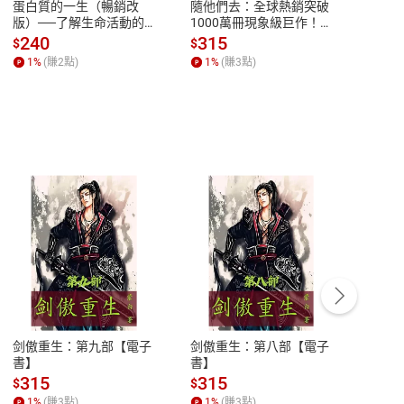
蛋白質的一生（暢銷改
隨他們去：全球熱銷突破
理當
版）──了解生命活動的
1000萬冊現象級巨作！
快樂
秘密，讀懂生命科學的第
改變千萬人命運的心理技
理解
240
315
30
$
$
$
一本書【電子書】
巧【附放下執念明信片
慮、
1
%
(賺
2
點)
1
%
(賺
3
點)
1
%
圖】【電子書】
書】
客服資訊
豫期
服務時間：週一到週五 10:00-12:00、
易解
13:00-17:00 (國定假日及例假日休息)
剑傲重生：第九部【電子
剑傲重生：第八部【電子
潜水史
品性
客服電話：0080-1857077
書】
書】
andari
al) Sc
請參
客服信箱：
聯絡店家
315
315
13
$
$
$
r【電
1
%
(賺
3
點)
1
%
(賺
3
點)
1
%