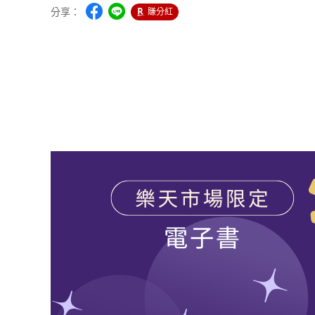
分享：
賺分紅