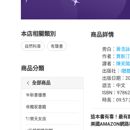
本店相關類別
商品詳情
自然科普
有聲書
旁白：
黃浩詠
作者：
賈斯汀
譯者：
陳芙陽
商品分類
出版社：
i聽聽 
出版日期：202
全部商品
語言：中文
ISBN：97862
🎯新書優惠
時長：09:57:
🉐獨家書籍
這本書有毒！最有
💘樂天女孩
美國AMAZON