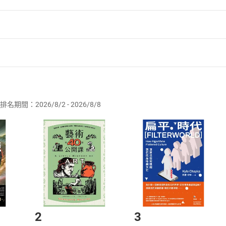
其他
汞
者保護法
第
19
條第
1
項後段
暨
通訊交易解除權合理例外情事適用
的心靈
供即為完成之線上服務，經消費者事先同意始提供。」 之商品
尼斯‧蓋吉
事？顱相學
排名期間：2026/8/2 - 2026/8/8
訂購本店鋪之商品即代表知悉本店鋪所銷售之商品為電子書，屬
取電子書，不得請求退貨退款。
學名人堂：羅伯特‧李斯頓
品
放入
購物車
登入
帳號
欲取消訂單或辦理退貨時，請登入樂天市場，並於「我的訂單」
Shopping cart
Login
將依您的申請進行審核，待審核通過後將為您辦理退款事宜。
鐳
市場須以整筆訂單為單位進行取消/退貨，恕無法以單支商品取消
如何開始使用？
.選擇閱讀載具
Step2.
學名人堂：柯提斯‧浩威‧史普林厄
2
3
菸快抽