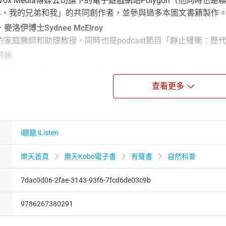
以及Vox Media傳媒公司旗下的電子遊戲網站Polygon（他同
的兄弟、我的兄弟和我」的共同創作者，並參與過多本圖文書籍製作
伊博士Sydnee McElroy
家庭醫師和助理教授，同時也是podcast節目「靜止緩衝：
浩詠
一個自由工作者，遊走在表演的各個不同領域上，戲劇演出作品
前衝》、《俗女養成記》、《我的婆婆怎麼這麼可愛》等，有聲
查看更多
i聽聽 iListen
鴉片
擊經驗
樂天首頁
樂天Kobo電子書
有聲書
自然科普
木炭
7dac0d06-2fae-3143-93f6-7fcd6de03c9b
學名人堂：老普林尼
9786267380291
事？人體自燃