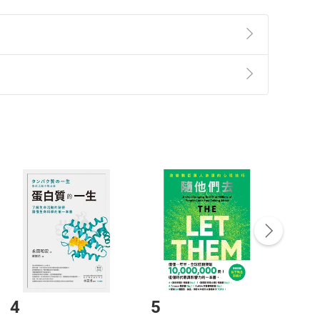
準則
第
2
條第
5
款之規定，「非以有形媒介提供之數位
，不適用消保法第
19
條第
1
項七日內無條件退貨之規
非以有形媒介提供之數位內容，消費者同意若訂購後
付款
方式
完成
訂單
中點選「瀏覽訂單明細」
>
「申請取消訂單
/
退
Payment
Complete
/退貨。
登入帳號，下載書籍後看書
4
5
6