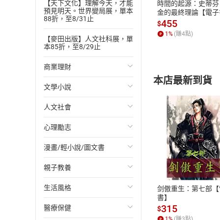
【天下文化】理解今天，才能
時間的起源：史蒂芬
預見明天。世界變局展，單本
暈船鐵達尼
金的最終理論【電子
88折，至8/31止
455
不良醫療：砷
$
1
%
(賺
4
點)
誤入歧途的醫
【麥田出版】人文社科展，單
本85折，至8/29止
神奇萬靈丹：
自體實驗
商業理財
這是怎麼一回
本店最新到貨
醫師連線中
文學小說
投資理財
試毒小組
人文社會
經濟/趨勢
歐美文學
不良醫療：放
致命巧克力
心理勵志
財務/金融
日本文學
國際關係
誤入歧途的醫
鸚鵡熱
漫畫/輕小說/圖文書
管理/領導
韓國文學
政治
心靈成長/情緒
付款方
這是怎麼一回
親子教養
職場工作術
華文文學
社會科學
人際關係
輕小說
ATM轉帳、信用卡
神奇萬靈丹：
小兒麻痺疫苗
生活風格
成功法
經典文學
台灣/中國歷史
兩性關係
奇幻/科幻
教育現場
剑傲重生：第七部【
醫師連線中
書】
315
致謝
醫療保健
行銷/廣告
成長/家庭生活小說
日/韓歷史
心理學
愛情故事
兒童文學/故事
飲食/食譜
$
1
%
(賺
3
點)