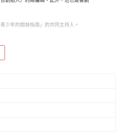
時也是聯合創始人）的總編輯。此外，他也是喜劇
。
歷代青少年的姐妹指南」的共同主持人。
包括：《人選之人—造浪者》、《最佳利益》、《未來
書朗讀作品包括：《怪誕醫學》。