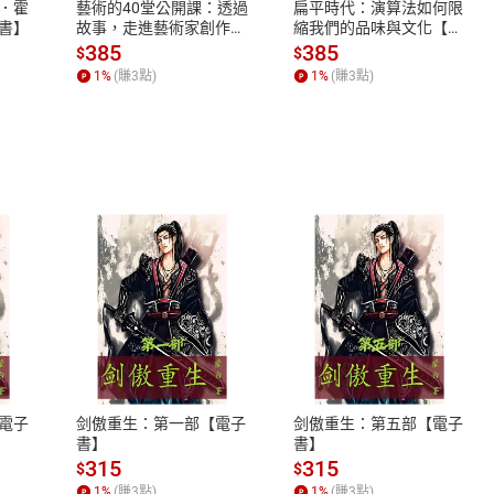
．霍
藝術的40堂公開課：透過
扁平時代：演算法如何限
書】
故事，走進藝術家創作現
縮我們的品味與文化【電
場，看藝術如何誕生、如
子書】
385
385
$
$
何形塑人類生活【電子
1
%
(賺
3
點)
1
%
(賺
3
點)
學名人堂：帕拉塞爾蘇斯
書】
蜂蜜
事？順勢療法
血
學名人堂：約翰‧哈維‧家樂
式
退換貨規範
事？排毒
、LINE PAY、AFTEE
本店是否提供消費者保護法七日猶
醋
之權利，遽消費者保護法及通訊交
電子
剑傲重生：第一部【電子
剑傲重生：第五部【電子
除權合理例外情事適用準則，依商
書】
書】
質各有不同規定。詳細退換貨說明
315
315
$
$
照各商品說明。
1
%
(賺
3
點)
1
%
(賺
3
點)