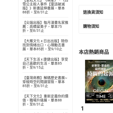
【皇冠文化】《曉星》、《白
雪公主殺人事件【童話破滅
醫師連線中
版】》新書延伸書展，單本
顱骨穿孔術
退換貨須知
88折，至8/31止
木乃伊藥方及
【尖端出版】每月漫畫名家推
神奇萬靈丹：
購物須知
薦：高橋留美子，單本75
退換貨規定：
胃洞兄弟情
折，至8/31止
(
一
)
依
消費
不良醫療：你
【大雁文化 x 日出出版】陪你
內容或一經提
大難不死的費
找到情緒出口，心理勵志書
購書須知
定。
展，單本85折，至9/10止
這是怎麼一回
本店熱銷商品
(
二
)
消費者
喝糞水的人
【天下生活 x 康健出版】享受
且已下載
/
存
誤入歧途的醫
挑選
商
自己喜歡的生活，單本85
退貨方式：您
折，至9/15止
尿好運到
Choose
貨」，本店鋪
神奇萬靈丹：
【臺灣商務】解碼歷史書展~
請注意，樂天
體液學說
穿梭時空的閱讀冒險，單本
購書後，
85折，至8/31止
醫師連線中
有屎快拉
【天下文化】重新定義你的價
Step1
跳舞狂疫
值，職場升級展，單本88
折，至8/31止
誤入歧途的醫
1
不良醫療：有