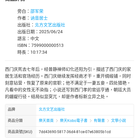
旁白：
邵军荣
作者：
讷音居士
出版社：
北方文艺出版社
出版日期：2025/06/24
語言：中文
ISBN：7599000000513
時長：10:17:34
西门庆死去七年后，经普静禅师幻化还阳为引，描述了西门庆的家
居生活和官场经历。西门庆继续发挥经商才干，重开绸缎铺，同时
刻意钻营，恢复了原来的官职；他不满足于一妻五妾，四处猎艳，
凡看中的女性无不染指；小说还写到西门孝的官运亨通，朝廷大员
的龌龊行径。结局似显突兀，却是作者标新立异之处。
品牌
北方文艺出版社
商品分類
樂天首頁
樂天Kobo電子書
有聲書
文學小說
商品貨號(SKU)
7dd43690-5817-36d4-81ce-07e63805b1cd