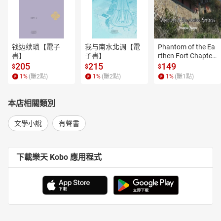
钱边续琐【電子
我与南水北调【電
Phantom of the Ea
書】
子書】
rthen Fort Chapter
 4【有聲書】
205
215
149
$
$
$
1
%
(賺
2
點)
1
%
(賺
2
點)
1
%
(賺
1
點)
本店相關類別
文學小說
有聲書
下載樂天 Kobo 應用程式