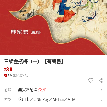
日本購物
電子/紙本書
HOT
三续金瓶梅（一）【有聲書】
38
$
1%
(賺0點)
配送
無實體配送
免運
付款
信用卡／LINE Pay／AFTEE／ATM