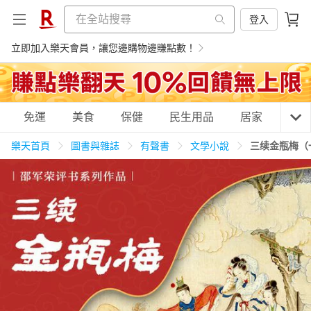
登入
立即加入樂天會員，讓您邊購物邊賺點數！
購物網分類
免運
美食
保健
民生用品
居家
3C
樂天首頁
圖書與雜誌
有聲書
文學小說
三续金瓶梅（
天天免運
美食蛋糕
養生保健
民生用品
居家生活
3C家電
運動休閒
親子玩具
女裝
男裝
化妝保養
情趣用品