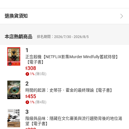
退換貨須知
本店熱銷商品
排名期間：2026/7/30 - 2026/8/5
1
正念殺機【NETFLIX影集Murder Mindfully蓄弒待發】
【電子書】
308
$
1
%
(賺
3
點)
2
時間的起源：史蒂芬．霍金的最終理論【電子書】
455
$
1
%
(賺
4
點)
3
階級與品味：隱藏在文化審美與流行趨勢背後的地位渴
望【電子書】