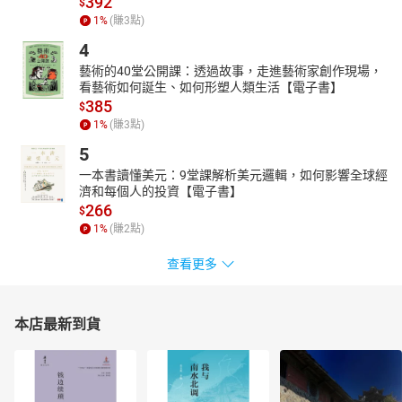
392
$
1
%
(賺
3
點)
4
藝術的40堂公開課：透過故事，走進藝術家創作現場，
看藝術如何誕生、如何形塑人類生活【電子書】
385
$
1
%
(賺
3
點)
5
一本書讀懂美元：9堂課解析美元邏輯，如何影響全球經
濟和每個人的投資【電子書】
266
$
1
%
(賺
2
點)
查看更多
本店最新到貨