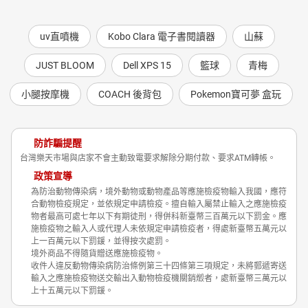
uv直噴機
Kobo Clara 電子書閱讀器
山蘇
JUST BLOOM
Dell XPS 15
籃球
青梅
小腿按摩機
COACH 後背包
Pokemon寶可夢 盒玩
防詐騙提醒
台灣樂天市場與店家不會主動致電要求解除分期付款、要求ATM轉帳。
政策宣導
為防治動物傳染病，境外動物或動物產品等應施檢疫物輸入我國，應符
合動物檢疫規定，並依規定申請檢疫。擅自輸入屬禁止輸入之應施檢疫
物者最高可處七年以下有期徒刑，得併科新臺幣三百萬元以下罰金。應
施檢疫物之輸入人或代理人未依規定申請檢疫者，得處新臺幣五萬元以
上一百萬元以下罰鍰，並得按次處罰。
境外商品不得隨貨贈送應施檢疫物。
收件人違反動物傳染病防治條例第三十四條第三項規定，未將郵遞寄送
輸入之應施檢疫物送交輸出入動物檢疫機關銷燬者，處新臺幣三萬元以
上十五萬元以下罰鍰。