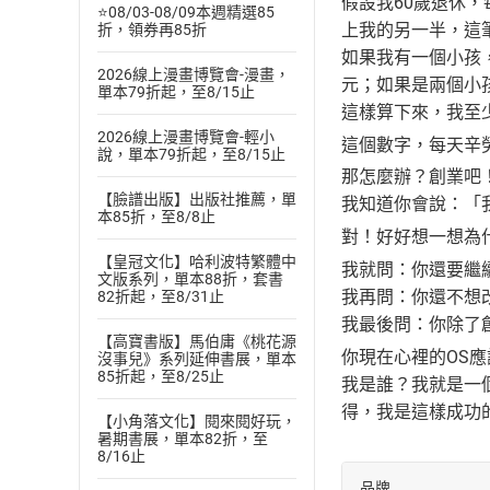
假設我60歲退休，
⭐08/03-08/09本週精選85
上我的另一半，這筆
折，領券再85折
如果我有一個小孩
2026線上漫畫博覽會-漫畫，
元；如果是兩個小孩
單本79折起，至8/15止
這樣算下來，我至少
2026線上漫畫博覽會-輕小
這個數字，每天辛
說，單本79折起，至8/15止
那怎麼辦？創業吧
【臉譜出版】出版社推薦，單
我知道你會說：「
本85折，至8/8止
對！好好想一想為
【皇冠文化】哈利波特繁體中
我就問：你還要繼
文版系列，單本88折，套書
我再問：你還不想
82折起，至8/31止
我最後問：你除了
【高寶書版】馬伯庸《桃花源
你現在心裡的OS
沒事兒》系列延伸書展，單本
85折起，至8/25止
我是誰？我就是一
得，我是這樣成功
【小角落文化】閱來閱好玩，
暑期書展，單本82折，至
8/16止
品牌