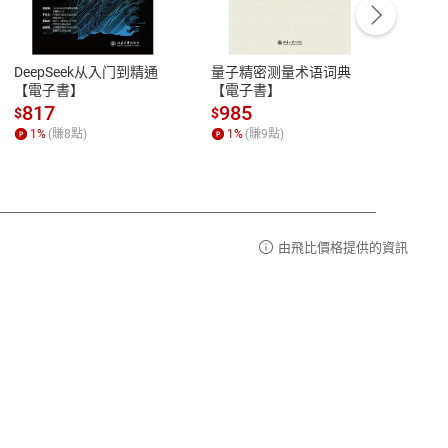
豫期
服務時間：週一到週五 10:00-12:00、
易解
13:00-17:00 (國定假日及例假日休息)
DeepSeek从入门到精通
量子精密测量术语词典
新西
品性
客服電話：0080-1857077
【電子書】
【電子書】
计研
請參
客服信箱：
聯絡店家
817
985
98
$
$
$
1
%
(賺
8
點)
1
%
(賺
9
點)
1
%
由飛比價格提供的資訊