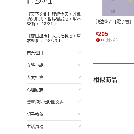
折，至8/31止
ATM轉帳、信用卡
【天下文化】理解今天，才能
預見明天。世界變局展，單本
钱边续琐【電子書】
88折，至8/31止
205
$
【麥田出版】人文社科展，單
1
%
(賺
2
點)
本85折，至8/29止
商業理財
文學小說
投資理財
相似商品
人文社會
經濟/趨勢
歐美文學
心理勵志
財務/金融
日本文學
國際關係
漫畫/輕小說/圖文書
管理/領導
韓國文學
政治
心靈成長/情緒
親子教養
職場工作術
華文文學
社會科學
人際關係
輕小說
生活風格
成功法
經典文學
台灣/中國歷史
兩性關係
奇幻/科幻
教育現場