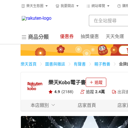
樂天生態圈
我要開店
網站導覽
購
優惠券
抽獎優惠
天天免運
商品分類
金牌
樂天首頁
圖書與雜誌
有聲書
親子教養
樂天Kobo電子書
追蹤
4.9
(2188)
追蹤
2.4萬
出貨
本店類別
店家首頁
店家