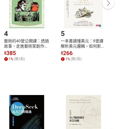
/退貨。
登入帳號，下載書籍後看書
4
5
6
藝術的40堂公開課：透過
一本書讀懂美元：9堂課
本物
故事，走進藝術家創作現
解析美元邏輯，如何影響
說，
場，看藝術如何誕生、如
全球經濟和每個人的投資
來】
385
266
28
$
$
$
何形塑人類生活【電子
【電子書】
1
%
(賺
3
點)
1
%
(賺
2
點)
1
%
書】
客服資訊