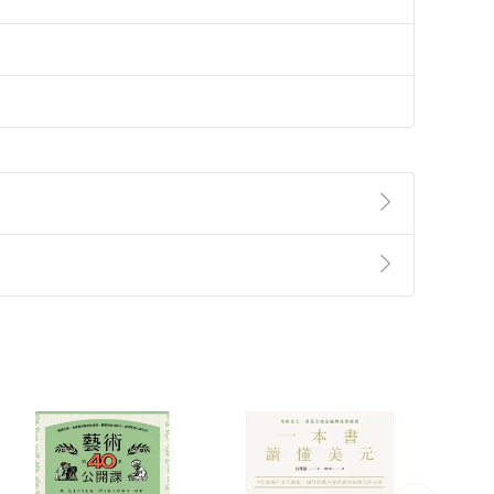
準則
第
2
條第
5
款之規定，「非以有形媒介提供之數位
，不適用消保法第
19
條第
1
項七日內無條件退貨之規
非以有形媒介提供之數位內容，消費者同意若訂購後
付款
方式
完成
訂單
中點選「瀏覽訂單明細」
>
「申請取消訂單
/
退
Payment
Complete