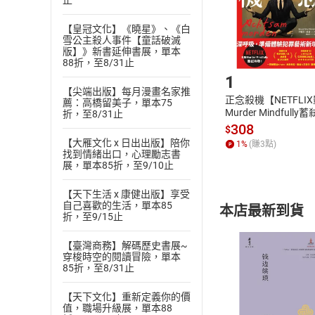
止
請注意，樂天
購書後，
【皇冠文化】《曉星》、《白
雪公主殺人事件【童話破滅
版】》新書延伸書展，單本
Step1
88折，至8/31止
1
【尖端出版】每月漫畫名家推
正念殺機【NETFLI
薦：高橋留美子，單本75
Murder Mindfully
折，至8/31止
發】【電子書】
308
$
【大雁文化 x 日出出版】陪你
1
%
(賺
3
點)
找到情緒出口，心理勵志書
展，單本85折，至9/10止
【天下生活 x 康健出版】享受
自己喜歡的生活，單本85
本店最新到貨
折，至9/15止
【臺灣商務】解碼歷史書展~
穿梭時空的閱讀冒險，單本
85折，至8/31止
【天下文化】重新定義你的價
付款方
值，職場升級展，單本88