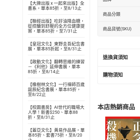
【大牌出版 x 一起來出版】全
書系，單本85折，至8/13止
商品分類
【聯經出版】吃好油降血糖，
從控醣到舒壓的全方位健康提
商品貨號(SKU)
案，單本85折，至7/31止
【皇冠文化】東野圭吾紀念書
展，單本85折起，至8/31止
退換貨須知
【啟動文化】翻轉思維的練習
－《利他》延伸書展，單本
85折，至8/14止
購物須知
退換貨規定：
【橡樹林文化】一行禪師百歲
(
一
)
依
消費
誕辰紀念書展，單本85折，
內容或一經提
至8/22止
購書須知
定。
本店熱銷商品
【校園書房】AI世代的職場大
(
二
)
消費者
人學！新書$250、單本88
且已下載
/
存
折，至8/31止
挑選
商
退貨方式：您
Choose
【蓋亞文化】黃易作品展，單
貨」，本店鋪
本85折、套書75折，至8/20