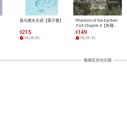
、LINE PAY、AFTEE
本店是否提供消費者保護法七日猶
之權利，遽消費者保護法及通訊交
我与南水北调【電子書】
Phantom of the Earthen
除權合理例外情事適用準則，依商
 Fort Chapter 4【有聲
書】
質各有不同規定。詳細退換貨說明
215
149
$
$
照各商品說明。
1
%
(賺
2
點)
1
%
(賺
1
點)
詳細說明
繼續逛其他店舖