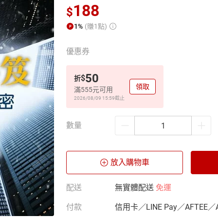
188
$
1%
(賺1點)
優惠券
50
$
折
領取
滿555元可用
2026/08/09 15:59
截止
數量
放入購物車
配送
無實體配送
免運
付款
信用卡／LINE Pay／AFTEE／