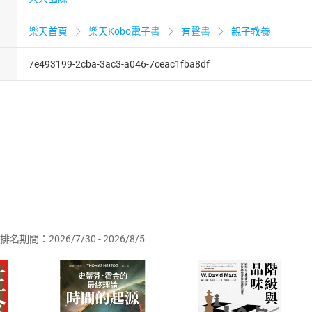
樂天首頁
樂天Kobo電子書
有聲書
親子教養
7e493199-2cba-3ac3-a046-7ceac1fba8df
者保護法
第
19
條第
1
項後段
暨
通訊交易解除權合理例外情事適用
供即為完成之線上服務，經消費者事先同意始提供。」 之商品
排名期間：2026/7/30 - 2026/8/5
訂購本店鋪之商品即代表知悉本店鋪所銷售之商品為電子書，屬
取電子書，不得請求退貨退款。
品
放入
購物車
登入
帳號
欲取消訂單或辦理退貨時，請登入樂天市場，並於「我的訂單」
Shopping cart
Login
將依您的申請進行審核，待審核通過後將為您辦理退款事宜。