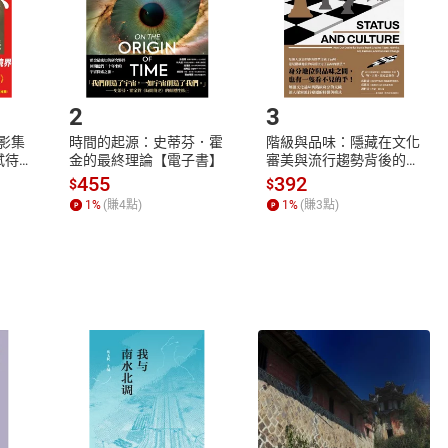
市場須以整筆訂單為單位進行取消/退貨，恕無法以單支商品取消
如何開始使用？
.選擇閱讀載具
Step2.
2
3
X影集
時間的起源：史蒂芬．霍
階級與品味：隱藏在文化
蓄弒待
金的最終理論【電子書】
審美與流行趨勢背後的地
位渴望【電子書】
455
392
$
$
1
%
(賺
4
點)
1
%
(賺
3
點)
式
退換貨規範