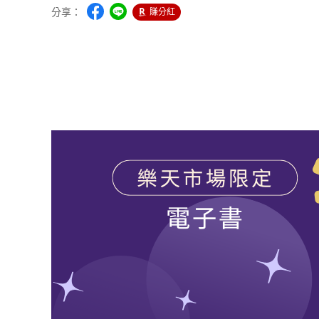
分享：
賺分紅