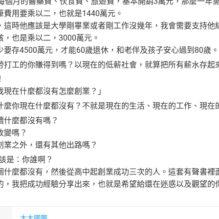
每個月的醫藥費、伙食費、旅遊費，基本開銷3萬元，那麼一年需要
費用要乘以二，也就是1440萬元。
，這時他應該是大學剛畢業或者剛工作沒幾年，我會需要支持他結
，也是乘以二，3000萬元。
要存4500萬元，才能60歲退休，和老伴及孩子安心過到80歲。
勞打工的你賺得到嗎？以現在的低薪社會，就算把所有薪水存起
！
我現在什麼都沒有怎麼創業？」
什麼你現在什麼都沒有？不就是現在的生活、現在的工作、現在
續什麼都沒有嗎？
改變嗎？
創業之外，還有其他出路嗎？
應該是：你誰啊？
個什麼都沒有，然後從高中起創業成功三次的人。這套有聲書裡
的，我把成功經驗分享出來，也就是希望給還在迷惑以及觀望的
大大國際