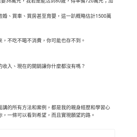
36萬元，我若是能活到80歲，得準備720萬元；加
婚、買車、買房甚至育嬰，這一趴概略估計1500萬
來，不吃不喝不消費，你可能也存不到。
的收入、現在的開銷讓你什麼都沒有嗎？
面講的所有方法和案例，都是我的親身經歷和學習心
你，一條可以看到希望，而且實現願望的路。