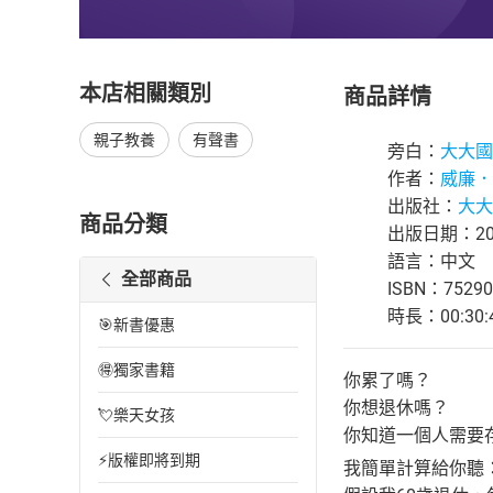
本店相關類別
商品詳情
親子教養
有聲書
旁白：
大大國
作者：
威廉．
出版社：
大大
商品分類
出版日期：202
語言：中文
全部商品
ISBN：75290
時長：00:30:
🎯新書優惠
🉐獨家書籍
你累了嗎？
你想退休嗎？
💘樂天女孩
你知道一個人需要
⚡版權即將到期
我簡單計算給你聽