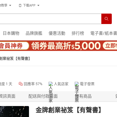
物教學
下載APP
日本購物
品牌旗艦
優惠活動
排行榜
電子書/紙本
創業祕笈【有聲書】
速度
1 天
回應率
57%
人氣店家
電子發票
資訊頁面
配送與付款頁面
所有商品
金牌創業祕笈【有聲書】