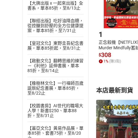
【大牌出版 x 一起來出版】全
購書後，
書系，單本85折，至8/13止
【聯經出版】吃好油降血糖，
Step1
從控醣到舒壓的全方位健康提
案，單本85折，至7/31止
1
正念殺機【NETFLI
【皇冠文化】東野圭吾紀念書
Murder Mindfully
展，單本85折起，至8/31止
發】【電子書】
308
$
【啟動文化】翻轉思維的練習
1
%
(賺
3
點)
－《利他》延伸書展，單本
85折，至8/14止
【橡樹林文化】一行禪師百歲
誕辰紀念書展，單本85折，
本店最新到貨
至8/22止
【校園書房】AI世代的職場大
人學！新書$250、單本88
折，至8/31止
【蓋亞文化】黃易作品展，單
付款方
本85折、套書75折，至8/20