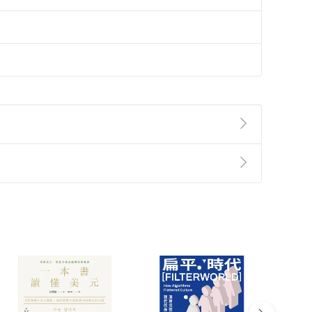
準則
第
2
條第
5
款之規定，「非以有形媒介提供之數位
，不適用消保法第
19
條第
1
項七日內無條件退貨之規
非以有形媒介提供之數位內容，消費者同意若訂購後
付款
方式
完成
訂單
中點選「瀏覽訂單明細」
>
「申請取消訂單
/
退
Payment
Complete
/退貨。