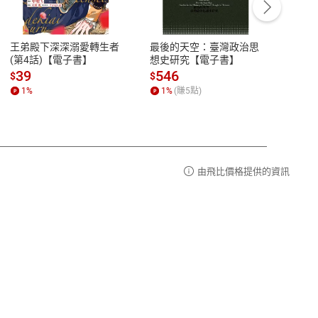
豫期
服務時間：週一到週五 10:00-12:00、
易解
13:00-17:00 (國定假日及例假日休息)
王弟殿下深深溺愛轉生者
最後的天空：臺灣政治思
鬼島
品性
客服電話：0080-1857077
(第4話)【電子書】
想史研究【電子書】
小事
請參
客服信箱：
聯絡店家
39
546
33
$
$
$
1
%
1
%
(賺
5
點)
1
%
由飛比價格提供的資訊