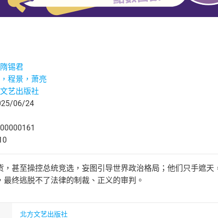
隋锡君
，程景，萧亮
文艺出版社
5/06/24
00000161
10
货，甚至操控总统竞选，妄图引导世界政治格局；他们只手遮天
，最终逃脱不了法律的制裁、正义的审判。
北方文艺出版社