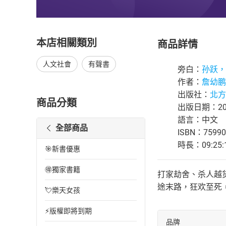
本店相關類別
商品詳情
人文社會
有聲書
旁白：
孙跃，
作者：
詹幼鹏
出版社：
北方
商品分類
出版日期：202
語言：中文
全部商品
ISBN：75990
時長：09:25:
🎯新書優惠
🉐獨家書籍
打家劫舍、杀人越
途末路，狂欢至死
💘樂天女孩
⚡版權即將到期
品牌