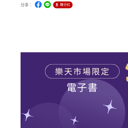
分享：
賺分紅