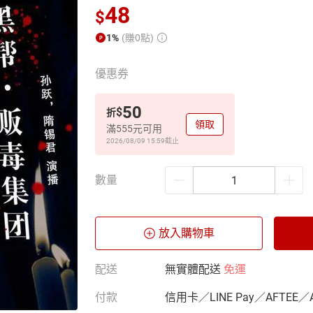
48
$
1%
(賺0點)
優惠券
50
$
折
領取
滿555元可用
2026/08/09 15:59
截止
數量
放入購物車
配送
無實體配送
免運
付款
信用卡／LINE Pay／AFTEE／