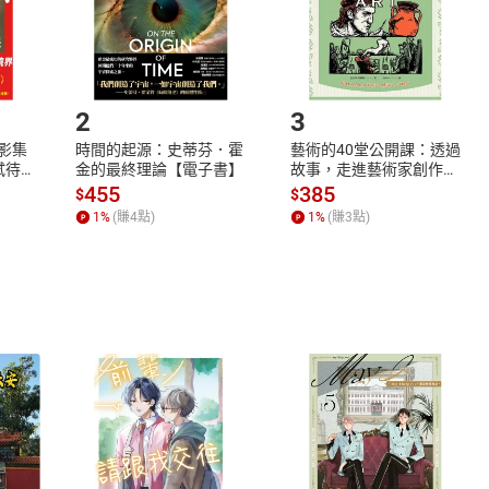
如何開始使用？
.選擇閱讀載具
Step2.
2
3
X影集
時間的起源：史蒂芬．霍
藝術的40堂公開課：透過
蓄弒待
金的最終理論【電子書】
故事，走進藝術家創作現
場，看藝術如何誕生、如
455
385
$
$
何形塑人類生活【電子
1
%
(賺
4
點)
1
%
(賺
3
點)
書】
式
退換貨規範