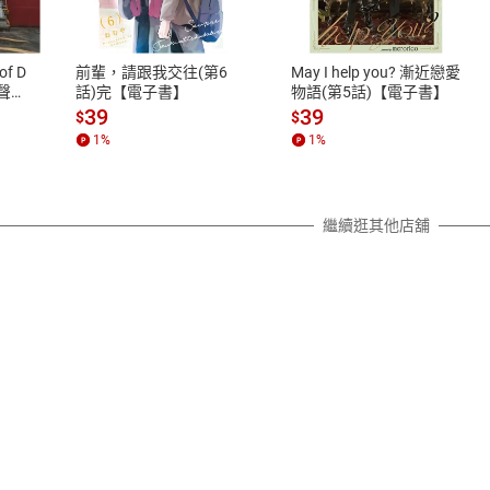
、LINE PAY、AFTEE
本店是否提供消費者保護法七日猶
之權利，遽消費者保護法及通訊交
of D
前輩，請跟我交往(第6
May I help you? 漸近戀愛
除權合理例外情事適用準則，依商
有聲
話)完【電子書】
物語(第5話)【電子書】
質各有不同規定。詳細退換貨說明
39
39
$
$
照各商品說明。
1
%
1
%
詳細說明
繼續逛其他店舖