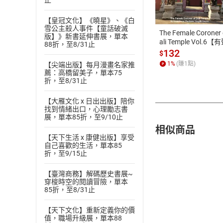
止
ATM轉帳、信用卡
【皇冠文化】《曉星》、《白
雪公主殺人事件【童話破滅
The Female Coroner 
版】》新書延伸書展，單本
ali Temple Vol.6【
88折，至8/31止
書】
132
$
1
%
(賺
1
點)
【尖端出版】每月漫畫名家推
薦：高橋留美子，單本75
折，至8/31止
【大雁文化 x 日出出版】陪你
找到情緒出口，心理勵志書
展，單本85折，至9/10止
相似商品
【天下生活 x 康健出版】享受
自己喜歡的生活，單本85
折，至9/15止
【臺灣商務】解碼歷史書展~
穿梭時空的閱讀冒險，單本
85折，至8/31止
【天下文化】重新定義你的價
值，職場升級展，單本88