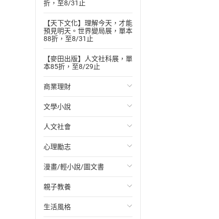
折，至8/31止
【天下文化】理解今天，才能
預見明天。世界變局展，單本
88折，至8/31止
【麥田出版】人文社科展，單
本85折，至8/29止
商業理財
文學小說
投資理財
人文社會
經濟/趨勢
歐美文學
心理勵志
財務/金融
日本文學
國際關係
漫畫/輕小說/圖文書
管理/領導
韓國文學
政治
心靈成長/情緒
親子教養
職場工作術
華文文學
社會科學
人際關係
輕小說
生活風格
成功法
經典文學
台灣/中國歷史
兩性關係
奇幻/科幻
教育現場