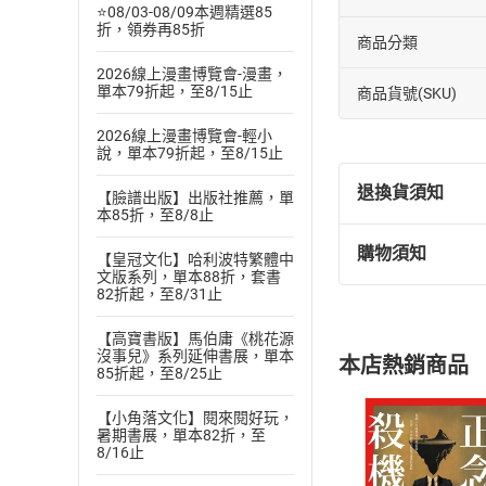
⭐08/03-08/09本週精選85
折，領券再85折
商品分類
2026線上漫畫博覽會-漫畫，
單本79折起，至8/15止
商品貨號(SKU)
2026線上漫畫博覽會-輕小
說，單本79折起，至8/15止
退換貨須知
【臉譜出版】出版社推薦，單
本85折，至8/8止
購物須知
【皇冠文化】哈利波特繁體中
退換貨規定：
文版系列，單本88折，套書
(
一
)
依
消費
82折起，至8/31止
內容或一經提
購書須知
【高寶書版】馬伯庸《桃花源
定。
沒事兒》系列延伸書展，單本
本店熱銷商品
(
二
)
消費者
85折起，至8/25止
且已下載
/
存
挑選
商
【小角落文化】閱來閱好玩，
退貨方式：您
暑期書展，單本82折，至
Choose
8/16止
貨」，本店鋪
請注意，樂天