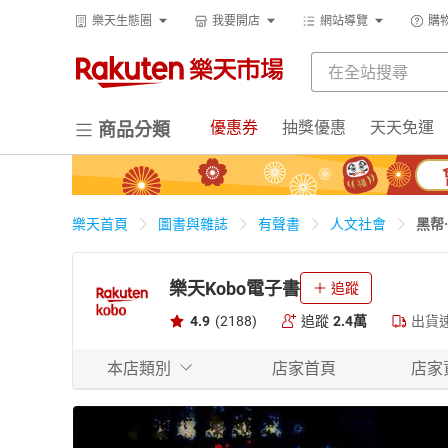
樂天生態圈
我要開店
網站導覽
購
優惠券
抽獎優惠
天天免運
商品分類
黑帮
樂天首頁
圖書與雜誌
有聲書
人文社會
樂天Kobo電子書
追蹤
4.9
(2188)
追蹤
2.4萬
出貨
本店類別
店家首頁
店家