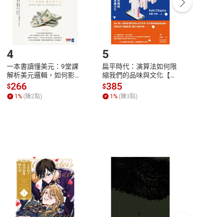
登入帳號，下載書籍後看書
4
5
6
一本書讀懂美元：9堂課
扁平時代：演算法如何限
本物
解析美元邏輯，如何影響
縮我們的品味與文化【電
說，
全球經濟和每個人的投資
子書】
來】
266
385
28
$
$
$
【電子書】
1
%
(賺
2
點)
1
%
(賺
3
點)
1
%
客服資訊