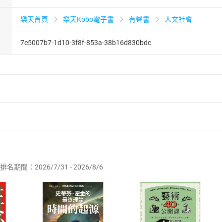
樂天首頁
樂天Kobo電子書
有聲書
人文社會
7e5007b7-1d10-3f8f-853a-38b16d830bdc
者保護法
第
19
條第
1
項後段
暨
通訊交易解除權合理例外情事適用
供即為完成之線上服務，經消費者事先同意始提供。」 之商品
排名期間：2026/7/31 - 2026/8/6
訂購本店鋪之商品即代表知悉本店鋪所銷售之商品為電子書，屬
取電子書，不得請求退貨退款。
品
放入
購物車
登入
帳號
欲取消訂單或辦理退貨時，請登入樂天市場，並於「我的訂單」
Shopping cart
Login
將依您的申請進行審核，待審核通過後將為您辦理退款事宜。
市場須以整筆訂單為單位進行取消/退貨，恕無法以單支商品取消