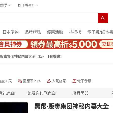
物教學
下載APP
日本購物
品牌旗艦
優惠活動
排行榜
電子書/紙本
·贩毒集团神秘内幕大全（四）【有聲書】
速度
1 天
回應率
57%
人氣店家
電子發票
資訊頁面
配送與付款頁面
所有商品
黑帮·贩毒集团神秘内幕大全