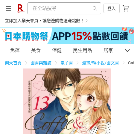
登入
立即加入樂天會員，讓您邊購物邊賺點數！
購物網分類
免運
美食
保健
民生用品
居家
3C
樂天首頁
圖書與雜誌
電子書
漫畫/輕小說/圖文書
Co
天天免運
美食蛋糕
養生保健
民生用品
居家生活
3C家電
運動休閒
親子玩具
女裝
男裝
化妝保養
情趣用品