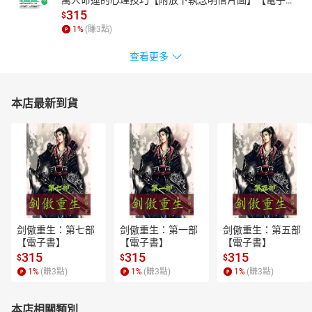
書】
315
$
1
%
(賺
3
點)
查看更多
本店最新到貨
剑傲重生：第七部
剑傲重生：第一部
剑傲重生：第五部
【電子書】
【電子書】
【電子書】
315
315
315
$
$
$
1
%
(賺
3
點)
1
%
(賺
3
點)
1
%
(賺
3
點)
本店相關類別