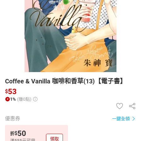
日本購物
電子/紙本書
HOT
Coffee & Vanilla 咖啡和香草(13)【電子書】
53
$
1%
(賺0點)
優惠券
一鍵全領
50
$
折
領取
滿555元可用