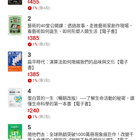
455
$
1
%
(賺
4
點)
2
藝術的40堂公開課：透過故事，走進藝術家創作現場，
看藝術如何誕生、如何形塑人類生活【電子書】
385
$
1
%
(賺
3
點)
3
扁平時代：演算法如何限縮我們的品味與文化【電子
書】
385
$
1
%
(賺
3
點)
4
蛋白質的一生（暢銷改版）──了解生命活動的秘密，讀
懂生命科學的第一本書【電子書】
240
$
1
%
(賺
2
點)
5
隨他們去：全球熱銷突破1000萬冊現象級巨作！改變千
萬人命運的心理技巧【附放下執念明信片圖】【電子