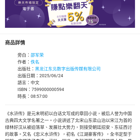
商品詳情
旁白：
邵军荣
作者：
佚名
出版社：
黑龙江东北数字出版传媒有限公司
出版日期：2025/06/24
語言：中文
ISBN：7599000000594
時長：08:57:00
《水浒传》是元末明初以白话文写成的章回小说，被后人誉为中国
古典四大文学名著之一。小说讲述了北宋山东梁山泊以宋江为首的
绿林好汉从被迫落草、发展壮大势力，到接受朝廷招安、东征西讨
的故事。又名《忠义水浒传》，初名《江湖豪客传》，全书定型于