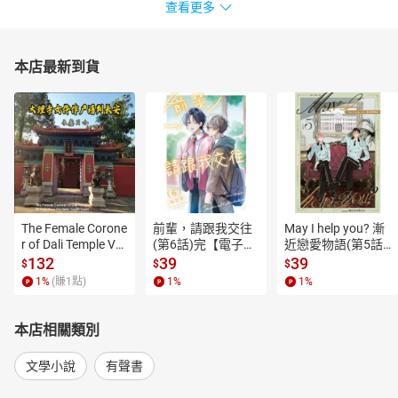
查看更多
本店最新到貨
The Female Corone
前輩，請跟我交往
May I help you? 漸
r of Dali Temple Vo
(第6話)完【電子
近戀愛物語(第5話)
l.6【有聲書】
書】
【電子書】
132
39
39
$
$
$
1
%
(賺
1
點)
1
%
1
%
本店相關類別
文學小說
有聲書