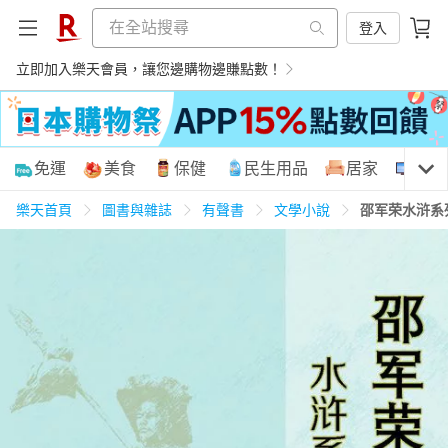
登入
立即加入樂天會員，讓您邊購物邊賺點數！
購物網分類
免運
美食
保健
民生用品
居家
3C
樂天首頁
圖書與雜誌
有聲書
文學小說
邵军荣水浒系
天天免運
美食蛋糕
養生保健
民生用品
居家生活
3C家電
運動休閒
親子玩具
女裝
男裝
化妝保養
情趣用品