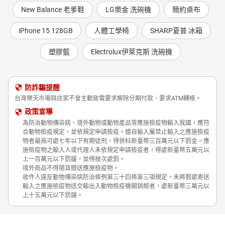
New Balance 老爹鞋
LG樂金 洗碗機
簡約桌布
iPhone 15 128GB
人體工學椅
SHARP夏普 冰箱
塑膠籃
Electrolux伊萊克斯 洗碗機
防詐騙提醒
台灣樂天市場與店家不會主動致電要求解除分期付款、要求ATM轉帳。
政策宣導
為防治動物傳染病，境外動物或動物產品等應施檢疫物輸入我國，應符
合動物檢疫規定，並依規定申請檢疫。擅自輸入屬禁止輸入之應施檢疫
物者最高可處七年以下有期徒刑，得併科新臺幣三百萬元以下罰金。應
施檢疫物之輸入人或代理人未依規定申請檢疫者，得處新臺幣五萬元以
上一百萬元以下罰鍰，並得按次處罰。
境外商品不得隨貨贈送應施檢疫物。
收件人違反動物傳染病防治條例第三十四條第三項規定，未將郵遞寄送
輸入之應施檢疫物送交輸出入動物檢疫機關銷燬者，處新臺幣三萬元以
上十五萬元以下罰鍰。