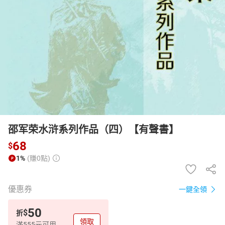
日本購物
電子/紙本書
HOT
邵军荣水浒系列作品（四）【有聲書】
68
$
1%
(賺0點)
優惠券
一鍵全領
50
$
折
領取
滿555元可用