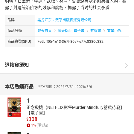
明朝。它塑造了李逵、武松、林冲、鲁智深等众多的英雄人物，暴
露了封建统治阶级的残暴和腐朽，揭露了当时的社会矛盾。
品牌
黑龙江东北数字出版传媒有限公司
商品分類
樂天首頁
樂天Kobo電子書
有聲書
文學小說
商品貨號(SKU)
7e6bff05-1e13-367f-86e7-e77c8380c332
退換貨須知
本店熱銷商品
排名期間：2026/7/31 - 2026/8/6
1
正念殺機【NETFLIX影集Murder Mindfully蓄弒待發】
【電子書】
308
$
1
%
(賺
3
點)