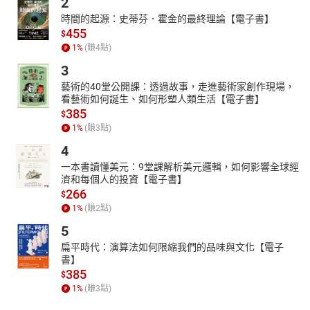
2
時間的起源：史蒂芬．霍金的最終理論【電子書】
455
$
1
%
(賺
4
點)
3
藝術的40堂公開課：透過故事，走進藝術家創作現場，
看藝術如何誕生、如何形塑人類生活【電子書】
385
$
1
%
(賺
3
點)
4
一本書讀懂美元：9堂課解析美元邏輯，如何影響全球經
濟和每個人的投資【電子書】
266
$
1
%
(賺
2
點)
5
扁平時代：演算法如何限縮我們的品味與文化【電子
書】
385
$
1
%
(賺
3
點)