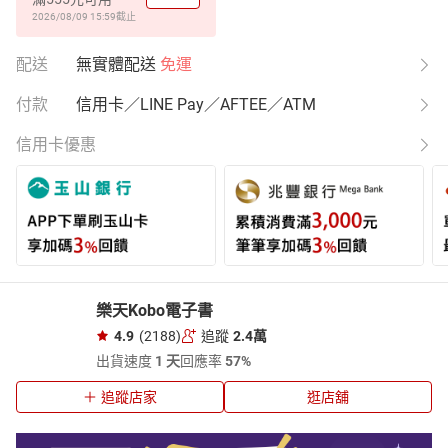
2026/08/09 15:59
截止
配送
無實體配送
免運
付款
信用卡／LINE Pay／AFTEE／ATM
信用卡優惠
樂天Kobo電子書
4.9
(2188)
追蹤
2.4萬
出貨速度
1 天
回應率
57%
追蹤店家
逛店舖