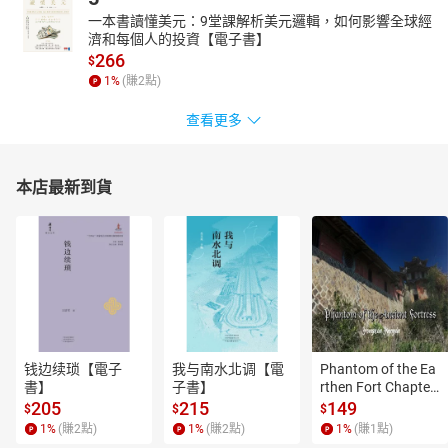
一本書讀懂美元：9堂課解析美元邏輯，如何影響全球經
濟和每個人的投資【電子書】
266
$
1
%
(賺
2
點)
查看更多
本店最新到貨
钱边续琐【電子
我与南水北调【電
Phantom of the Ea
書】
子書】
rthen Fort Chapter
 4【有聲書】
205
215
149
$
$
$
1
%
(賺
2
點)
1
%
(賺
2
點)
1
%
(賺
1
點)