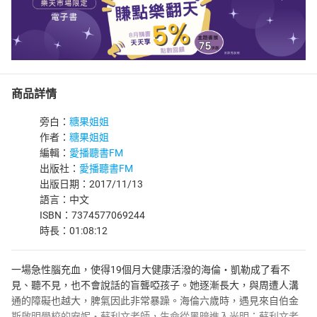
商品詳情
旁白：
糖果姐姐
作者：
糖果姐姐
編輯：
愛播聽書FM
出版社：
愛播聽書FM
出版日期：2017/11/13
語言：中文
ISBN：7374577069244
時長：01:08:12
一場急性腦充血，使得19個月大健康活潑的海倫‧凱勒成了看不
見、聽不見，也不會說話的盲聾啞孩子。她逐漸長大，與周遭人溝
通的障礙也越大，脾氣因此非常暴躁。海倫六歲時，遇見來自伯金
斯啟明學校的安妮‧蘇利文老師，生命從黑暗進入光明；蘇利文老