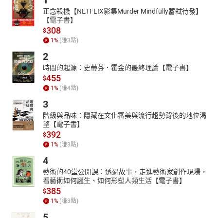
1
正念殺機【NETFLIX影集Murder Mindfully蓄弒待發】
【電子書】
308
$
1
%
(賺
3
點)
2
時間的起源：史蒂芬．霍金的最終理論【電子書】
455
$
1
%
(賺
4
點)
3
階級與品味：隱藏在文化審美與流行趨勢背後的地位渴
望【電子書】
392
$
1
%
(賺
3
點)
4
藝術的40堂公開課：透過故事，走進藝術家創作現場，
看藝術如何誕生、如何形塑人類生活【電子書】
385
$
1
%
(賺
3
點)
5