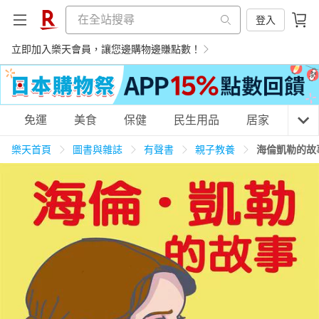
登入
立即加入樂天會員，讓您邊購物邊賺點數！
購物網分類
免運
美食
保健
民生用品
居家
3C
樂天首頁
圖書與雜誌
有聲書
親子教養
海倫凱勒的故
天天免運
美食蛋糕
養生保健
民生用品
居家生活
3C家電
運動休閒
親子玩具
女裝
男裝
化妝保養
情趣用品