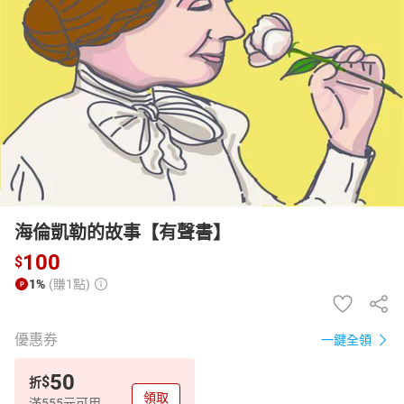
日本購物
電子/紙本書
HOT
海倫凱勒的故事【有聲書】
100
$
1%
(賺1點)
優惠券
一鍵全領
50
$
折
領取
滿555元可用