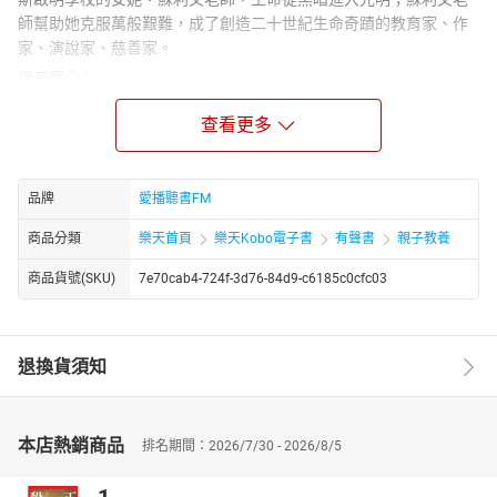
師幫助她克服萬般艱難，成了創造二十世紀生命奇蹟的教育家、作
家、演說家、慈善家。
講者簡介：
主述者糖果姐姐入圍94年廣播電視小金鐘-最佳兒童節目主持人。以
查看更多
角色扮演呈現戲劇故事，配樂音效恰如其分，緊湊悅耳又好聽。每
集附「甜蜜叮嚀」，啟迪小朋友的生命智慧及教導生活習慣。糖果
姐姐所說的故事，期望可以帶動所有陪伴孩子成長的大人和孩子一
起討論、分享、理解生命中的奧妙，建構生命的價值、意義和生活
品牌
愛播聽書FM
方式。
商品分類
樂天首頁
樂天Kobo電子書
有聲書
親子教養
章節：
海倫‧凱勒第01章
商品貨號(SKU)
7e70cab4-724f-3d76-84d9-c6185c0cfc03
海倫‧凱勒第02章
海倫‧凱勒第03章
退換貨須知
本店熱銷商品
排名期間：2026/7/30 - 2026/8/5