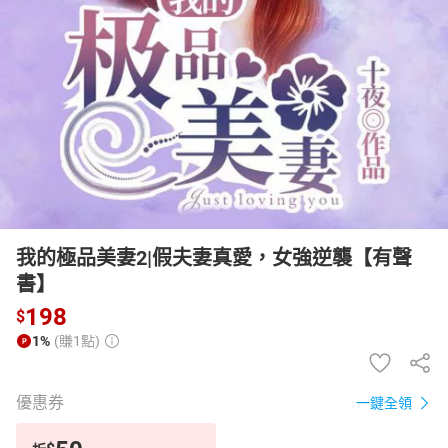
日本購物
電子/紙本書
HOT
我的極品美妻2|假夫妻真愛，女強逆襲【有聲
書】
198
$
1%
(賺1點)
優惠券
一鍵全領