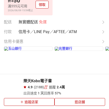
50
$
折
領取
滿555元可用
2026/08/09 15:59
截止
配送
無實體配送
免運
付款
信用卡／LINE Pay／AFTEE／ATM
信用卡優惠
樂天Kobo電子書
4.9
(2188)
追蹤
2.4萬
出貨速度
1 天
回應率
57%
追蹤店家
逛店舖