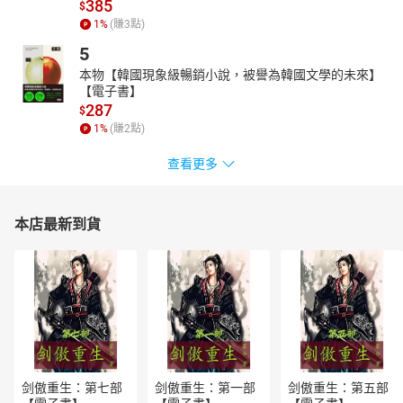
385
$
1
%
(賺
3
點)
5
本物【韓國現象級暢銷小說，被譽為韓國文學的未來】
【電子書】
287
$
1
%
(賺
2
點)
查看更多
本店最新到貨
剑傲重生：第七部
剑傲重生：第一部
剑傲重生：第五部