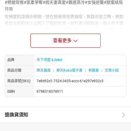
#劈腿背叛#家產爭奪#假夫妻真愛#霸道高冷#女強逆襲#甜蜜結局
待揭
在絕望的深淵中徘徊，就在她覺得世界崩塌、無路可走之際，宛如
救世主般的沐少尘闖入了她的生命。他外表冷峻如冰，拒人於千里
之外，可內心卻似火般熱烈，對徐落而言，他既是天使，帶來希望
與溫暖；又是惡魔，以強勢的姿態改變著她的生活。兩人因緣際會
查看更多
成為假夫妻，在共同成長、一步步踏上復仇之路的過程中，感情悄
然升溫，最終假戲真做，成為了真正的夫妻。男主沐少尘，霸道高
冷，氣場強大，宛如王者般俯瞰眾生；女主徐落，絕境中逆襲，發
品牌
天下书盟 & iMerl
奮圖強，成為獨當一面的女強人。當他們終於看清彼此才是命中注
定的真愛，沐少尘深情告白：“我什麼都不缺，只缺一個妻子！”徐落
商品分類
樂天首頁
樂天Kobo電子書
有聲書
文學小說
毫不猶豫地回應：“那我做你的妻子！”自此，她搖身一變，成為洛城
名門之首沐太太。然而，故事真的就如此順遂，他們就這樣自然而
商品貨號(SKU)
7e8d92d1-7524-3435-accc-61e297e932c3
然地幸福在一起了嗎？當然不是！這其中隱藏著多少曲折離奇、驚
ISBN
9798318378911
心動魄的劇情，後續故事更加精彩絕倫，千萬不要錯過這部精彩的
有聲書！
https://youtube.com/@tianxiagushi?si=ZstiltPoiwO0g4fT
退換貨須知
http://www.youtube.com/channel/UC2yhCURng4uUj_phEqZwKig/