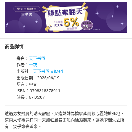
商品詳情
旁白：
天下书盟
作者：
十夜
出版社：
天下书盟 & iMerl
出版日期：2025/06/19
語言：中文
ISBN：9798318378911
時長：67:05:07
遭遇男友劈腿的晴天霹靂，又逢妹妹為搶家產而狠心置她於死地，
這兩大慘事竟在同一天如狂風暴雨般向徐落襲來，讓她瞬間失去所
有，幾乎命喪黃泉。