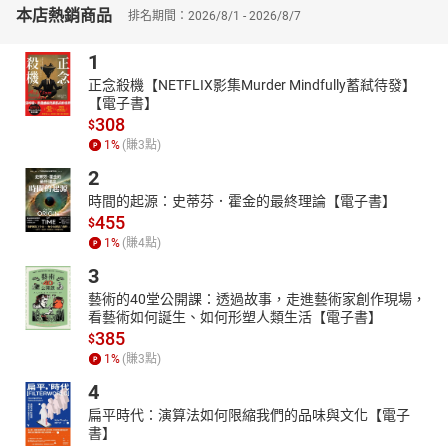
本店熱銷商品
排名期間：2026/8/1 - 2026/8/7
1
正念殺機【NETFLIX影集Murder Mindfully蓄弒待發】
【電子書】
308
$
1
%
(賺
3
點)
2
時間的起源：史蒂芬．霍金的最終理論【電子書】
455
$
1
%
(賺
4
點)
3
藝術的40堂公開課：透過故事，走進藝術家創作現場，
看藝術如何誕生、如何形塑人類生活【電子書】
385
$
1
%
(賺
3
點)
4
扁平時代：演算法如何限縮我們的品味與文化【電子
書】