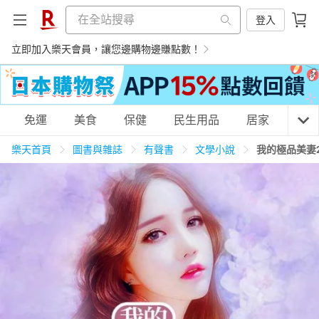
登入
立即加入樂天會員，讓您邊購物邊賺點數！
購物網分類
免運
美食
保健
民生用品
居家
3C
樂天首頁
圖書與雜誌
有聲書
文學小說
我的極品美妻
天天免運
美食蛋糕
養生保健
民生用品
居家生活
3C家電
運動休閒
親子玩具
女裝
男裝
化妝保養
情趣用品