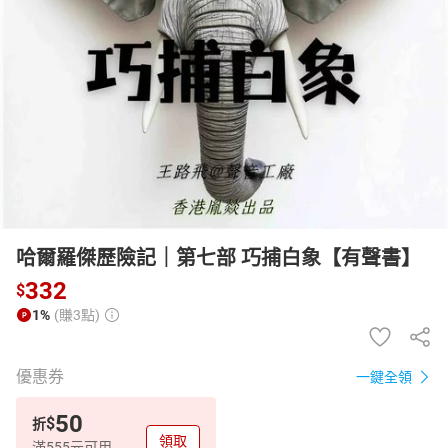
日本購物
電子/紙本書
HOT
哈爾羅傑歷險記｜第七部 巧捕白象【有聲書】
332
$
1%
(賺3點)
優惠券
一鍵全領
50
$
折
領取
滿555元可用