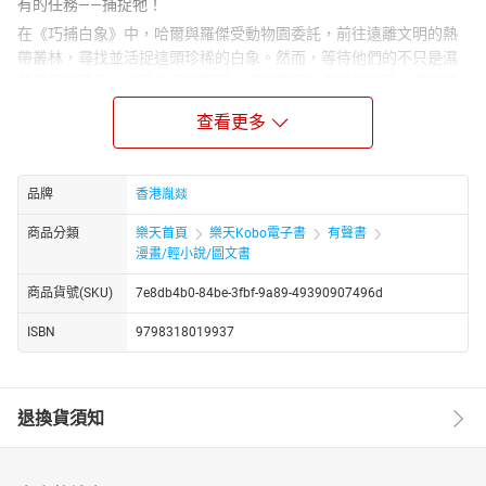
有的任務——捕捉牠！
在《巧捕白象》中，哈爾與羅傑受動物園委託，前往遠離文明的熱
帶叢林，尋找並活捉這頭珍稀的白象。然而，等待他們的不只是濕
熱難耐的環境、兇猛出沒的野獸，還有懷疑外來者的村民、虎視眈
眈的盜獵集團，甚至……一場驚天陰謀！
查看更多
面對重重困難，兄弟倆必須發揮機智與勇氣，在不傷害動物的前提
下設下巧妙陷阱，並揭開白象背後的秘密。而當真相浮出水面，他
們才發現——有些生物，也許根本不該被人擁有。
品牌
香港胤燚
本有聲書由專業配音團隊演繹，帶領聽眾穿越叢林、渡過急流、夜
商品分類
樂天首頁
樂天Kobo電子書
有聲書
探象群，體驗每一刻都緊張萬分的冒險之旅。
漫畫/輕小說/圖文書
不僅故事精彩刺激，《巧捕白象》更融入生態保護、文化尊重等教
育內涵，讓孩子在冒險中學習愛與責任。
商品貨號(SKU)
7e8db4b0-84be-3fbf-9a89-49390907496d
📚 無論是喜愛冒險故事的大朋友，還是夢想成為野生動物專家的小
ISBN
9798318019937
朋友，《巧捕白象》都將是一場令人熱血沸騰的聲音盛宴！
🎧 立即點擊訂閱，跟著哈爾與羅傑踏上追尋神獸的旅程，用智慧與
愛心完成不可能的任務吧！
退換貨須知