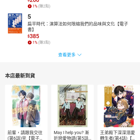
$
1
%
(賺
2
點)
5
扁平時代：演算法如何限縮我們的品味與文化【電子
書】
385
$
1
%
(賺
3
點)
查看更多
本店最新到貨
前輩，請跟我交往
May I help you? 漸
王弟殿下深深溺愛
(第6話)完【電子
近戀愛物語(第5話)
轉生者(第4話)【電