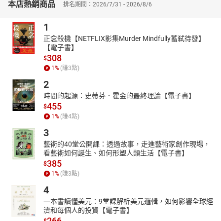
本店熱銷商品
排名期間：2026/7/31 - 2026/8/6
1
正念殺機【NETFLIX影集Murder Mindfully蓄弒待發】
【電子書】
308
$
1
%
(賺
3
點)
2
時間的起源：史蒂芬．霍金的最終理論【電子書】
455
$
1
%
(賺
4
點)
3
藝術的40堂公開課：透過故事，走進藝術家創作現場，
看藝術如何誕生、如何形塑人類生活【電子書】
385
$
1
%
(賺
3
點)
4
一本書讀懂美元：9堂課解析美元邏輯，如何影響全球經
濟和每個人的投資【電子書】
266