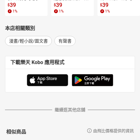
書】
【電子書】
子書】
39
39
39
$
$
$
1
%
1
%
1
%
本店相關類別
漫畫/輕小說/圖文書
有聲書
下載樂天 Kobo 應用程式
繼續逛其他店舖
相似商品
由飛比價格提供的資訊