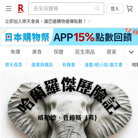
登入
立即加入樂天會員，讓您邊購物邊賺點數！
購物網分類
免運
美食
保健
民生用品
居家
3C
樂天首頁
圖書與雜誌
有聲書
漫畫/輕小說/圖文書
哈
天天免運
美食蛋糕
養生保健
民生用品
居家生活
3C家電
運動休閒
親子玩具
女裝
男裝
化妝保養
情趣用品