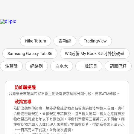
Nike Tatum
泰勒絲
TradingView
Samsung Galaxy Tab S6
WD威騰 My Book 3.5吋外接硬碟
油蔥酥
經絡刷
白水木
一歲玩具
葫蘆巴籽
防詐騙提醒
台灣樂天市場與店家不會主動致電要求解除分期付款、要求ATM轉帳。
政策宣導
為防治動物傳染病，境外動物或動物產品等應施檢疫物輸入我國，應符
合動物檢疫規定，並依規定申請檢疫。擅自輸入屬禁止輸入之應施檢疫
物者最高可處七年以下有期徒刑，得併科新臺幣三百萬元以下罰金。應
施檢疫物之輸入人或代理人未依規定申請檢疫者，得處新臺幣五萬元以
上一百萬元以下罰鍰，並得按次處罰。