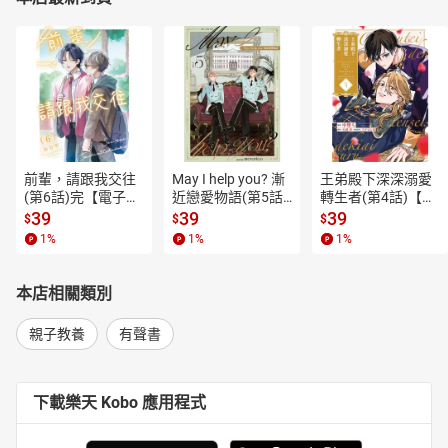
前輩，請跟我交往
May I help you? 漸
王弟殿下深深溺愛
(第6話)完【電子
近戀愛物語(第5話)
轉生者(第4話)【電
書】
【電子書】
子書】
39
39
39
$
$
$
1
%
1
%
1
%
本店相關類別
親子教養
有聲書
下載樂天 Kobo 應用程式