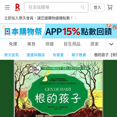
登入
立即加入樂天會員，讓您邊購物邊賺點數！
購物網分類
免運
美食
保健
民生用品
居家
3C
樂天首頁
圖書與雜誌
有聲書
親子教養
根的孩子【有
天天免運
美食蛋糕
養生保健
民生用品
居家生活
3C家電
運動休閒
親子玩具
女裝
男裝
化妝保養
情趣用品