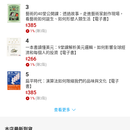
3
藝術的40堂公開課：透過故事，走進藝術家創作現場，
看藝術如何誕生、如何形塑人類生活【電子書】
385
$
1
%
(賺
3
點)
4
一本書讀懂美元：9堂課解析美元邏輯，如何影響全球經
濟和每個人的投資【電子書】
266
$
1
%
(賺
2
點)
5
扁平時代：演算法如何限縮我們的品味與文化【電子
書】
385
$
1
%
(賺
3
點)
查看更多
本店最新到貨