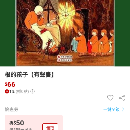
日本購物
電子/紙本書
HOT
根的孩子【有聲書】
66
$
1%
(賺0點)
優惠券
一鍵全領
50
$
折
領取
滿555元可用