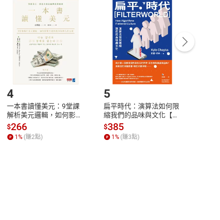
付款
方式
完成
訂單
中點選「瀏覽訂單明細」
>
「申請取消訂單
/
退
Payment
Complete
/退貨。
登入帳號，下載書籍後看書
4
5
6
一本書讀懂美元：9堂課
扁平時代：演算法如何限
本物
解析美元邏輯，如何影響
縮我們的品味與文化【電
說，
全球經濟和每個人的投資
子書】
來】
266
385
28
$
$
$
【電子書】
1
%
(賺
2
點)
1
%
(賺
3
點)
1
%