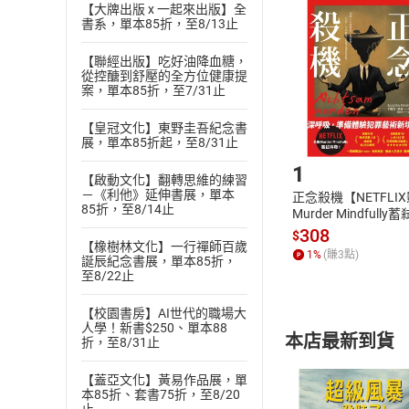
挑選
商
【大牌出版 x 一起來出版】全
書系，單本85折，至8/13止
退貨方式：您
Choose
貨」，本店鋪
【聯經出版】吃好油降血糖，
請注意，樂天
從控醣到舒壓的全方位健康提
購書後，
案，單本85折，至7/31止
【皇冠文化】東野圭吾紀念書
Step1
展，單本85折起，至8/31止
1
【啟動文化】翻轉思維的練習
－《利他》延伸書展，單本
正念殺機【NETFLI
85折，至8/14止
Murder Mindfully
發】【電子書】
308
$
【橡樹林文化】一行禪師百歲
1
%
(賺
3
點)
誕辰紀念書展，單本85折，
至8/22止
【校園書房】AI世代的職場大
人學！新書$250、單本88
本店最新到貨
折，至8/31止
【蓋亞文化】黃易作品展，單
本85折、套書75折，至8/20