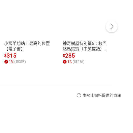
客服資訊
豫期
服務時間：週一到週五 10:00-12:00、
易解
13:00-17:00 (國定假日及例假日休息)
小羱羊想站上最高的位置
神奇樹屋特別篇6：救回
少年
品性
客服電話：0080-1857077
【電子書】
駱馬寶寶（中英雙語）
救世
【電子書】
【電
請參
客服信箱：
聯絡店家
315
285
36
$
$
$
1
%
(賺
3
點)
1
%
(賺
2
點)
1
%
由飛比價格提供的資訊