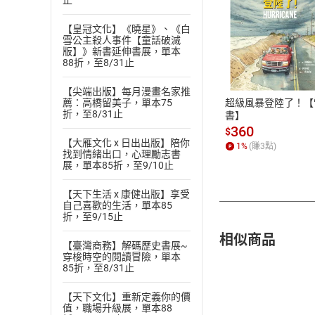
止
【皇冠文化】《曉星》、《白
雪公主殺人事件【童話破滅
付款方
版】》新書延伸書展，單本
88折，至8/31止
ATM轉帳、信用卡
【尖端出版】每月漫畫名家推
超級風暴登陸了！【
薦：高橋留美子，單本75
折，至8/31止
書】
360
$
【大雁文化 x 日出出版】陪你
1
%
(賺
3
點)
找到情緒出口，心理勵志書
展，單本85折，至9/10止
【天下生活 x 康健出版】享受
自己喜歡的生活，單本85
折，至9/15止
相似商品
【臺灣商務】解碼歷史書展~
穿梭時空的閱讀冒險，單本
85折，至8/31止
【天下文化】重新定義你的價
值，職場升級展，單本88