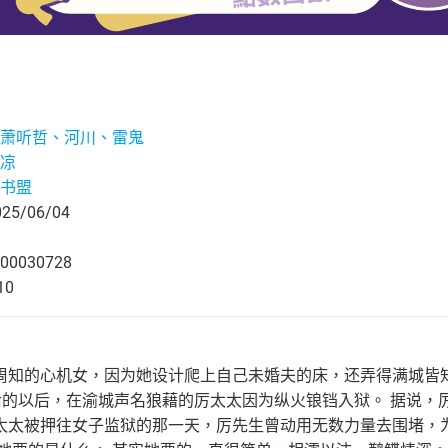
萧听哲、河川、雷鬼
凉
书盟
5/06/04
00030728
10
周知的心机女，因为她设计爬上自己未婚夫的床，还弄得满城皆知
以后的以后，在渝城声名狼藉的厉太太因为纵火锒铛入狱。 据说
太太被押往女子监狱的那一天，厉先生曾动用无数力量去围堵，