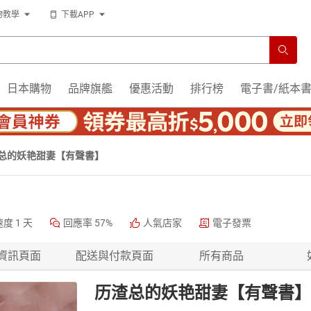
物教學
下載APP
日本購物
品牌旗艦
優惠活動
排行榜
電子書/紙本
总的妖艳甜妻【有聲書】
速度
1 天
回應率
57%
人氣店家
電子發票
資訊頁面
配送與付款頁面
所有商品
历渣总的妖艳甜妻【有聲書】