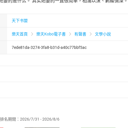
道她要的是什么。 其实她要的一直很简单，相濡以沫、鹣鲽情深。
天下书盟
樂天首頁
樂天Kobo電子書
有聲書
文學小說
7ede81da-3274-3fa8-b31d-a40c77bbf5ac
者保護法
第
19
條第
1
項後段
暨
通訊交易解除權合理例外情事適用
供即為完成之線上服務，經消費者事先同意始提供。」 之商品
排名期間：2026/7/31 - 2026/8/6
訂購本店鋪之商品即代表知悉本店鋪所銷售之商品為電子書，屬
取電子書，不得請求退貨退款。