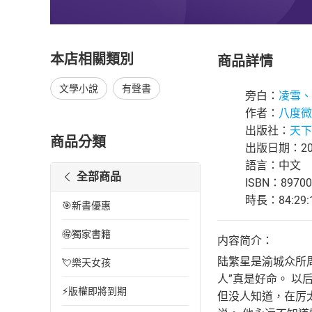
本店相關類別
商品詳情
文學小說
有聲書
旁白：
凌雪、
作者：
八度微
出版社：
天下
商品分類
出版日期：202
語言：中文
全部商品
ISBN：89700
時長：84:29:
🎯新書優惠
🉐獨家書籍
内容简介：
陆繁星是渝城众所
💘樂天女孩
人”真是好命。 
⚡版權即將到期
但没人知道，在厉