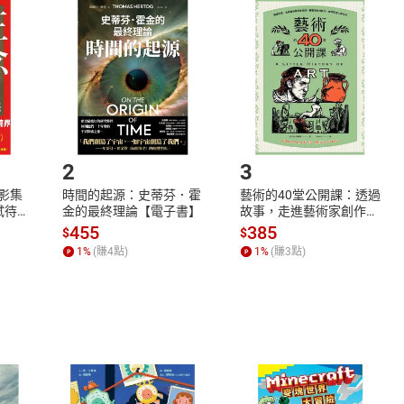
品
放入
購物車
登入
帳號
欲取消訂單或辦理退貨時，請登入樂天市場，並於「我的訂單」
Shopping cart
Login
將依您的申請進行審核，待審核通過後將為您辦理退款事宜。
市場須以整筆訂單為單位進行取消/退貨，恕無法以單支商品取消
如何開始使用？
.選擇閱讀載具
Step2.
2
3
X影集
時間的起源：史蒂芬．霍
藝術的40堂公開課：透過
蓄弒待
金的最終理論【電子書】
故事，走進藝術家創作現
場，看藝術如何誕生、如
455
385
$
$
何形塑人類生活【電子
1
%
(賺
4
點)
1
%
(賺
3
點)
書】