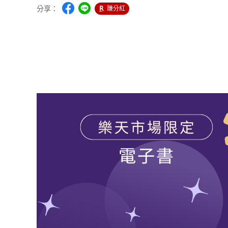
分享：
賺分紅