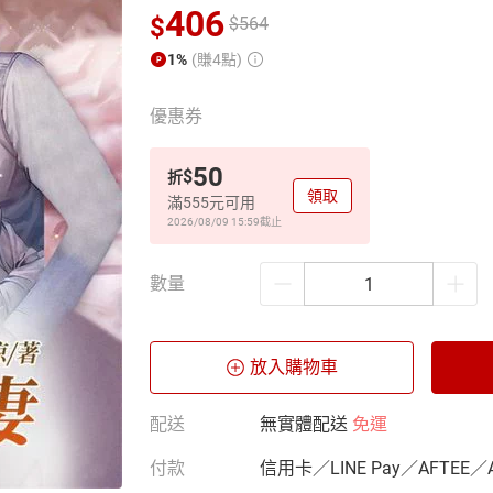
406
$
$
564
1%
(賺4點)
優惠券
50
$
折
領取
滿555元可用
2026/08/09 15:59
截止
數量
放入購物車
配送
無實體配送
免運
付款
信用卡／LINE Pay／AFTEE／