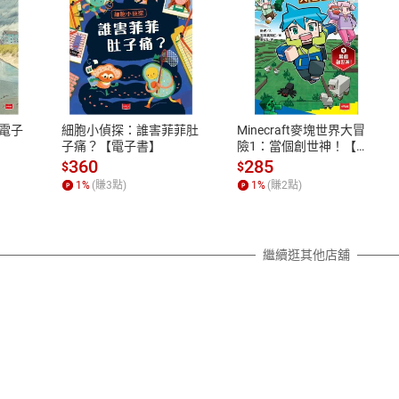
式
退換貨規範
、LINE PAY、AFTEE
本店是否提供消費者保護法七日猶
之權利，遽消費者保護法及通訊交
電子
細胞小偵探：誰害菲菲肚
Minecraft麥塊世界大冒
除權合理例外情事適用準則，依商
子痛？【電子書】
險1：當個創世神！【電
子書】
質各有不同規定。詳細退換貨說明
360
285
$
$
照各商品說明。
1
%
(賺
3
點)
1
%
(賺
2
點)
詳細說明
繼續逛其他店舖