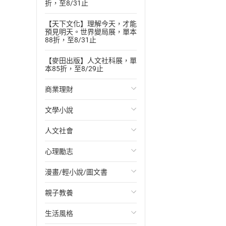
折，至8/31止
【天下文化】理解今天，才能
預見明天。世界變局展，單本
88折，至8/31止
【麥田出版】人文社科展，單
本85折，至8/29止
商業理財
文學小說
投資理財
人文社會
經濟/趨勢
歐美文學
心理勵志
財務/金融
日本文學
國際關係
漫畫/輕小說/圖文書
管理/領導
韓國文學
政治
心靈成長/情緒
親子教養
職場工作術
華文文學
社會科學
人際關係
輕小說
生活風格
成功法
經典文學
台灣/中國歷史
兩性關係
奇幻/科幻
教育現場