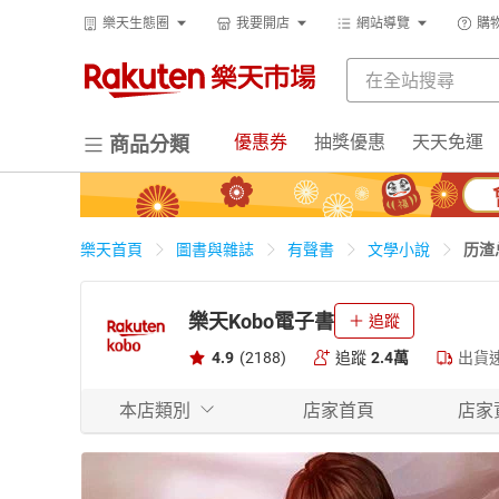
樂天生態圈
我要開店
網站導覽
購
優惠券
抽獎優惠
天天免運
商品分類
历渣
樂天首頁
圖書與雜誌
有聲書
文學小說
樂天Kobo電子書
追蹤
4.9
(2188)
追蹤
2.4萬
出貨
本店類別
店家首頁
店家