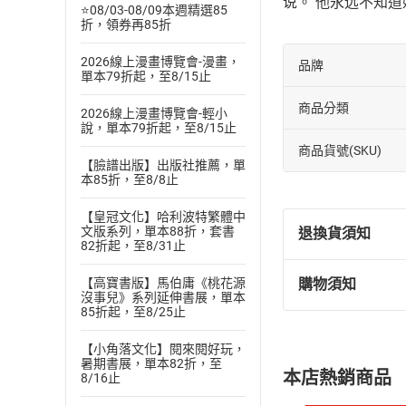
说。 他永远不知
⭐08/03-08/09本週精選85
折，領券再85折
2026線上漫畫博覽會-漫畫，
品牌
單本79折起，至8/15止
商品分類
2026線上漫畫博覽會-輕小
說，單本79折起，至8/15止
商品貨號(SKU)
【臉譜出版】出版社推薦，單
本85折，至8/8止
【皇冠文化】哈利波特繁體中
文版系列，單本88折，套書
退換貨須知
82折起，至8/31止
【高寶書版】馬伯庸《桃花源
購物須知
退換貨規定：
沒事兒》系列延伸書展，單本
85折起，至8/25止
(
一
)
依
消費
內容或一經提
【小角落文化】閱來閱好玩，
購書須知
定。
暑期書展，單本82折，至
本店熱銷商品
8/16止
(
二
)
消費者
且已下載
/
存