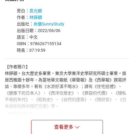
旁白：
袁光麟
作者：
林錚顗
出版社：
尚儀SunnyStudy
出版日期：2022/06/06
語言：中文
ISBN：9786267155134
時長：07:19:59
【作者簡介】
林錚顗。台大歷史系畢業，東京大學東洋史學研究所碩士畢業。旅
居西雅圖十餘年，為當地華文報紙《華聲報》及《西華報》撰寫評
論、專欄多年。著有《水滸好漢不喝水》；譯有《住宅巡禮》、
《鏡像下的日本人》、《西洋住居史》、《罪惡的代價》、《隱私
不保的年代》、《昭和史》、《自然的建築》、《隈研吾》、《日
本該如何與中國打交道》等。
【朗讀者簡介】
袁光麟，曾經榮獲八座廣播金鐘獎，從事幕後配音工作將近四十
查看更多
年，一直為許多知名影集和角色發聲代言，期間並於多所大學院校