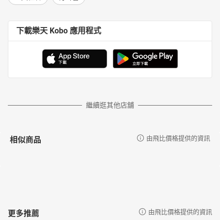
氣之卷 淝水戰前的民族融合
氣之卷 南朝寒門興起的原因
下載樂天 Kobo 應用程式
結語
附錄一：魏晉南北朝大事年表
附錄二：三至六世紀中西大事年表
繼續逛其他店舖
相似商品
由飛比價格提供的資訊
更多推薦
由飛比價格提供的資訊