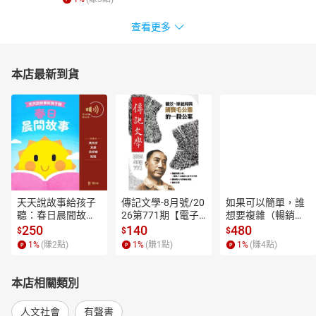
酒之卷 魏晉士人飲酒之風
酒之卷 竹林七賢？竹林七閒？
查看更多
酒之卷 飲酒二斗、吐血數升之辯
酒之卷 《世說新語》之酒談
本店最新到貨
酒之卷 談魏晉南北朝之酒事
色之卷 投果盈車——潘安
色之卷 璧人——衛玠
色之卷 斜陽側帽——獨孤信
色之卷 假面始祖——蘭陵王高長恭
財之卷 石崇與王愷鬥富
財之卷 僑郡縣與土斷
天天說故事給孩子
傳記文學-8月號/20
如果可以簡單，誰
財之卷 南朝世族的莊園
聽：春日晨間故事
26第771期【電子
想要複雜（暢銷經
財之卷 魏晉南北朝佛教及寺院經濟
【有聲書】
書】
典新編版）【電子
250
140
480
$
$
$
書】
1
%
(賺
2
點)
1
%
(賺
1
點)
1
%
(賺
4
點)
氣之卷 汝潁、譙沛集團之爭
氣之卷 猛志難伸的東吳政權
本店相關類別
氣之卷 諸葛亮伐魏
氣之卷 姜維亡蜀
人文社會
有聲書