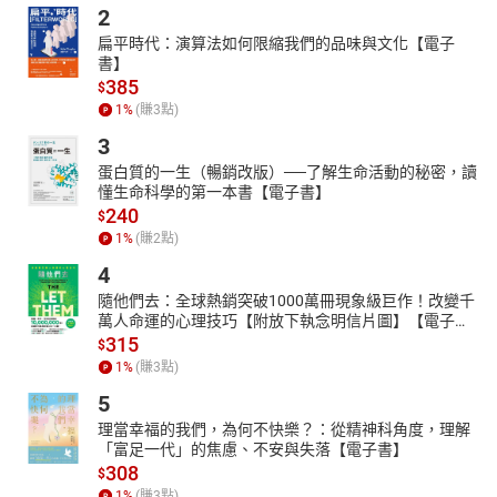
俊男？
2
魏晉南北朝，從曹魏建國的二二○年，到陳朝滅亡的五八九年，一共
扁平時代：演算法如何限縮我們的品味與文化【電子
三百六十九年。它是一個儒家思想的權威地位衰退，個人意識醒覺
書】
385
的時代，也是一個漢族單獨活動結束的時代，更是「一個分裂與融
$
合的時代」，所以混亂是必然的。既然如此，倘若要介紹魏晉南北
1
%
(賺
3
點)
朝的歷史，那麼應該讓讀者知道些什麼呢？
3
如果想讓人初步認識日本，我們會介紹富士山、生魚片、清酒、歌
蛋白質的一生（暢銷改版）──了解生命活動的秘密，讀
舞伎、相撲、溫泉、武士、藝伎……等，那麼當我們想讓人認識魏晉
懂生命科學的第一本書【電子書】
南北朝，是否能忽略掉竹林七賢、九品中正制、清談、蘭陵王、石
240
$
崇、土斷、僑郡縣、佛教、寺院經濟、民族融合……等這些當代特有
1
%
(賺
2
點)
或新創的東西呢？
4
有聲出版：暖暖書屋與尚儀數位學習聯合出版
隨他們去：全球熱銷突破1000萬冊現象級巨作！改變千
【目錄】
萬人命運的心理技巧【附放下執念明信片圖】【電子
書】
315
$
版權宣告
1
%
(賺
3
點)
書籍介紹
5
作譯者與朗讀者介紹
理當幸福的我們，為何不快樂？：從精神科角度，理解
目次
「富足一代」的焦慮、不安與失落【電子書】
前言
308
$
1
%
(賺
3
點)