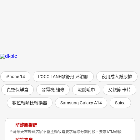
iPhone 14
L'OCCITANE歐舒丹 沐浴膠
夜用成人紙尿褲
真空保鮮盒
發電機 維修
涼感毛巾
父親節 卡片
數位轉類比轉換器
Samsung Galaxy A14
Suica
防詐騙提醒
台灣樂天市場與店家不會主動致電要求解除分期付款、要求ATM轉帳。