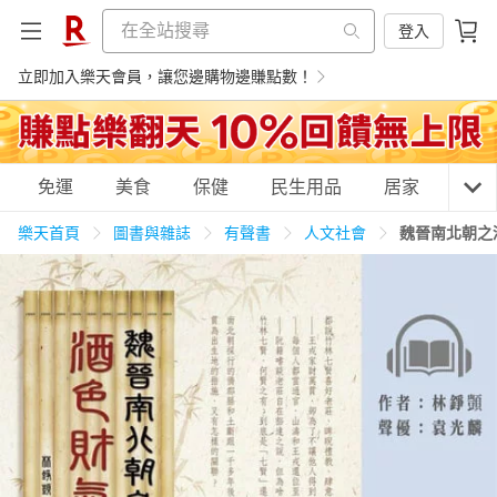
登入
立即加入樂天會員，讓您邊購物邊賺點數！
購物網分類
免運
美食
保健
民生用品
居家
3C
樂天首頁
圖書與雜誌
有聲書
人文社會
魏晉南北朝之
天天免運
美食蛋糕
養生保健
民生用品
居家生活
3C家電
運動休閒
親子玩具
女裝
男裝
化妝保養
情趣用品