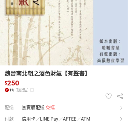
日本購物
電子/紙本書
HOT
魏晉南北朝之酒色財氣【有聲書】
250
$
1%
(賺2點)
配送
無實體配送
免運
付款
信用卡／LINE Pay／AFTEE／ATM