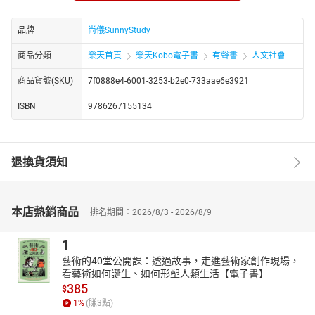
及專業機構擔任教職，享有「聲音魔法師」的美譽，現為尚儀數位
學習有限公司的聲音總監，目前正積極協助建立有聲書錄製的平台
品牌
尚儀SunnyStudy
與機制，亦為培育後起之秀而奉獻心力。
【書籍簡介】
商品分類
樂天首頁
樂天Kobo電子書
有聲書
人文社會
都說竹林七賢喜好老莊、睥睨禮教、肆意飲酒……
商品貨號(SKU)
7f0888e4-6001-3253-b2e0-733aae6e3921
──王戎家財萬貫，卻為了不讓人得到好種子，賣李子前還先把果核
弄壞。
ISBN
9786267155134
──每個人都當過官，山濤和王戎還位至三公的司徒。
──阮籍嗜談老莊自在豁達之說，但為啥總要用燒酒來澆灌胸中塊壘
呢？
退換貨須知
竹林七賢，何賢之有？到底是「七賢」還是「七閒」？
南北朝採行的僑郡縣和土斷跟一千多年後台灣政府所實施的眷村及
本店熱銷商品
身分證改籍貫為出生地的措施，又有怎樣的關聯？
排名期間：2026/8/3 - 2026/8/9
我們現在說「散步」，又為什麼是「散」？是要「散」甚麼東西
1
呢？
藝術的40堂公開課：透過故事，走進藝術家創作現場，
甚麼人敬酒卻敬到鬧出人命？又是誰那麼不賞臉呢？
看藝術如何誕生、如何形塑人類生活【電子書】
甚麼樣的人愛喝酒到願意與豬一起趴著共飲一大甕酒？
385
$
蘭陵王高長恭、潘安再世、璧人衛玠──為什麼南北朝時代盛產絕世
1
%
(賺
3
點)