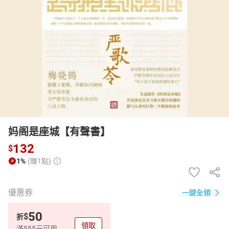
日本購物
電子/紙本書
HOT
妈阁是座城【有聲書】
132
$
1%
(賺1點)
優惠券
一鍵全領
50
$
折
領取
滿555元可用