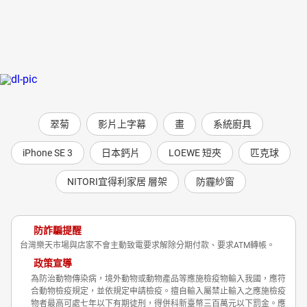
翠菊
影片上字幕
畫
系統廚具
iPhone SE 3
日本鈣片
LOEWE 短夾
匹克球
NITORI宜得利家居 層架
防霾紗窗
防詐騙提醒
台灣樂天市場與店家不會主動致電要求解除分期付款、要求ATM轉帳。
政策宣導
為防治動物傳染病，境外動物或動物產品等應施檢疫物輸入我國，應符
合動物檢疫規定，並依規定申請檢疫。擅自輸入屬禁止輸入之應施檢疫
物者最高可處七年以下有期徒刑，得併科新臺幣三百萬元以下罰金。應