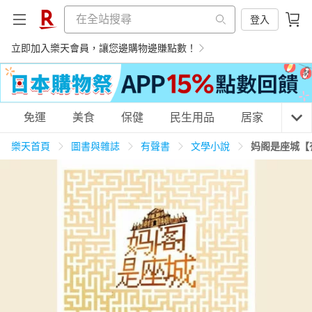
登入
立即加入樂天會員，讓您邊購物邊賺點數！
購物網分類
免運
美食
保健
民生用品
居家
3C
樂天首頁
圖書與雜誌
有聲書
文學小說
妈阁是座城【
天天免運
美食蛋糕
養生保健
民生用品
居家生活
3C家電
運動休閒
親子玩具
女裝
男裝
化妝保養
情趣用品