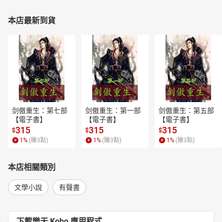
本店最新到貨
剑傲重生：第七部
剑傲重生：第一部
剑傲重生：第五部
【電子書】
【電子書】
【電子書】
315
315
315
$
$
$
1
%
(賺
3
點)
1
%
(賺
3
點)
1
%
(賺
3
點)
本店相關類別
文學小說
有聲書
下載樂天 Kobo 應用程式