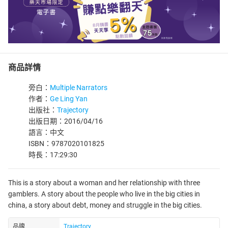
商品詳情
旁白：
Multiple Narrators
作者：
Ge Ling Yan
出版社：
Trajectory
出版日期：2016/04/16
語言：中文
ISBN：9787020101825
時長：17:29:30
This is a story about a woman and her relationship with three
gamblers. A story about the people who live in the big cities in
china, a story about debt, money and struggle in the big cities.
品牌
Trajectory