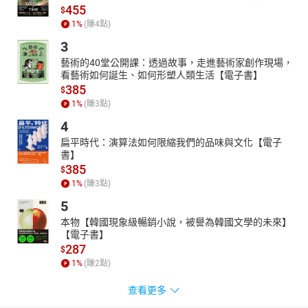
455
$
1
%
(賺
4
點)
3
藝術的40堂公開課：透過故事，走進藝術家創作現場，
看藝術如何誕生、如何形塑人類生活【電子書】
385
$
1
%
(賺
3
點)
4
扁平時代：演算法如何限縮我們的品味與文化【電子
書】
385
$
1
%
(賺
3
點)
5
本物【韓國現象級暢銷小說，被譽為韓國文學的未來】
【電子書】
287
$
1
%
(賺
2
點)
查看更多