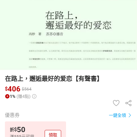
日本購物
電子/紙本書
HOT
在路上，邂逅最好的爱恋【有聲書】
406
$
$
564
1%
(賺4點)
優惠券
一鍵全領
50
$
折
領取
滿555元可用