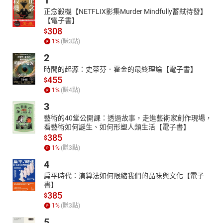
1
正念殺機【NETFLIX影集Murder Mindfully蓄弒待發】
【電子書】
308
$
1
%
(賺
3
點)
2
時間的起源：史蒂芬．霍金的最終理論【電子書】
455
$
1
%
(賺
4
點)
3
藝術的40堂公開課：透過故事，走進藝術家創作現場，
看藝術如何誕生、如何形塑人類生活【電子書】
385
$
1
%
(賺
3
點)
4
扁平時代：演算法如何限縮我們的品味與文化【電子
書】
385
$
1
%
(賺
3
點)
5