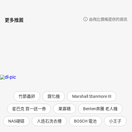
更多推薦
由飛比價格提供的資訊
竹節蟲卵
霧化機
Marshall Stanmore III
星巴克 買一送一券
果寡糖
Benten奔騰 老人機
NAS硬碟
人造石洗衣槽
BOSCH 電池
小王子