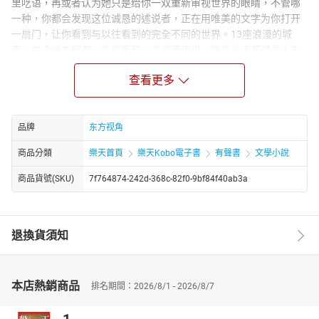
里呓语，再或者认为她只是给你一双重新审视世界的眼睛，不管哪
一种，你都会发现这位诚恳的述说者，正在用唯美的文字为你打开
一扇门，让你看到与以往看到的完全不同的世界。13座浪漫的城
市，每个地方都有一个故事和一个浪漫传说，每个地点都是令人向
往的“爱恋“之地。
查看更多
作者简介：
冯妙，80后，喜欢体验别样的人生旅程，一位来去如风的女
子。一位用文字描绘梦想吸引读者为之疯狂的女汉子，也是一位心
品牌
东方视角
似兰草、情比金坚地腼腆弱女子。喜欢，将美景与体验塞入背包，
将感动与分享凝结成册。
商品分類
樂天首頁
樂天Kobo電子書
有聲書
文學小說
商品貨號(SKU)
7f764874-242d-368c-82f0-9bf84f40ab3a
退換貨須知
本店熱銷商品
排名期間：2026/8/1 - 2026/8/7