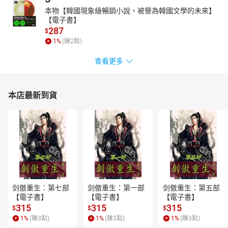
本物【韓國現象級暢銷小說，被譽為韓國文學的未來】
【電子書】
287
$
1
%
(賺
2
點)
查看更多
本店最新到貨
剑傲重生：第七部
剑傲重生：第一部
剑傲重生：第五部
【電子書】
【電子書】
【電子書】
315
315
315
$
$
$
1
%
(賺
3
點)
1
%
(賺
3
點)
1
%
(賺
3
點)