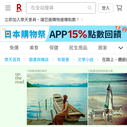
登入
立即加入樂天會員，讓您邊購物邊賺點數！
購物網分類
免運
美食
保健
民生用品
居家
3C
樂天首頁
圖書與雜誌
有聲書
文學小說
在路上，邂逅
天天免運
美食蛋糕
養生保健
民生用品
居家生活
3C家電
運動休閒
親子玩具
女裝
男裝
化妝保養
情趣用品