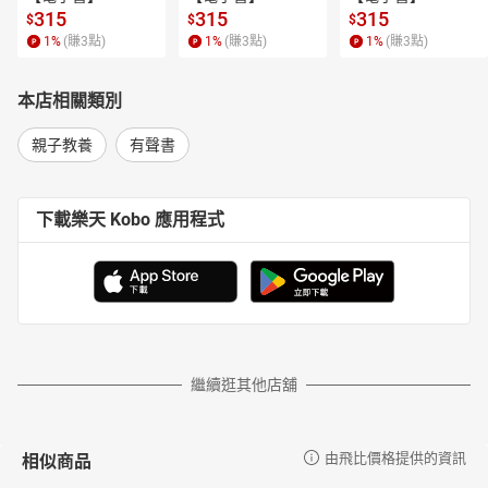
315
315
315
$
$
$
1
%
(賺
3
點)
1
%
(賺
3
點)
1
%
(賺
3
點)
本店相關類別
親子教養
有聲書
下載樂天 Kobo 應用程式
繼續逛其他店舖
相似商品
由飛比價格提供的資訊