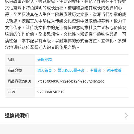
以讲故事的形式，通过形象、生动的叙述，追忆了作者在中华传统
文化熏陶下特色鲜明的成长历程，梳理和总结其成长的规律和心
得，全面反映其在人生各个阶段赓续历史文脉、谱写当代华章的成
长轨迹，挖掘其从中华优秀传统文化资源中汲取精神养料，致力于
文化传承，让传统文化中的充沛价值理念助推社会主义核心价值观
培育的创作价值。全书思想性、文化性、知识性与趣味性兼备，可
读性强。本书配以有声版，以融媒体的形式全方位、立体化、多媒
介地讲述这位耄耋老人的文脉传承之路。
品牌
无限穿越
商品分類
樂天首頁
樂天Kobo電子書
有聲書
親子教養
商品貨號(SKU)
7fca6f03-0367-32ed-ba24-9ed6f24b52dc
ISBN
9798868740619
退換貨須知