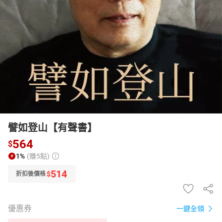
日本購物
電子/紙本書
HOT
譬如登山【有聲書】
564
$
1%
(賺5點)
514
$
折扣後價格
優惠券
一鍵全領