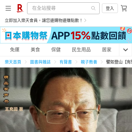
登入
立即加入樂天會員，讓您邊購物邊賺點數！
購物網分類
免運
美食
保健
民生用品
居家
3C
樂天首頁
圖書與雜誌
有聲書
親子教養
譬如登山【有
天天免運
美食蛋糕
養生保健
民生用品
居家生活
3C家電
運動休閒
親子玩具
女裝
男裝
化妝保養
情趣用品