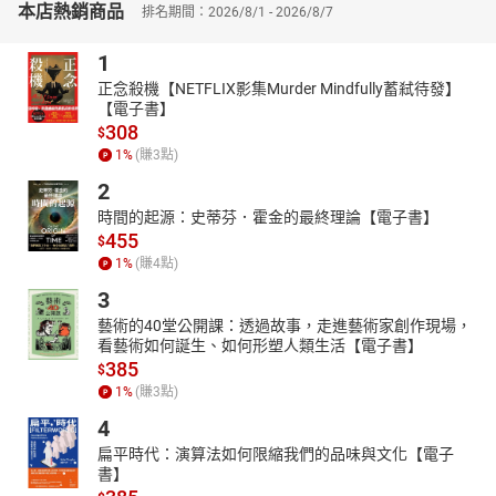
本店熱銷商品
排名期間：2026/8/1 - 2026/8/7
1
正念殺機【NETFLIX影集Murder Mindfully蓄弒待發】
【電子書】
308
$
1
%
(賺
3
點)
2
時間的起源：史蒂芬．霍金的最終理論【電子書】
455
$
1
%
(賺
4
點)
3
藝術的40堂公開課：透過故事，走進藝術家創作現場，
看藝術如何誕生、如何形塑人類生活【電子書】
385
$
1
%
(賺
3
點)
4
扁平時代：演算法如何限縮我們的品味與文化【電子
書】