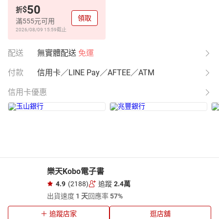
50
$
折
領取
滿555元可用
2026/08/09 15:59
截止
配送
無實體配送
免運
付款
信用卡／LINE Pay／AFTEE／ATM
信用卡優惠
樂天Kobo電子書
4.9
(2188)
追蹤
2.4萬
出貨速度
1 天
回應率
57%
追蹤店家
逛店舖