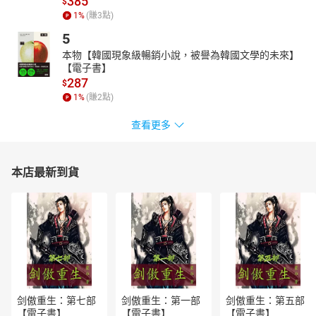
385
$
1
%
(賺
3
點)
5
本物【韓國現象級暢銷小說，被譽為韓國文學的未來】
【電子書】
287
$
1
%
(賺
2
點)
查看更多
本店最新到貨
剑傲重生：第七部
剑傲重生：第一部
剑傲重生：第五部
【電子書】
【電子書】
【電子書】