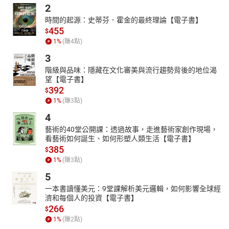
2
時間的起源：史蒂芬．霍金的最終理論【電子書】
455
$
1
%
(賺
4
點)
3
階級與品味：隱藏在文化審美與流行趨勢背後的地位渴
望【電子書】
392
$
1
%
(賺
3
點)
4
藝術的40堂公開課：透過故事，走進藝術家創作現場，
看藝術如何誕生、如何形塑人類生活【電子書】
385
$
1
%
(賺
3
點)
5
一本書讀懂美元：9堂課解析美元邏輯，如何影響全球經
濟和每個人的投資【電子書】
266
$
1
%
(賺
2
點)