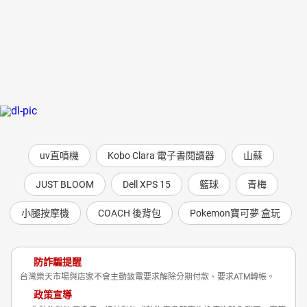
uv直噴機
Kobo Clara 電子書閱讀器
山蘇
JUST BLOOM
Dell XPS 15
籃球
青梅
小腿按摩機
COACH 後背包
Pokemon寶可夢 盒玩
防詐騙提醒
台灣樂天市場與店家不會主動致電要求解除分期付款、要求ATM轉帳。
政策宣導