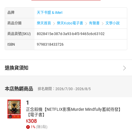
林宇一時間不知所措，他從未照顧過孩子，面對這突如其來的“禮
物”，完全慌了手腳。但善良的他，不忍心將這兩個可憐的小娃娃拋
品牌
天下书盟 & iMerl
棄，只好將他們帶回了家。
商品分類
樂天首頁
樂天Kobo電子書
有聲書
文學小說
從此，林宇原本平靜的生活被徹底打亂。他既要忙於處理公司繁重
的事務，又要照顧這兩個調皮搗蛋的小娃娃。給他們喂奶、換尿
商品貨號(SKU)
8028415e-387d-3a93-b4f3-9465c6c63102
布、哄他們睡覺，每一項都讓林宇手忙腳亂。但在这个过程中，他
也渐渐感受到了孩子们带来的温暖与欢乐，内心深处的柔情被一点
ISBN
9798318433726
点唤醒。
而就在林宇努力適應“奶爸”生活時，一位神秘女子出现了。她自称是
这两个孩子的母亲，可她的出现却充满了疑点。林宇开始对她产生
退換貨須知
怀疑，同时也被她身上独特的魅力所吸引。两人在与孩子的相处
中，感情逐渐升温，可隐藏在背后的秘密和阴谋也渐渐浮出水面。
林宇能否揭开真相，守护好这两个可爱的孩子，又能否与神秘女子
本店熱銷商品
排名期間：2026/7/30 - 2026/8/5
收获美好的爱情呢？
https://youtube.com/@tianxiagushi?si=ZstiltPoiwO0g4fT
1
http://www.youtube.com/channel/UC2yhCURng4uUjphEqZwKig/
正念殺機【NETFLIX影集Murder Mindfully蓄弒待發】
【電子書】
308
$
1
%
(賺
3
點)