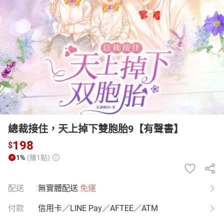
日本購物
電子/紙本書
HOT
總裁接住，天上掉下雙胞胎9【有聲書】
198
$
1%
(賺1點)
配送
無實體配送
免運
付款
信用卡／LINE Pay／AFTEE／ATM