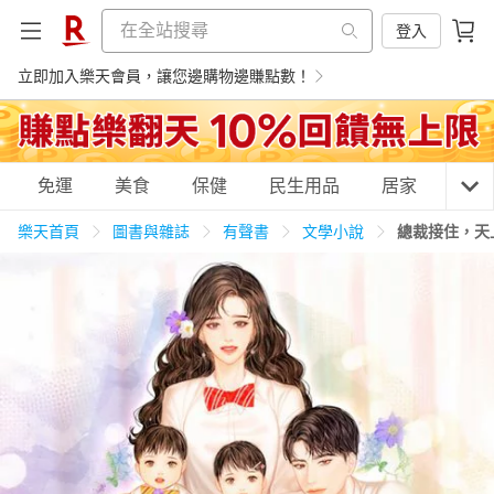
登入
立即加入樂天會員，讓您邊購物邊賺點數！
購物網分類
免運
美食
保健
民生用品
居家
3C
樂天首頁
圖書與雜誌
有聲書
文學小說
總裁接住，天
天天免運
美食蛋糕
養生保健
民生用品
居家生活
3C家電
運動休閒
親子玩具
女裝
男裝
化妝保養
情趣用品