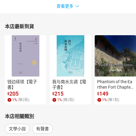
查看更多
本店最新到貨
钱边续琐【電子
我与南水北调【電
Phantom of the Ea
書】
子書】
rthen Fort Chapter
 4【有聲書】
205
215
149
$
$
$
1
%
(賺
2
點)
1
%
(賺
2
點)
1
%
(賺
1
點)
本店相關類別
文學小說
有聲書