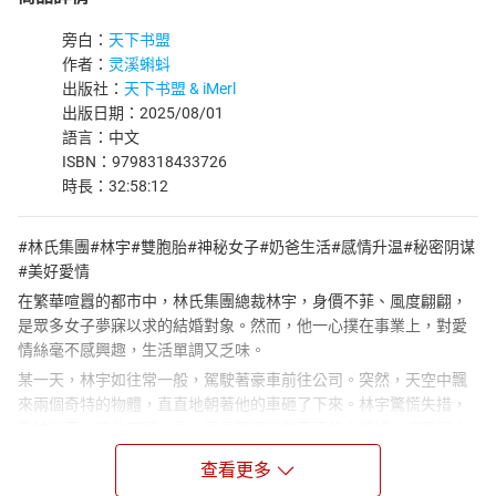
旁白：
天下书盟
作者：
灵溪蝌蚪
出版社：
天下书盟 & iMerl
出版日期：2025/08/01
語言：中文
ISBN：9798318433726
時長：32:58:12
#林氏集團#林宇#雙胞胎#神秘女子#奶爸生活#感情升温#秘密阴谋
#美好愛情
在繁華喧囂的都市中，林氏集團總裁林宇，身價不菲、風度翩翩，
是眾多女子夢寐以求的結婚對象。然而，他一心撲在事業上，對愛
情絲毫不感興趣，生活單調又乏味。
某一天，林宇如往常一般，駕駛著豪車前往公司。突然，天空中飄
來兩個奇特的物體，直直地朝著他的車砸了下來。林宇驚慌失措，
急忙剎車，待他定睛一看，竟是兩個粉雕玉琢的小娃娃！這兩個小
娃娃，一男一女，是龍鳳胎，長得極其可愛，一雙大眼睛忽閃忽
查看更多
閃，正好奇地打量著林宇。