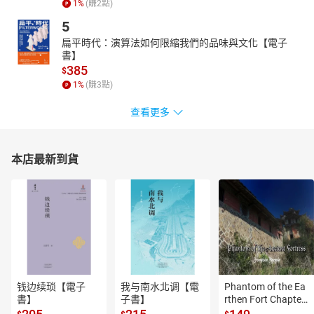
1
%
(賺
2
點)
電視配音工作，於中、英、韓、日劇集中參與角色配音工作；並在
5
「DISCOVERY頻道」、「動物星球頻道」播出之影片中擔任旁白、
扁平時代：演算法如何限縮我們的品味與文化【電子
主述等工作。
書】
任職中廣期間，歷任國語播音員、導播，海外部外語組副組長、組
385
$
長，新聞部組長、副理及節目企劃部副理等職。並曾派赴韓國國家
1
%
(賺
3
點)
廣播電台（KBS）擔任中文廣播指導工作一年。
查看更多
本店最新到貨
钱边续琐【電子
我与南水北调【電
Phantom of the Ea
書】
子書】
rthen Fort Chapter
 4【有聲書】