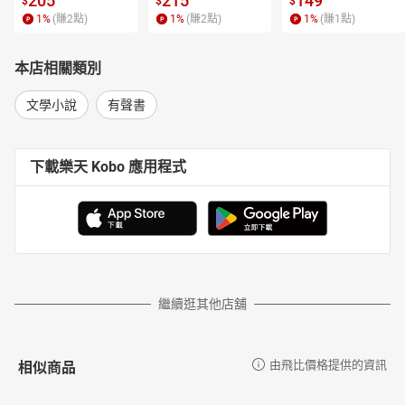
205
215
149
$
$
$
1
%
(賺
2
點)
1
%
(賺
2
點)
1
%
(賺
1
點)
本店相關類別
文學小說
有聲書
下載樂天 Kobo 應用程式
繼續逛其他店舖
相似商品
由飛比價格提供的資訊