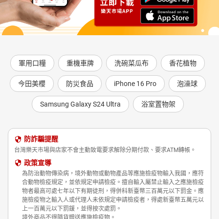
軍用口糧
重機車牌
洗碗菜瓜布
香花植物
今田美櫻
防災食品
iPhone 16 Pro
泡澡球
Samsung Galaxy S24 Ultra
浴室置物架
防詐騙提醒
台灣樂天市場與店家不會主動致電要求解除分期付款、要求ATM轉帳。
政策宣導
為防治動物傳染病，境外動物或動物產品等應施檢疫物輸入我國，應符
合動物檢疫規定，並依規定申請檢疫。擅自輸入屬禁止輸入之應施檢疫
物者最高可處七年以下有期徒刑，得併科新臺幣三百萬元以下罰金。應
施檢疫物之輸入人或代理人未依規定申請檢疫者，得處新臺幣五萬元以
上一百萬元以下罰鍰，並得按次處罰。
境外商品不得隨貨贈送應施檢疫物。