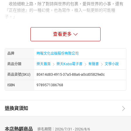
收拾細軟上路，除了對詩與世界的包裹，愛與世界的小事，還有
『正在旅途』的一種幻覺，也為寫作，植入一點更新的可能種
子。」
楊佳嫻 專序導讀
王盛弘、林餘佐、姜濤、唐捐、崔舜華、陳柏煜、羅毓嘉 情動推
查看更多
薦
這本詩集收錄了馬翊航近十年間的詩作，橫跨詩人的二十世代到三
十世代，共四十二首詩。跟許多寫詩的人相同，因為戀愛的啟動與
品牌
時報文化出版股份有限公司
碰撞、獲得與喪失而寫，恰好覆蓋一些生命的階段。
商品分類
樂天首頁
樂天Kobo電子書
有聲書
文學小說
每一首都可以算是情詩，但在詩裡面的詩人（或者用來愛的身
分），未必像現實生活中的順從。小東西也運載著詩人的心靈：蟲
商品貨號(SKU)
80414d83-4915-37a5-88a6-a0cd05829e0c
子，房間，玻璃，灰塵，螞蟻，鳥，它們因為詩產生異質的氣象，
微物與世界的磨擦產生情感以外的聲音。動靜之間，織造傷感抒情
ISBN
9789571386768
之外，幽深空間及劇場。
正因細軟，不用特別承擔以柔克剛，以小見大的任務。小就是小，
篇幅，人格，可見之物。收拾細軟上路，除了對詩與世界的包裹，
退換貨須知
愛與世界的小事，「正在旅途」的幻覺，也為寫作，植入一點更新
的可能種子。
詩人喜歡《天空之城》的主題曲〈君をのせて〉，歌詞中說要出發
本店熱銷商品
排名期間：2026/7/31 - 2026/8/6