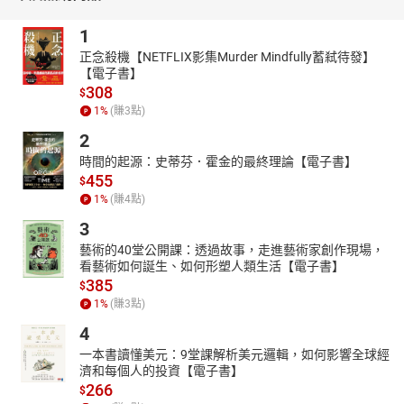
了，就要把刀子、麵包、手提燈帶進包包裡。詩集裡的三輯：火
種，酒水，小刀，大致對應了照明，生存，武器，是有限制的攜
1
帶，足夠的熱情與護衛。若說這部詩集是一部歷歷在目的愛情受難
正念殺機【NETFLIX影集Murder Mindfully蓄弒待發】
記，看著受傷的戀人如此自戀、耽美，又令人感受到再次出發的希
【電子書】
望和力量。楊佳嫻序末不也鏗鏘下了結論：「《細軟》，其實藏著
308
$
剛硬的意志。」
1
%
(賺
3
點)
贊助單位：文化部
2
剪輯工程：Poker J
時間的起源：史蒂芬．霍金的最終理論【電子書】
【Track Info】
455
$
Music by Jason Shaw@audionautix.com
1
%
(賺
4
點)
作者
3
馬翊航
藝術的40堂公開課：透過故事，走進藝術家創作現場，
一九八二年生，臺東卑南族人，池上成長，父親來自Kasavakan建
看藝術如何誕生、如何形塑人類生活【電子書】
和部落。臺灣大學臺灣文學研究所博士，現任《幼獅文藝》主編。
385
$
合著有《終戰那一天：臺灣戰爭世代的故事》、《百年降生：1900-
1
%
(賺
3
點)
2000台灣文學故事》。
4
朗讀者
一本書讀懂美元：9堂課解析美元邏輯，如何影響全球經
李英立
，中國廣播公司資深播音員，參與錄製「歷史人物廣播
濟和每個人的投資【電子書】
劇」、「午夜奇譚」、「福爾摩斯探案」、「亞森羅蘋」等著名廣
266
$
播劇集。