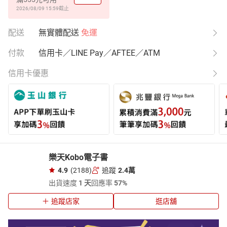
2026/08/09 15:59
截止
配送
無實體配送
免運
付款
信用卡／LINE Pay／AFTEE／ATM
信用卡優惠
樂天Kobo電子書
4.9
(2188)
追蹤
2.4萬
出貨速度
1 天
回應率
57%
追蹤店家
逛店舖