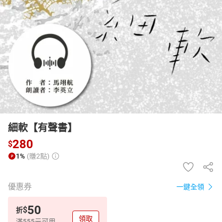
日本購物
電子/紙本書
HOT
細軟【有聲書】
280
$
1%
(賺2點)
優惠券
一鍵全領
50
$
折
領取
滿555元可用