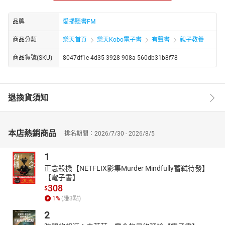
秋月在網上發表短文，描述四個小朋友企圖拯救海龜的事。她收到
品牌
愛播聽書FM
一個網友的資訊，要求和她見面，想訪問她。秋月猶豫不決，不知
網友真正目的。網友到底有何居心？
商品分類
樂天首頁
樂天Kobo電子書
有聲書
親子教養
另一方面，木頭遇見了一個來自印尼的婦女。她對木頭特別好，木
頭懷疑她就是自己的親生媽媽。木頭真的遇上媽媽了嗎？
商品貨號(SKU)
8047df1e-4d35-3928-908a-560db31b8f78
作者：許友彬
1955年生，馬來西亞吉打人，為馬來西亞著名兒童文學作家。曾任
教師、專欄作家、出版編輯，1990年，以《—根頭髮的故事》獲得
退換貨須知
馬來西亞第—屆鄉青中篇小說獎第—名、第一屆馬漢兒童文學雙年
獎。1999年創辦紅蜻蜓出版有限公司，出版兒童文學圖書。
許友彬的小說將溫情、懸疑、幻想等要素融為一體，不但故事情
本店熱銷商品
排名期間：2026/7/30 - 2026/8/5
彩，且充滿人性光輝，讓孩子們愛上讀書，甚至愛上創作。近年
來，他的小說通過各種渠道流傳到新加坡、日本、韓國、美國、德
1
國、澳大利亞等國家，被越來越多的小讀者所喜愛。
正念殺機【NETFLIX影集Murder Mindfully蓄弒待發】
著有散文集《大學生手記》、《教書匠手記》、兒少長篇小說《七
【電子書】
天》、《十月》、《閃亮的時刻》、《鵝卵石》、《青色的圍
308
$
牆》、《小黃鸝鳥》、《快樂學堂》系列等。
1
%
(賺
3
點)
講者：胖叔叔
2
四十歲退休後在各大醫院、美術館擔任說故事志工，本著為社會盡