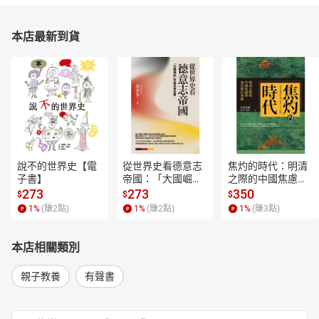
12第六章 火山_今天最倒霉
13第七章 秋月_今天最傷心
14第八章 木頭_今天最生氣
本店最新到貨
15第八章 木頭_跟駱山雞叔叔道歉
16第九章 晶晶_為了救海龜而哭
17第十章 火山_用水彩畫海龜
18第十章 火山_一件有意義的事
19第十一章 秋月_和媽媽談及海龜
20第十一章 秋月_湯瑪斯叔叔大駕光臨
21第十二章 木頭_遇上印尼旅行團
22第十二章 木頭_他鄉遇故知
說不的世界史【電
從世界史看德意志
焦灼的時代：明清
23第十三章 晶晶_讓遊客幫忙
子書】
帝國：「大國崛
之際的中國焦慮與
24第十四章 火山_抱著希望而來
起」的迷思與真實
東亞秩序重組【電
273
273
350
$
$
$
【電子書】
子書】
25第十四章 火山_搶奪他的快樂
1
%
(賺
2
點)
1
%
(賺
2
點)
1
%
(賺
3
點)
26第十五章 秋月_遊客送溫情
27第十六章 木頭_救了一個人
本店相關類別
28第十六章 木頭_接受她的心意
29第十七章 晶晶_拖延時間
親子教養
有聲書
30第十七章 晶晶_不知道又想知道
31第十八章 火山_有問題大家商量
32第十八章 火山_想查出真相