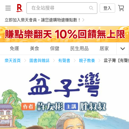
登入
立即加入樂天會員，讓您邊購物邊賺點數！
購物網分類
免運
美食
保健
民生用品
居家
3C
樂天首頁
圖書與雜誌
有聲書
親子教養
盆子灣【有聲
天天免運
美食蛋糕
養生保健
民生用品
居家生活
3C家電
運動休閒
親子玩具
女裝
男裝
化妝保養
情趣用品