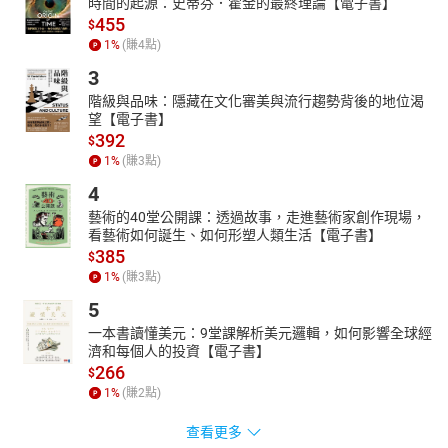
時間的起源：史蒂芬．霍金的最終理論【電子書】
份心力的初衷，透過唱作俱佳、靈活生動的又饒富創意的演繹方
455
$
式，毫不意外地火速成為了超受大朋友小孩子喜愛的「說故事叔
1
%
(賺
4
點)
叔」，每一場「小型」的說故事活動，到了胖叔叔手上，總會場場
爆滿，立馬躍升成為「大型」說故事活動，超高人氣讓胖叔叔揚名
3
海內外，受邀走訪各地說故事，足跡遍及泰、韓、義、紐西蘭、越
階級與品味：隱藏在文化審美與流行趨勢背後的地位渴
南、澳門、新加坡、印尼、大馬，大陸寧夏銀川、杭州、北京、廣
望【電子書】
392
州文化館、徐州音樂廳都曾有胖叔叔絕妙的說故事聲音。
$
1
%
(賺
3
點)
章節：
00發刊詞
4
01第一章 晶晶_做一件有意義的事
藝術的40堂公開課：透過故事，走進藝術家創作現場，
02第一章 晶晶_盡了責任就快樂
看藝術如何誕生、如何形塑人類生活【電子書】
03第一章 晶晶_一件有意義的事
385
$
04第二章 火山_畫出自己的畫
1
%
(賺
3
點)
05第二章 火山_找到知音
5
06第三章 秋月_去一個美麗的地方
一本書讀懂美元：9堂課解析美元邏輯，如何影響全球經
07第三章 秋月_看火山畫畫
濟和每個人的投資【電子書】
08第四章 木頭_捉到一隻小海龜
266
$
09第四章 木頭_要聽誰的話？
1
%
(賺
2
點)
10第五章 晶晶_今天最開心
11第五章 晶晶_好事接踵而來
查看更多