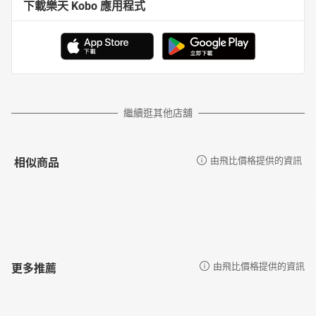
下載樂天 Kobo 應用程式
33第十九章 秋月_莫名其妙
34第十九章 秋月_提出自己的意見
35第二十章 木頭_收到一個大禮物
36第二十章 木頭_學做動畫
37第二十章 木頭_做有意義的事
38第二十一章 晶晶_受到侮辱
39第二十二章 火山_想辦法解決問題
繼續逛其他店舖
40第二十三章 秋月_在學堂找靈感
41第二十三章 秋月_又有新題材
42第二十四章 木頭_做動畫拯救海龜
相似商品
由飛比價格提供的資訊
43第二十四章 木頭_從宣傳下手
44第二十五章 晶晶_釘上告示牌
45第二十六章 火山_圖畫有了出頭天
46第二十六章 火山_有一個驚喜
47第二十七章 秋月_想幫媽媽
48第二十七章 秋月_想寫一首詩
49第二十八章 木頭_去禮品店看看
更多推薦
由飛比價格提供的資訊
50第二十八章 木頭_向秋月道歉
51第二十九章 晶晶_去沙灘驗收成果
52第二十九章 晶晶_談起考試的事