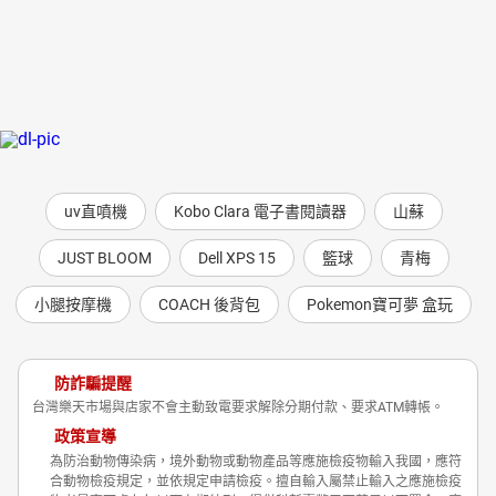
53第三十章 火山_展示最帥的一面
54第三十一章 秋月_不想失去朋友
55第三十二章 木頭_一路憂心忡忡
56第三十二章 木頭_熱淚盈眶
57第三十三章 晶晶_還沒有結束
58第三十三章 晶晶_還想多做一點
59第三十四章 火山_去碼頭發傳單
60第三十四章 火山_佔位子
61第三十五章 秋月_接到一個資訊
uv直噴機
Kobo Clara 電子書閱讀器
山蘇
62第三十六章 木頭_不敢要手機
63第三十六章 木頭_打電話
JUST BLOOM
Dell XPS 15
籃球
青梅
64第三十七章 晶晶_徵求爸媽的同意
65第三十八章 火山_發現間諜
小腿按摩機
COACH 後背包
Pokemon寶可夢 盒玩
66第三十八章 火山_撞見攝影團隊接受訪問
67第三十九章 秋月_接到電話
68第三十九章 秋月_不小心當了主角
防詐騙提醒
69第四十章 木頭_下海尋找海龜
台灣樂天市場與店家不會主動致電要求解除分期付款、要求ATM轉帳。
70第四十章 木頭_接受訪問
政策宣導
71第四十一章 晶晶_失望地哭泣
為防治動物傳染病，境外動物或動物產品等應施檢疫物輸入我國，應符
72第四十二章 火山_一起看電視
合動物檢疫規定，並依規定申請檢疫。擅自輸入屬禁止輸入之應施檢疫