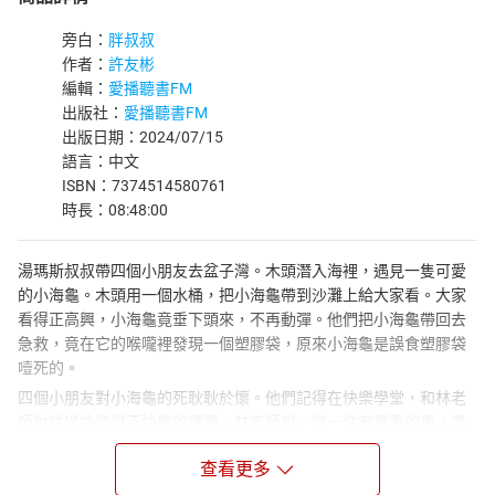
旁白：
胖叔叔
作者：
許友彬
編輯：
愛播聽書FM
出版社：
愛播聽書FM
出版日期：2024/07/15
語言：中文
ISBN：7374514580761
時長：08:48:00
湯瑪斯叔叔帶四個小朋友去盆子灣。木頭潛入海裡，遇見一隻可愛
的小海龜。木頭用一個水桶，把小海龜帶到沙灘上給大家看。大家
看得正高興，小海龜竟垂下頭來，不再動彈。他們把小海龜帶回去
急救，竟在它的喉嚨裡發現一個塑膠袋，原來小海龜是誤食塑膠袋
噎死的。
四個小朋友對小海龜的死耿耿於懷。他們記得在快樂學堂，和林老
師討論過快樂與不快樂的課題。林老師說，做一件有意義的事，盡
了責任，就會得到快樂。四個小朋友決定做一件有意義的事情，即
查看更多
拯救鷯哥島附近的海龜。他們想盡辦法，不讓海龜再誤食塑膠袋。
他們辦得到嗎？