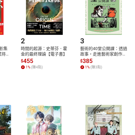
市場須以整筆訂單為單位進行取消/退貨，恕無法以單支商品取消
如何開始使用？
.選擇閱讀載具
Step2.
2
3
X影集
時間的起源：史蒂芬．霍
藝術的40堂公開課：透過
蓄弒待
金的最終理論【電子書】
故事，走進藝術家創作現
場，看藝術如何誕生、如
455
385
$
$
何形塑人類生活【電子
1
%
(賺
4
點)
1
%
(賺
3
點)
書】