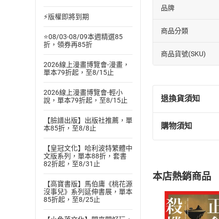
品牌
⚡版權即將到期
商品分類
⭐08/03-08/09本週精選85
折，領券再85折
商品貨號(SKU)
2026線上漫畫博覽會-漫畫，
單本79折起，至8/15止
2026線上漫畫博覽會-輕小
退換貨須知
說，單本79折起，至8/15止
【臉譜出版】出版社推薦，單
購物須知
本85折，至8/8止
退換貨規定：
(
一
)
依
消費
【皇冠文化】哈利波特繁體中
內容或一經提
文版系列，單本88折，套書
82折起，至8/31止
購書須知
定。
本店熱銷商品
(
二
)
消費者
【高寶書版】馬伯庸《桃花源
且已下載
/
存
沒事兒》系列延伸書展，單本
挑選
商
85折起，至8/25止
退貨方式：您
Choose
貨」，本店鋪