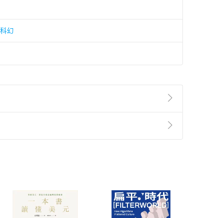
/科幻
準則
第
2
條第
5
款之規定，「非以有形媒介提供之數位
，不適用消保法第
19
條第
1
項七日內無條件退貨之規
非以有形媒介提供之數位內容，消費者同意若訂購後
付款
方式
完成
訂單
中點選「瀏覽訂單明細」
>
「申請取消訂單
/
退
Payment
Complete