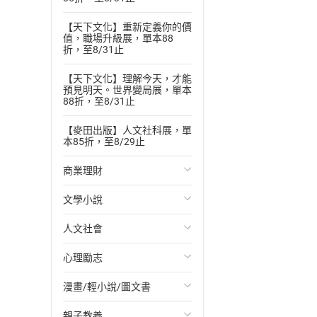
【天下文化】重新定義你的價
值，職場升級展，單本88
折，至8/31止
【天下文化】理解今天，才能
預見明天。世界變局展，單本
88折，至8/31止
【麥田出版】人文社科展，單
本85折，至8/29止
商業理財
文學小說
投資理財
人文社會
經濟/趨勢
歐美文學
心理勵志
財務/金融
日本文學
國際關係
漫畫/輕小說/圖文書
管理/領導
韓國文學
政治
心靈成長/情緒
親子教養
職場工作術
華文文學
社會科學
人際關係
輕小說