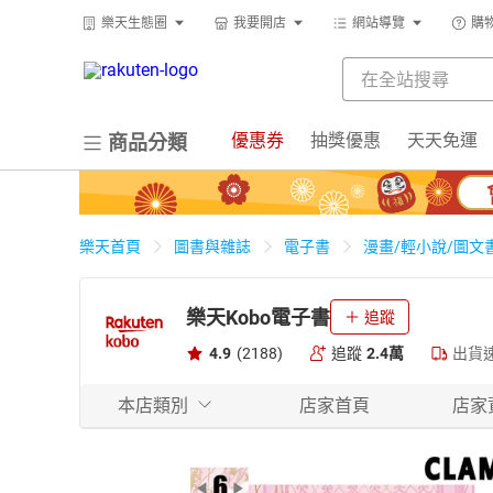
樂天生態圈
我要開店
網站導覽
購
優惠券
抽獎優惠
天天免運
商品分類
樂天首頁
圖書與雜誌
電子書
漫畫/輕小說/圖文
樂天Kobo電子書
追蹤
4.9
(2188)
追蹤
2.4萬
出貨
本店類別
店家首頁
店家