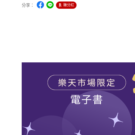
分享：
賺分紅