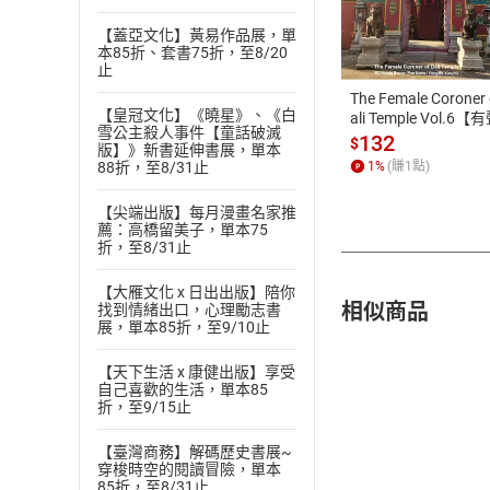
付款方
【蓋亞文化】黃易作品展，單
本85折、套書75折，至8/20
ATM轉帳、信用卡
止
The Female Coroner 
【皇冠文化】《曉星》、《白
ali Temple Vol.6【
雪公主殺人事件【童話破滅
書】
132
$
版】》新書延伸書展，單本
88折，至8/31止
1
%
(賺
1
點)
【尖端出版】每月漫畫名家推
薦：高橋留美子，單本75
折，至8/31止
【大雁文化 x 日出出版】陪你
相似商品
找到情緒出口，心理勵志書
展，單本85折，至9/10止
【天下生活 x 康健出版】享受
自己喜歡的生活，單本85
折，至9/15止
【臺灣商務】解碼歷史書展~
穿梭時空的閱讀冒險，單本
85折，至8/31止