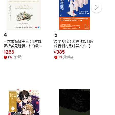
/退貨。
登入帳號，下載書籍後看書
4
5
6
一本書讀懂美元：9堂課
扁平時代：演算法如何限
本物
解析美元邏輯，如何影響
縮我們的品味與文化【電
說，
全球經濟和每個人的投資
子書】
來】
266
385
28
$
$
$
【電子書】
1
%
(賺
2
點)
1
%
(賺
3
點)
1
%