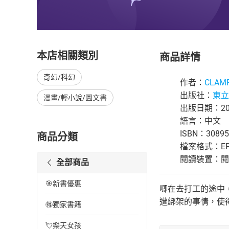
本店相關類別
商品詳情
奇幻/科幻
作者：
CLAM
出版社：
東立
漫畫/輕小說/圖文書
出版日期：202
語言：中文
ISBN：30895
商品分類
檔案格式：EP
閱讀裝置：閱讀器
全部商品
🎯新書優惠
唧在去打工的途中
遭綁架的事情，使
🉐獨家書籍
💘樂天女孩