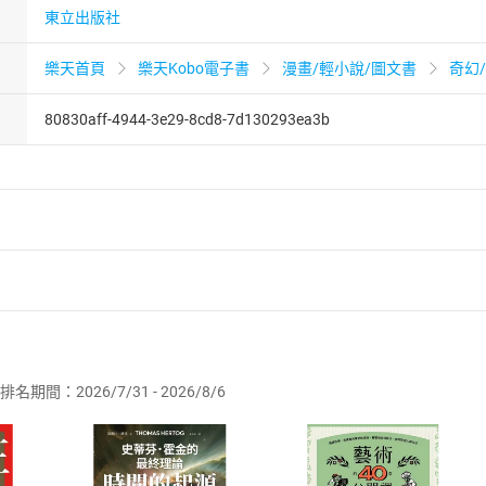
東立出版社
樂天首頁
樂天Kobo電子書
漫畫/輕小說/圖文書
奇幻
80830aff-4944-3e29-8cd8-7d130293ea3b
者保護法
第
19
條第
1
項後段
暨
通訊交易解除權合理例外情事適用
供即為完成之線上服務，經消費者事先同意始提供。」 之商品
排名期間：2026/7/31 - 2026/8/6
訂購本店鋪之商品即代表知悉本店鋪所銷售之商品為電子書，屬
取電子書，不得請求退貨退款。
品
放入
購物車
登入
帳號
欲取消訂單或辦理退貨時，請登入樂天市場，並於「我的訂單」
Shopping cart
Login
將依您的申請進行審核，待審核通過後將為您辦理退款事宜。