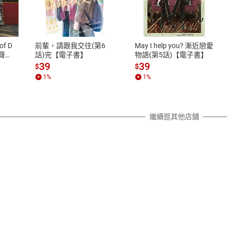
式
退換貨規範
、LINE PAY、AFTEE
本店是否提供消費者保護法七日猶
之權利，遽消費者保護法及通訊交
of D
前輩，請跟我交往(第6
May I help you? 漸近戀愛
除權合理例外情事適用準則，依商
有聲
話)完【電子書】
物語(第5話)【電子書】
質各有不同規定。詳細退換貨說明
39
39
$
$
照各商品說明。
1
%
1
%
詳細說明
繼續逛其他店舖