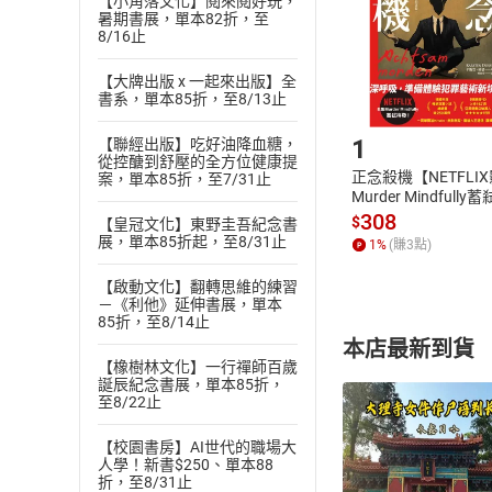
【小角落文化】閱來閱好玩，
暑期書展，單本82折，至
請注意，樂天
8/16止
購書後，
【大牌出版 x 一起來出版】全
書系，單本85折，至8/13止
Step1
1
【聯經出版】吃好油降血糖，
從控醣到舒壓的全方位健康提
正念殺機【NETFLI
案，單本85折，至7/31止
Murder Mindfully
發】【電子書】
308
$
【皇冠文化】東野圭吾紀念書
展，單本85折起，至8/31止
1
%
(賺
3
點)
【啟動文化】翻轉思維的練習
－《利他》延伸書展，單本
85折，至8/14止
本店最新到貨
【橡樹林文化】一行禪師百歲
誕辰紀念書展，單本85折，
至8/22止
【校園書房】AI世代的職場大
人學！新書$250、單本88
折，至8/31止