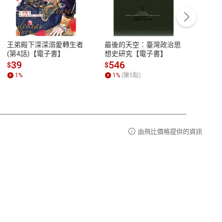
客服資訊
豫期
服務時間：週一到週五 10:00-12:00、
易解
13:00-17:00 (國定假日及例假日休息)
王弟殿下深深溺愛轉生者
最後的天空：臺灣政治思
鬼島
品性
客服電話：0080-1857077
(第4話)【電子書】
想史研究【電子書】
小事
請參
客服信箱：
聯絡店家
39
546
33
$
$
$
1
%
1
%
(賺
5
點)
1
%
由飛比價格提供的資訊