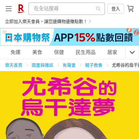
登入
立即加入樂天會員，讓您邊購物邊賺點數！
購物網分類
免運
美食
保健
民生用品
居家
3C
樂天首頁
圖書與雜誌
有聲書
親子教養
尤希谷的烏干
天天免運
美食蛋糕
養生保健
民生用品
居家生活
3C家電
運動休閒
親子玩具
女裝
男裝
化妝保養
情趣用品