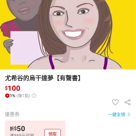
日本購物
電子/紙本書
HOT
尤希谷的烏干達夢【有聲書】
100
$
1%
(賺1點)
優惠券
一鍵全領
50
$
折
領取
滿555元可用