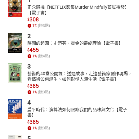
1
正念殺機【NETFLIX影集Murder Mindfully蓄弒待發】
【電子書】
308
$
1
%
(賺
3
點)
2
時間的起源：史蒂芬．霍金的最終理論【電子書】
455
$
1
%
(賺
4
點)
3
藝術的40堂公開課：透過故事，走進藝術家創作現場，
看藝術如何誕生、如何形塑人類生活【電子書】
385
$
1
%
(賺
3
點)
4
扁平時代：演算法如何限縮我們的品味與文化【電子
書】
385
$
1
%
(賺
3
點)
5