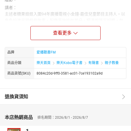
講者：
主述者糖果姐姐入圍94年廣播電視小金鐘-最佳兒童節目主持人。以
角色扮演呈現戲劇故事，配樂音效恰如其分，緊湊悅耳又好聽。每
集附「甜蜜叮嚀」，啟迪小朋友的生命智慧及教導生活習慣。糖果
查看更多
姐姐所說的故事，期望可以帶動所有陪伴孩子成長的大人和孩子一
起討論、分享、理解生命中的奧妙，建構生命的價值、意義和生活
方式。
品牌
愛播聽書FM
商品分類
樂天首頁
樂天Kobo電子書
有聲書
親子教養
商品貨號(SKU)
8084c20d-9ff0-3581-ac01-7ce193102a9d
退換貨須知
本店熱銷商品
排名期間：2026/8/1 - 2026/8/7