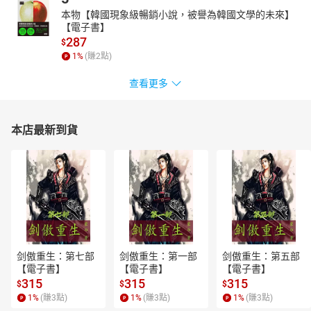
本物【韓國現象級暢銷小說，被譽為韓國文學的未來】
【電子書】
287
$
1
%
(賺
2
點)
查看更多
本店最新到貨
剑傲重生：第七部
剑傲重生：第一部
剑傲重生：第五部
【電子書】
【電子書】
【電子書】
315
315
315
$
$
$
1
%
(賺
3
點)
1
%
(賺
3
點)
1
%
(賺
3
點)