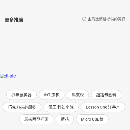
更多推薦
由飛比價格提供的資訊
抓老鼠神器
6x7 床包
馬來貘
鋁箔包飲料
巧克力夾心餅乾
倪匡 科幻小說
Lesson One 洋芋片
馬來西亞插頭
荷花
Micro USB線