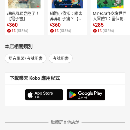
超級風暴登陸了！
細胞小偵探：誰害
Minecraft麥塊世界
【電子書】
菲菲肚子痛？【電
大冒險1：當個創世
子書】
神！【電子書】
360
360
285
$
$
$
1
%
(賺
3
點)
1
%
(賺
3
點)
1
%
(賺
2
點)
本店相關類別
語言學習/考試用書
考試用書
下載樂天 Kobo 應用程式
繼續逛其他店舖