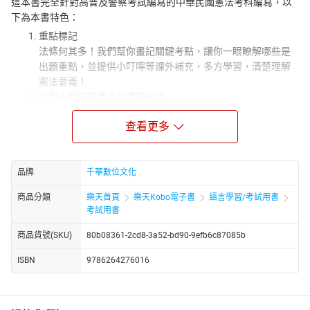
這本書完全針對高普及警察考試編寫的中華民國憲法考科編寫，以
下為本書特色：
重點標記
法條何其多！我們幫你畫記關鍵考點，讓你一眼瞭解哪些是
出題重點，並提供小叮嚀等課外補充，多方學習，清楚理解
憲法要義！
針對出題頻率標示各章頻出度
頻出度就是要讓你把時間花在刀口上，你可將時間投資在最
查看更多
有效率的地方，考前針對頻出度高的章節多加複習！
獨家法規QRCode
針對各法規設置QRCode提供掃描，立即連結至全國法規資料
庫檢視法規頁面，不怕錯過法規更新！
品牌
千華數位文化
逐條歸納式精選題庫
商品分類
樂天首頁
樂天Kobo電子書
語言學習/考試用書
逐條歸納式精選題庫，將憲法以及增修憲法條文依序排列，
考試用書
再從歷屆試題中精選該條文為題幹的題目作為題庫，逐條演
練，讓你建立完整概念！
商品貨號(SKU)
80b08361-2cd8-3a52-bd90-9efb6c87085b
5.全方位蒐集最新高普考及警察考試試題
ISBN
9786264276016
試題歸納整理並配合現行法規增修調整解答，舊題新解，強
調正確性、時效性、豐富性，歷年考題不僅涵蓋全部題庫，
且每一主題的變化題型一覽無遺！