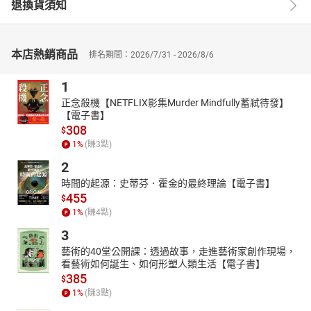
退換貨須知
本店熱銷商品
排名期間：2026/7/31 - 2026/8/6
1
正念殺機【NETFLIX影集Murder Mindfully蓄弒待發】
【電子書】
308
$
1
%
(賺
3
點)
2
時間的起源：史蒂芬．霍金的最終理論【電子書】
455
$
1
%
(賺
4
點)
3
藝術的40堂公開課：透過故事，走進藝術家創作現場，
看藝術如何誕生、如何形塑人類生活【電子書】
385
$
1
%
(賺
3
點)