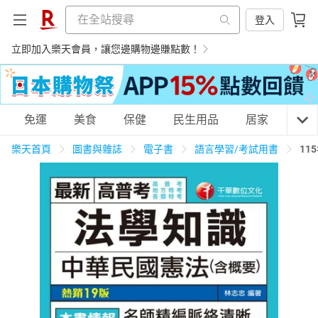
登入
立即加入樂天會員，讓您邊購物邊賺點數！
購物網分類
免運
美食
保健
民生用品
居家
3C
樂天首頁
圖書與雜誌
電子書
語言學習/考試用書
11
天天免運
美食蛋糕
養生保健
民生用品
居家生活
3C家電
運動休閒
親子玩具
女裝
男裝
化妝保養
情趣用品