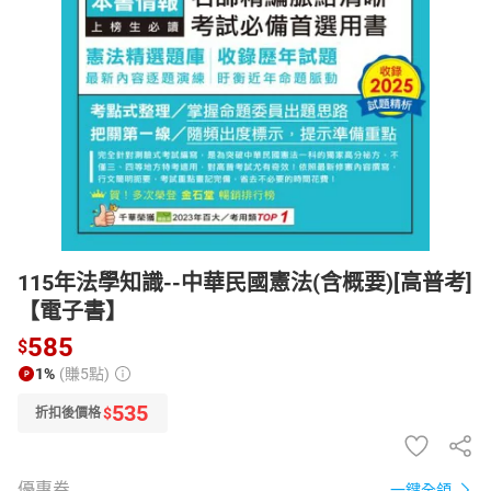
日本購物
電子/紙本書
HOT
115年法學知識--中華民國憲法(含概要)[高普考]
【電子書】
585
$
1%
(賺5點)
535
$
折扣後價格
優惠券
一鍵全領