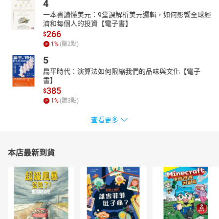
4
一本書讀懂美元：9堂課解析美元邏輯，如何影響全球經
濟和每個人的投資【電子書】
266
$
1
%
(賺
2
點)
5
扁平時代：演算法如何限縮我們的品味與文化【電子
書】
385
$
1
%
(賺
3
點)
查看更多
本店最新到貨