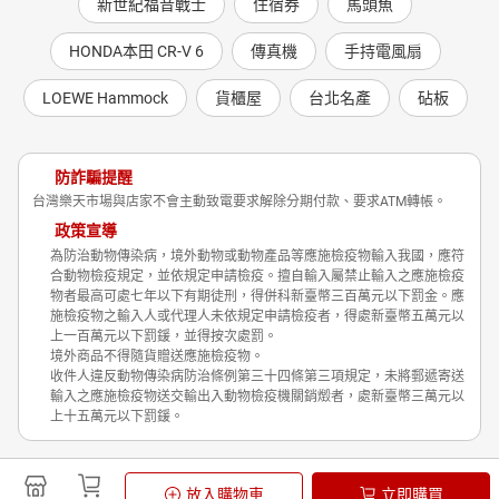
新世紀福音戰士
住宿券
馬頭魚
HONDA本田 CR-V 6
傳真機
手持電風扇
LOEWE Hammock
貨櫃屋
台北名產
砧板
防詐騙提醒
台灣樂天市場與店家不會主動致電要求解除分期付款、要求ATM轉帳。
政策宣導
為防治動物傳染病，境外動物或動物產品等應施檢疫物輸入我國，應符
合動物檢疫規定，並依規定申請檢疫。擅自輸入屬禁止輸入之應施檢疫
物者最高可處七年以下有期徒刑，得併科新臺幣三百萬元以下罰金。應
施檢疫物之輸入人或代理人未依規定申請檢疫者，得處新臺幣五萬元以
上一百萬元以下罰鍰，並得按次處罰。
境外商品不得隨貨贈送應施檢疫物。
收件人違反動物傳染病防治條例第三十四條第三項規定，未將郵遞寄送
輸入之應施檢疫物送交輸出入動物檢疫機關銷燬者，處新臺幣三萬元以
上十五萬元以下罰鍰。
Shopping is Entertainment!
放入購物車
立即購買