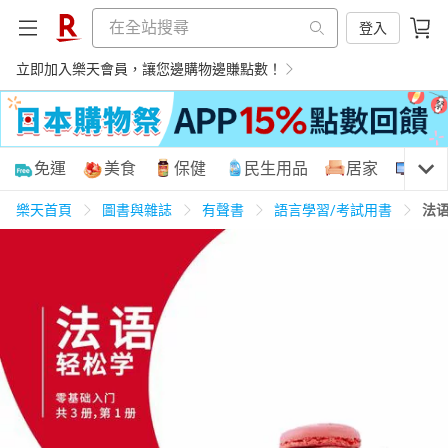
登入
立即加入樂天會員，讓您邊購物邊賺點數！
購物網分類
免運
美食
保健
民生用品
居家
3C
樂天首頁
圖書與雜誌
有聲書
語言學習/考試用書
法语
天天免運
美食蛋糕
養生保健
民生用品
居家生活
3C家電
運動休閒
親子玩具
女裝
男裝
化妝保養
情趣用品