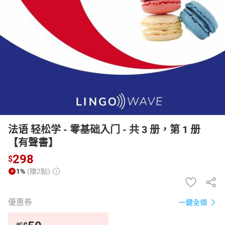
日本購物
電子/紙本書
HOT
法语 轻松学 - 零基础入门 - 共 3 册，第 1 册
【有聲書】
298
$
1%
(賺2點)
優惠券
一鍵全領