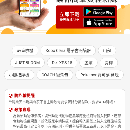
uv直噴機
Kobo Clara 電子書閱讀器
山蘇
JUST BLOOM
Dell XPS 15
籃球
青梅
小腿按摩機
COACH 後背包
Pokemon寶可夢 盒玩
防詐騙提醒
台灣樂天市場與店家不會主動致電要求解除分期付款、要求ATM轉帳。
政策宣導
為防治動物傳染病，境外動物或動物產品等應施檢疫物輸入我國，應符
合動物檢疫規定，並依規定申請檢疫。擅自輸入屬禁止輸入之應施檢疫
物者最高可處七年以下有期徒刑，得併科新臺幣三百萬元以下罰金。應