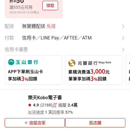
50
$
折
領取
滿555元可用
2026/08/09 15:59
截止
配送
無實體配送
免運
付款
信用卡／LINE Pay／AFTEE／ATM
信用卡優惠
樂天Kobo電子書
4.9
(2188)
追蹤
2.4萬
出貨速度
1 天
回應率
57%
追蹤店家
逛店舖