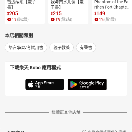
钱边续琐【電子
我与南水北调【電
Phantom of the Ea
書】
子書】
rthen Fort Chapter
 4【有聲書】
205
215
149
$
$
$
1
%
(賺
2
點)
1
%
(賺
2
點)
1
%
(賺
1
點)
本店相關類別
語言學習/考試用書
親子教養
有聲書
下載樂天 Kobo 應用程式
繼續逛其他店舖
由飛比價格提供的資訊