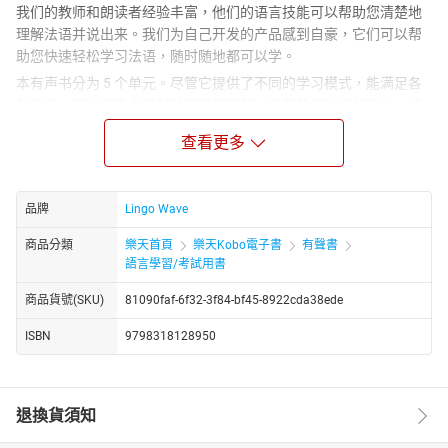
我们的教师和朗读者经验丰富，他们的语言技能可以帮助您清楚地
理解法语并说出来。我们为自己开发的产品感到自豪，它们可以帮
助您快速轻松学习法语，随时随地都可以学。
本有声书分为 5 个单元。尽管它提供了不同的学习模式，能满足各
种需求，但本书重点是帮助您提高理解、说和熟记法语的能力。试
听部分可以让您了解本书的教学模式。
查看更多
在第 1 单元，您将听到朗读者将法语分解成一个个音节，清晰缓慢
地重复朗读。在说每个句子之前，您会听到这句话的译文，这样一
来便可以随时理解要说的句子是什么意思。
品牌
Lingo Wave
第 2 单元专门加深听力技能，可以提高您与母语人士对话交流的能
商品分類
樂天首頁
樂天Kobo電子書
有聲書
力。本章要求仔细倾听法语的细微特点。
語言學習/考試用書
到第 3 单元，您会发现自己在说和理解方面的能力都有了进步。听
到译文后，您会听到朗读者以正常语速重复这个句子两次。在学习
商品貨號(SKU)
81090faf-6f32-3f84-bf45-8922cda38ede
运用正常语速的法语的过程中，第 3、4 单元会帮助您熟记新的词汇
ISBN
9798318128950
和完整句子。
在第 5 单元中，可以自测一下您掌握了多少。如果还有难点，我们
建议您根据需要，重听第 1、2、3 或 4 单元的听、说或熟记部分。
退換貨須知
我们开发的有声书，无需电子书便可以学习。这为您提供随时都能
提高法语技能的机会，无论是在忙活还是在等待时。