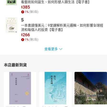
看藝術如何誕生、如何形塑人類生活【電子書】
385
$
1
%
(賺
3
點)
5
一本書讀懂美元：9堂課解析美元邏輯，如何影響全球經
濟和每個人的投資【電子書】
266
$
1
%
(賺
2
點)
查看更多
本店最新到貨