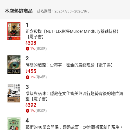
有声书有序编排了许多小单元，方便教师在课堂上或任何时间紧迫
本店熱銷商品
的学习环境中使用。
排名期間：2026/7/30 - 2026/8/5
本书涵盖的主题：
1
- 欢迎
正念殺機【NETFLIX影集Murder Mindfully蓄弒待發】
- 问个人资料
【電子書】
- 问关于人或事
308
$
1
%
(賺
3
點)
- 谈论食物
2
- 谈论现在的时间和日期
時間的起源：史蒂芬．霍金的最終理論【電子書】
- 谈论事物位置
455
$
- 事物形容
1
%
(賺
4
點)
- 不喜欢
3
- 谈论能力
階級與品味：隱藏在文化審美與流行趨勢背後的地位渴
- 谈论外表
望【電子書】
- 谈论个性
392
$
1
%
(賺
3
點)
- 谈论天气
4
- 谈论房子 (房间和家具)
藝術的40堂公開課：透過故事，走進藝術家創作現場，