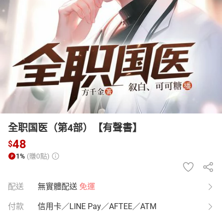
日本購物
電子/紙本書
HOT
全职国医（第4部）【有聲書】
48
$
1%
(賺0點)
配送
無實體配送
免運
付款
信用卡／LINE Pay／AFTEE／ATM