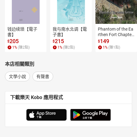
钱边续琐【電子
我与南水北调【電
Phantom of the Ea
書】
子書】
rthen Fort Chapter
 4【有聲書】
205
215
149
$
$
$
1
%
(賺
2
點)
1
%
(賺
2
點)
1
%
(賺
1
點)
本店相關類別
文學小說
有聲書
下載樂天 Kobo 應用程式