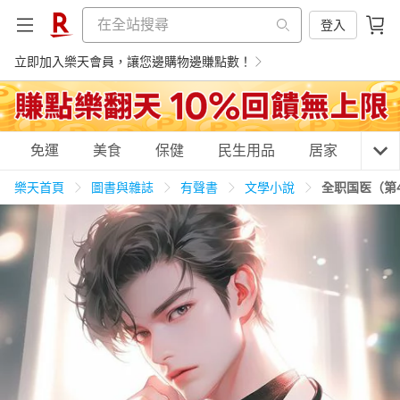
登入
立即加入樂天會員，讓您邊購物邊賺點數！
購物網分類
免運
美食
保健
民生用品
居家
3C
樂天首頁
圖書與雜誌
有聲書
文學小說
全职国医（第
天天免運
美食蛋糕
養生保健
民生用品
居家生活
3C家電
運動休閒
親子玩具
女裝
男裝
化妝保養
情趣用品