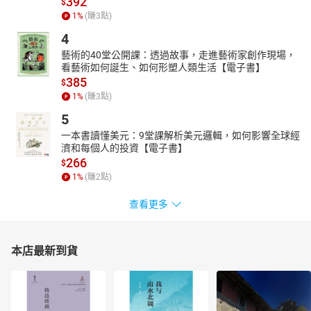
392
$
1
%
(賺
3
點)
4
藝術的40堂公開課：透過故事，走進藝術家創作現場，
看藝術如何誕生、如何形塑人類生活【電子書】
385
$
1
%
(賺
3
點)
5
一本書讀懂美元：9堂課解析美元邏輯，如何影響全球經
濟和每個人的投資【電子書】
266
$
1
%
(賺
2
點)
查看更多
本店最新到貨