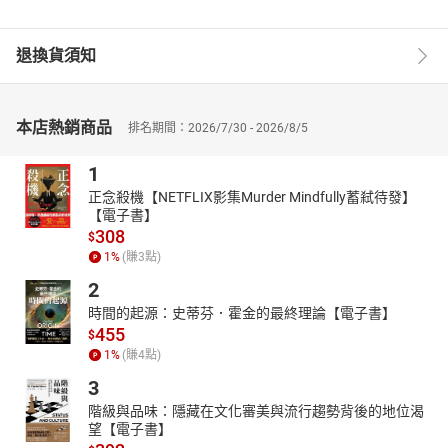
退換貨須知
本店熱銷商品
排名期間：2026/7/30 - 2026/8/5
1
正念殺機【NETFLIX影集Murder Mindfully蓄弒待發】
【電子書】
308
$
1
%
(賺
3
點)
2
時間的起源：史蒂芬．霍金的最終理論【電子書】
455
$
1
%
(賺
4
點)
3
階級與品味：隱藏在文化審美與流行趨勢背後的地位渴
望【電子書】