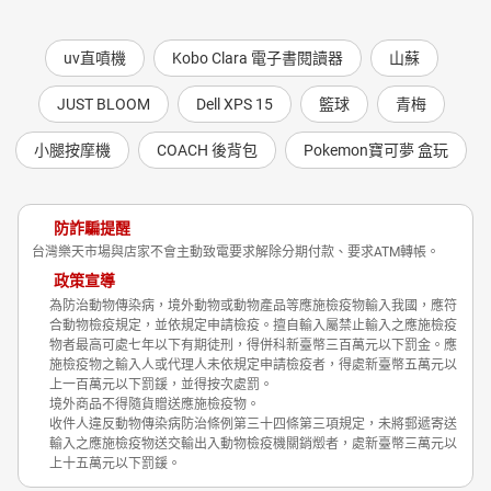
uv直噴機
Kobo Clara 電子書閱讀器
山蘇
JUST BLOOM
Dell XPS 15
籃球
青梅
小腿按摩機
COACH 後背包
Pokemon寶可夢 盒玩
防詐騙提醒
台灣樂天市場與店家不會主動致電要求解除分期付款、要求ATM轉帳。
政策宣導
為防治動物傳染病，境外動物或動物產品等應施檢疫物輸入我國，應符
合動物檢疫規定，並依規定申請檢疫。擅自輸入屬禁止輸入之應施檢疫
物者最高可處七年以下有期徒刑，得併科新臺幣三百萬元以下罰金。應
施檢疫物之輸入人或代理人未依規定申請檢疫者，得處新臺幣五萬元以
上一百萬元以下罰鍰，並得按次處罰。
境外商品不得隨貨贈送應施檢疫物。
收件人違反動物傳染病防治條例第三十四條第三項規定，未將郵遞寄送
輸入之應施檢疫物送交輸出入動物檢疫機關銷燬者，處新臺幣三萬元以
上十五萬元以下罰鍰。