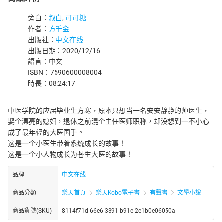
旁白：
叙白
,
可可糖
作者：
方千金
出版社：
中文在线
出版日期：2020/12/16
語言：中文
ISBN：7590600008004
時長：08:24:17
中医学院的应届毕业生方寒，原本只想当一名安安静静的帅医生，
娶个漂亮的媳妇，退休之前混个主任医师职称，却没想到一不小心
成了最年轻的大医国手。
这是一个小医生带着系统成长的故事！
这是一个小人物成长为苍生大医的故事！
品牌
中文在线
商品分類
樂天首頁
樂天Kobo電子書
有聲書
文學小說
商品貨號(SKU)
8114f71d-66e6-3391-b91e-2e1b0e06050a