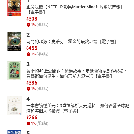
1
正念殺機【NETFLIX影集Murder Mindfully蓄弒待發】
【電子書】
308
$
1
%
(賺
3
點)
2
時間的起源：史蒂芬．霍金的最終理論【電子書】
455
$
1
%
(賺
4
點)
3
藝術的40堂公開課：透過故事，走進藝術家創作現場，
看藝術如何誕生、如何形塑人類生活【電子書】
385
$
1
%
(賺
3
點)
4
一本書讀懂美元：9堂課解析美元邏輯，如何影響全球經
濟和每個人的投資【電子書】
266
$
1
%
(賺
2
點)
5