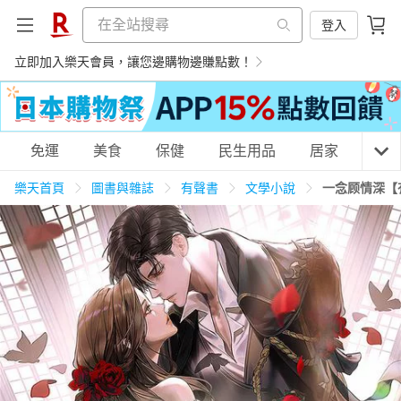
登入
立即加入樂天會員，讓您邊購物邊賺點數！
購物網分類
免運
美食
保健
民生用品
居家
3C
樂天首頁
圖書與雜誌
有聲書
文學小說
一念顾情深【
天天免運
美食蛋糕
養生保健
民生用品
居家生活
3C家電
運動休閒
親子玩具
女裝
男裝
化妝保養
情趣用品