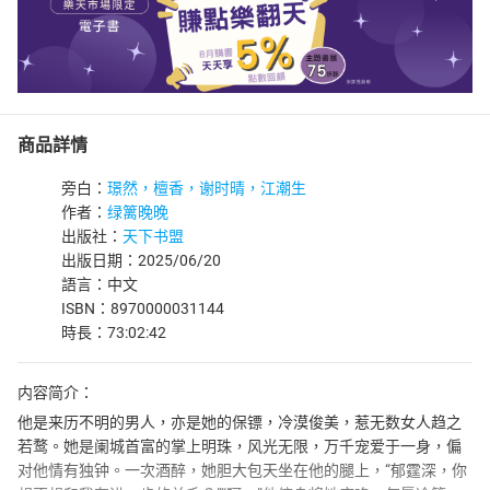
商品詳情
旁白：
璟然，檀香，谢时晴，江潮生
作者：
绿篱晚晚
出版社：
天下书盟
出版日期：2025/06/20
語言：中文
ISBN：8970000031144
時長：73:02:42
内容简介：
他是来历不明的男人，亦是她的保镖，冷漠俊美，惹无数女人趋之
若鹜。她是阑城首富的掌上明珠，风光无限，万千宠爱于一身，偏
对他情有独钟。一次酒醉，她胆大包天坐在他的腿上，“郁霆深，你