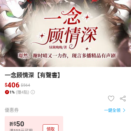
日本購物
電子/紙本書
HOT
一念顾情深【有聲書】
406
$
$
564
1%
(賺4點)
優惠券
一鍵全領
50
$
折
領取
滿555元可用