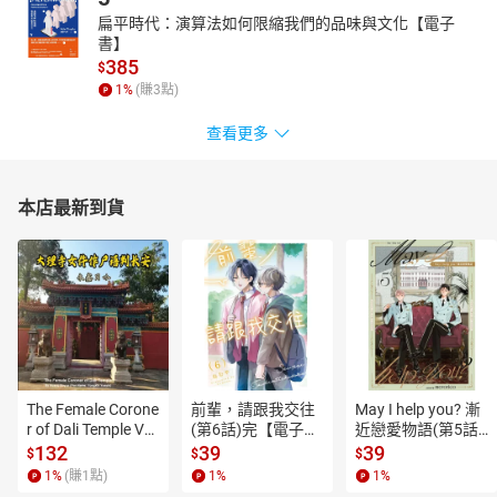
扁平時代：演算法如何限縮我們的品味與文化【電子
書】
385
$
1
%
(賺
3
點)
查看更多
本店最新到貨
The Female Corone
前輩，請跟我交往
May I help you? 漸
r of Dali Temple Vo
(第6話)完【電子
近戀愛物語(第5話)
l.6【有聲書】
書】
【電子書】
132
39
39
$
$
$
1
%
(賺
1
點)
1
%
1
%