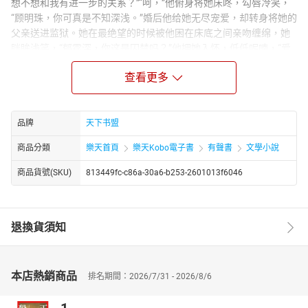
想不想和我有进一步的关系？”“呵，”他俯身将她床咚，勾唇冷笑，
“顾明珠，你可真是不知深浅。”婚后他给她无尽宠爱，却转身将她的
父亲送进监狱。她在最绝望的时候被他困在床底之间亲吻缠绵，她
眯眸浅笑，“郁霆深，你这是囚禁吗？”他拥她入怀，低低呢喃，“爱
你……”…………多年后，异国的街头。小萌娃看着自己面前高大挺拔的
查看更多
男人，拉扯了一下女人的衣服，小奶音嗡嗡的，“妈咪，他是谁？”郁
霆深看着面前和自己如出一辙小男孩，薄唇紧抿，眼中的情绪尽是
压抑。顾明珠拉着儿子转身就要走，却被男人轻轻扣住手腕。“明
珠……”“我很想你。”
品牌
天下书盟
商品分類
樂天首頁
樂天Kobo電子書
有聲書
文學小說
商品貨號(SKU)
813449fc-c86a-30a6-b253-2601013f6046
退換貨須知
本店熱銷商品
排名期間：2026/7/31 - 2026/8/6