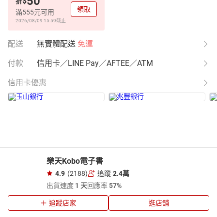
50
$
折
領取
滿555元可用
2026/08/09 15:59
截止
配送
無實體配送
免運
付款
信用卡／LINE Pay／AFTEE／ATM
信用卡優惠
樂天Kobo電子書
4.9
(2188)
追蹤
2.4萬
出貨速度
1 天
回應率
57%
追蹤店家
逛店舖