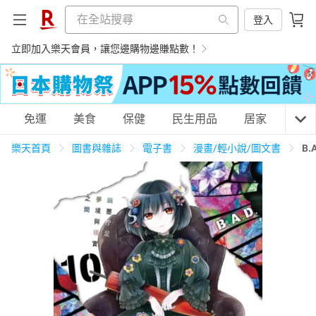
登入
立即加入樂天會員，讓您邊購物邊賺點數！
購物網分類
免運
美食
保健
民生用品
居家
3C
樂天首頁
圖書與雜誌
電子書
漫畫/輕小說/圖文書
B
天天免運
美食蛋糕
養生保健
民生用品
居家生活
3C家電
運動休閒
親子玩具
女裝
男裝
化妝保養
情趣用品