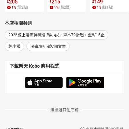
 4【有聲書】
205
215
149
$
$
$
1
%
(賺
2
點)
1
%
(賺
2
點)
1
%
(賺
1
點)
本店相關類別
2026線上漫畫博覽會-輕小說，單本79折起，至8/15止
輕小說
漫畫/輕小說/圖文書
下載樂天 Kobo 應用程式
繼續逛其他店舖
由飛比價格提供的資訊