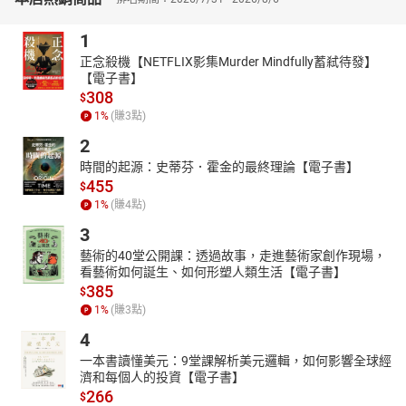
1
正念殺機【NETFLIX影集Murder Mindfully蓄弒待發】
【電子書】
308
$
1
%
(賺
3
點)
2
時間的起源：史蒂芬．霍金的最終理論【電子書】
455
$
1
%
(賺
4
點)
3
藝術的40堂公開課：透過故事，走進藝術家創作現場，
看藝術如何誕生、如何形塑人類生活【電子書】
385
$
1
%
(賺
3
點)
4
一本書讀懂美元：9堂課解析美元邏輯，如何影響全球經
濟和每個人的投資【電子書】
266
$