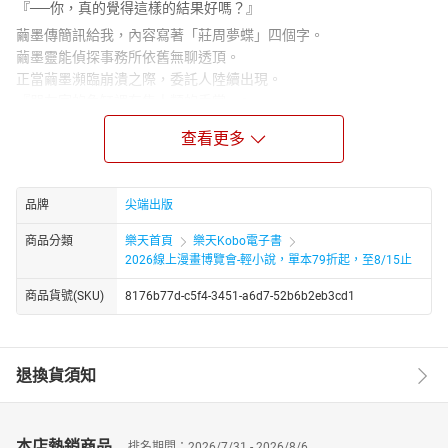
『──你，真的覺得這樣的結果好嗎？』
繭墨傳簡訊給我，內容寫著「莊周夢蝶」四個字。
繭墨靈能偵探事務所依舊無聊透頂。
正當繭墨瀕臨崩潰之際，委託人陸續出現。
『朋友家的魚缸裡有隻人類的手掌。』
『整晚聽見挖土聲無法入眠。』
查看更多
繭墨接下稍嫌無趣的委託，我也為了解決事件而到處奔走。
這應該是再尋常不過的日常生活，然而──
殘酷而悲傷、醜陋又絕美的異色奇幻物語。
品牌
尖端出版
繭墨阿座化命運的最終篇章，正式揭開序幕！
商品分類
樂天首頁
樂天Kobo電子書
2026線上漫畫博覽會-輕小說，單本79折起，至8/15止
商品貨號(SKU)
8176b77d-c5f4-3451-a6d7-52b6b2eb3cd1
退換貨須知
本店熱銷商品
排名期間：2026/7/31 - 2026/8/6