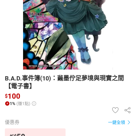
日本購物
電子/紙本書
HOT
B.A.D.事件簿(10)：繭墨佇足夢境與現實之間
【電子書】
100
$
1%
(賺1點)
優惠券
一鍵全領