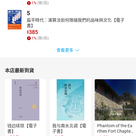
1
%
(賺
2
點)
5
扁平時代：演算法如何限縮我們的品味與文化【電子
書】
385
$
1
%
(賺
3
點)
查看更多
本店最新到貨
钱边续琐【電子
我与南水北调【電
Phantom of the Ea
書】
子書】
rthen Fort Chapter