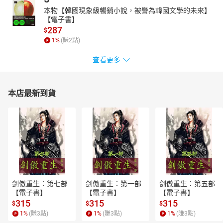
本物【韓國現象級暢銷小說，被譽為韓國文學的未來】
【電子書】
287
$
1
%
(賺
2
點)
查看更多
本店最新到貨
剑傲重生：第七部
剑傲重生：第一部
剑傲重生：第五部
【電子書】
【電子書】
【電子書】
315
315
315
$
$
$
1
%
(賺
3
點)
1
%
(賺
3
點)
1
%
(賺
3
點)