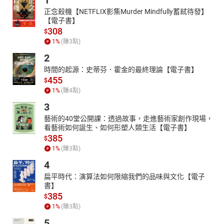
1
正念殺機【NETFLIX影集Murder Mindfully蓄弒待發】
【電子書】
308
$
1
%
(賺
3
點)
2
時間的起源：史蒂芬．霍金的最終理論【電子書】
455
$
1
%
(賺
4
點)
3
藝術的40堂公開課：透過故事，走進藝術家創作現場，
看藝術如何誕生、如何形塑人類生活【電子書】
385
$
1
%
(賺
3
點)
4
扁平時代：演算法如何限縮我們的品味與文化【電子
書】
385
$
1
%
(賺
3
點)
5