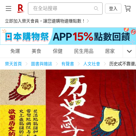
登入
立即加入樂天會員，讓您邊購物邊賺點數！
購物網分類
免運
美食
保健
民生用品
居家
3C
樂天首頁
圖書與雜誌
有聲書
人文社會
历史忒不靠谱
天天免運
美食蛋糕
養生保健
民生用品
居家生活
3C家電
運動休閒
親子玩具
女裝
男裝
化妝保養
情趣用品