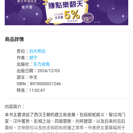
商品詳情
旁白：
刘大明白
作者：
胡宁
出版社：
东方视角
出版日期：2024/12/03
語言：中文
ISBN：8970000027246
時長：11:02:47
内容简介：
本书主要讲述了西汉王朝的建立和发展，包括斩蛇起义、智过鸿门
宴、汉中蓄势、彭城之战、四面楚歌、刘邦建国，以及后来的吕后
纂权、文帝即位以及抗击匈奴和削藩之策等。作者把主要篇幅用于