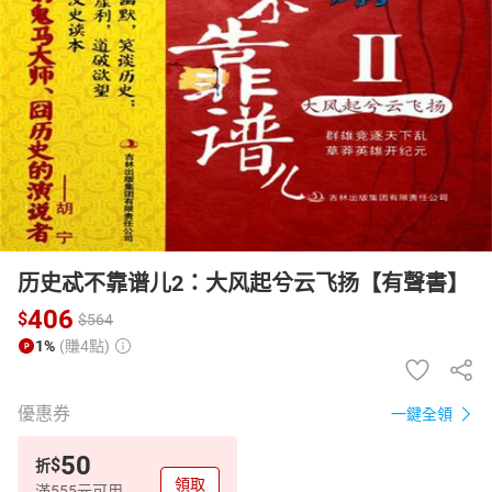
日本購物
電子/紙本書
HOT
历史忒不靠谱儿2：大风起兮云飞扬【有聲書】
406
$
$
564
1%
(賺4點)
優惠券
一鍵全領
50
$
折
領取
滿555元可用