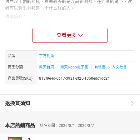
对西汉王朝的描述，着墨较多的是汉高祖刘邦，在作者的笔下，读
者可以看出刘邦是一个什么样的人。
作者简介：
胡宁，重庆市北碚区人，出身史学世家，是人文历史的批判者、欲
望历史的开创者。他曾任重庆川仪总厂有限公司现货供应处经理，
查看更多
香港第一传媒集团内地期刊《尚品》杂志主编，现为自由撰稿人及
职业作家、重庆市作家协会会员。胡宁的作品以历史为主题，兼具
学术性和通俗性，深受读者喜爱。他的代表作包括《玩火者》、
品牌
东方视角
《地核钥匙》、《历史忒不靠谱儿》系列等。
商品分類
樂天首頁
樂天Kobo電子書
有聲書
人文社會
商品貨號(SKU)
818f9e4d-6b17-3921-8f25-10b0edc1dc2f
退換貨須知
本店熱銷商品
排名期間：2026/8/1 - 2026/8/7