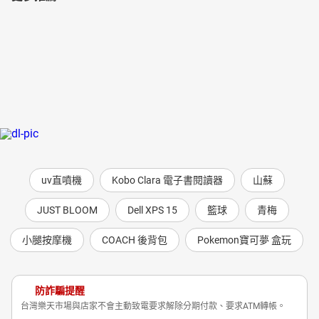
uv直噴機
Kobo Clara 電子書閱讀器
山蘇
JUST BLOOM
Dell XPS 15
籃球
青梅
小腿按摩機
COACH 後背包
Pokemon寶可夢 盒玩
防詐騙提醒
台灣樂天市場與店家不會主動致電要求解除分期付款、要求ATM轉帳。