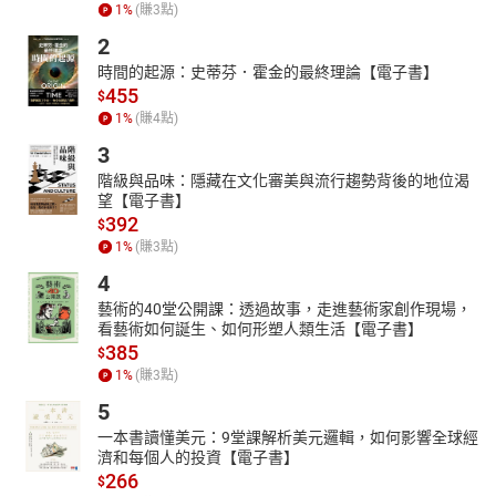
1
%
(賺
3
點)
2
時間的起源：史蒂芬．霍金的最終理論【電子書】
455
$
1
%
(賺
4
點)
3
階級與品味：隱藏在文化審美與流行趨勢背後的地位渴
望【電子書】
392
$
1
%
(賺
3
點)
4
藝術的40堂公開課：透過故事，走進藝術家創作現場，
看藝術如何誕生、如何形塑人類生活【電子書】
385
$
1
%
(賺
3
點)
5
一本書讀懂美元：9堂課解析美元邏輯，如何影響全球經
濟和每個人的投資【電子書】
266
$