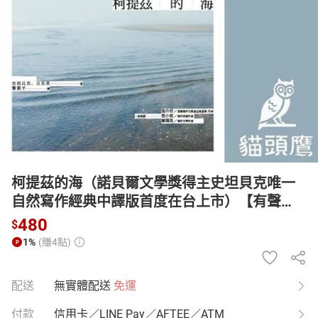
日本購物
電子/紙本書
HOT
柯提茲的海（諾貝爾文學獎得主史坦貝克唯一
自然寫作經典中譯版首度在台上市）【有聲
書】
480
$
1%
(賺4點)
配送
無實體配送
免運
付款
信用卡／LINE Pay／AFTEE／ATM