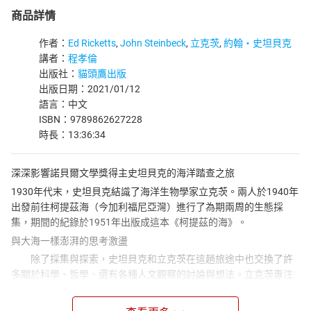
商品詳情
作者：
Ed Ricketts
,
John Steinbeck
,
立克茨
,
約翰‧史坦貝克
講者：
程孝倫
出版社：
貓頭鷹出版
出版日期：2021/01/12
語言：中文
ISBN：9789862627228
時長：13:36:34
深深影響諾貝爾文學獎得主史坦貝克的海洋踏查之旅
1930年代末，史坦貝克結識了海洋生物學家立克茨。兩人於1940年
出發前往柯提茲海（今加利福尼亞灣）進行了為期兩周的生態採
集，期間的紀錄於1951年出版成這本《柯提茲的海》。
與大海一樣澎湃的思考激盪
除了採集與探索，史坦貝克和立克茨在這趟旅途中也交換了許
多關於科學、哲學、還有各種人文觀察的討論與想法。立克茨專注
於海岸潮間帶的生態系，這個海河交界的棲息地鹽度大幅變化，在
海水漲退下對生物來說是個嚴峻的挑戰，卻因為豐富的營養而成為