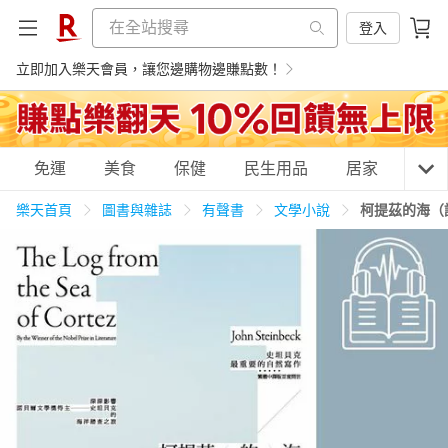
登入
立即加入樂天會員，讓您邊購物邊賺點數！
購物網分類
免運
美食
保健
民生用品
居家
3C
樂天首頁
圖書與雜誌
有聲書
文學小說
柯提茲的海（
天天免運
美食蛋糕
養生保健
民生用品
居家生活
3C家電
運動休閒
親子玩具
女裝
男裝
化妝保養
情趣用品