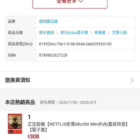
查看更多
各類生物兵家必爭之地。對於史坦貝克與立克茨來說，這個生物的
修羅場充滿了對人類歷史、政治、倫理道德與社會的隱喻。本書結
合小說家與科學家的觀點，帶領讀者一一走過這些探索與思考的旅
品牌
貓頭鷹出版
程。
商品分類
樂天首頁
樂天Kobo電子書
有聲書
文學小說
不曾讀過的史坦貝克
史坦貝克後期重要的作品皆深受自然主義風格的影響，而這次
商品貨號(SKU)
819026cc-76b1-310b-964e-2eb629520150
探索與交流加上對自然的觀察與思索更形塑了他後半生的寫作與思
考。立克茨作為史坦貝克這段時間的精神導師，也成為史坦貝克多
ISBN
9789862627228
部小說作品中的角色原型。《柯提茲的海》作為這次旅程的紀錄，
讓讀者更加了解史坦貝克寫作巔峰時期的思想啟蒙與靈感來源。
退換貨須知
本店熱銷商品
排名期間：2026/7/30 - 2026/8/5
1
正念殺機【NETFLIX影集Murder Mindfully蓄弒待發】
【電子書】
308
$