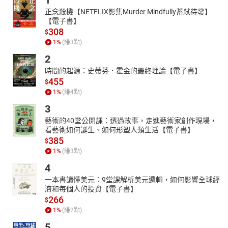
1
丹寧一直都是衣櫃裡必備、流行不敗的經典單品，但要如何將丹寧
正念殺機【NETFLIX影集Murder Mindfully蓄弒待發】
【電子書】
褲穿出最完美的顯瘦腿型呢？這次嚴選6種褲型、3種刷色來將挑
308
$
選、搭配技巧一次傳授給女孩！同場更加映今年時尚主流－丹寧外
1
%
(賺
3
點)
套的時髦搭配穿法，千萬別錯過喔！
2
通透潤澤的水光妝容成就令人無法拒絕的女性魅力****♥
時間的起源：史蒂芬．霍金的最終理論【電子書】
具通透水潤感的迷人女子、是今夏絕對要追求的完美妝感****♡
455
$
“水光感”天然美人LOOK
1
%
(賺
4
點)
迎接夏季的到來，換上輕盈的服飾當然也要跟著擺脫沉重的妝容！
3
今年絕對不能不知道的水光LOOK，為整體造型帶來清涼與水潤感，
藝術的40堂公開課：透過故事，走進藝術家創作現場，
色彩鮮豔的眼妝，運用小技巧創造通透的女人味，同時還要教妳搭
看藝術如何誕生、如何形塑人類生活【電子書】
配水光妝容的頭髮造型唷～
385
$
1
%
(賺
3
點)
4
一本書讀懂美元：9堂課解析美元邏輯，如何影響全球經
濟和每個人的投資【電子書】
266
$
1
%
(賺
2
點)
5