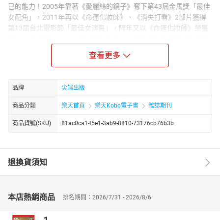
己的能力！2005年靠著《愛麗絲的鏡子》奪下第43屆金馬獎「最佳
女配角」，2011年再以《命運化妝師》、《消失打看》2部片獲得
第13屆台北電影節「最佳女演員」，隔年又以《命運化妝師》榮獲
第10屆義大利亞洲影展「最佳女主角」，從飾演女高中生、遺體化
妝師、到飾演《屍憶》中的女鬼，最近又再度與李國毅合作演出
查看更多
《1006的房客》，飾演零戀愛經驗的熱血菜鳥記者！不甘於被外表
定型的她，每一次出手，都有令人驚豔的演出！
2018
初夏HIT
『必買神品８選』
品牌
尖端出版
時序正式進入炎炎的夏日，女孩準備好為自己的衣櫥換季了嗎？這
商品分類
樂天首頁
樂天Kobo電子書
雜誌期刊
次Choc整理了初夏HIT『必買神品８選』，讓女孩們掌握住本季流
行趨勢，搶先時髦美出新高度！
商品貨號(SKU)
81ac0ca1-f5e1-3ab9-8810-73176cb76b3b
彩妝手術室！大眼、膨頰、挺鼻、尖下巴☆美顏升級不求人
不需動刀！４大理想顏值Get
必學「微整美顏術」全面開課
退換貨須知
好想要擁有立體精緻的五官，但又害怕侵入性治療……想要擁有大
眼、蘋果肌、挺鼻與尖下巴，醫美不是唯一的選擇途徑，運用簡單
的上妝技巧，就能大大改變視覺效果，讓妳輕鬆擁有混血立體顏。
本店熱銷商品
排名期間：2026/7/31 - 2026/8/6
**本季最Hit****丹寧褲、單寧外套「顯瘦搭配&**
挑選法則」大藏私
大公開！