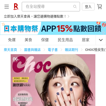
登入
立即加入樂天會員，讓您邊購物邊賺點數！
購物網分類
免運
美食
保健
民生用品
居家
3C
樂天首頁
圖書與雜誌
電子書
雜誌期刊
CHOC恰女生(
天天免運
美食蛋糕
養生保健
民生用品
居家生活
3C家電
運動休閒
親子玩具
女裝
男裝
化妝保養
情趣用品