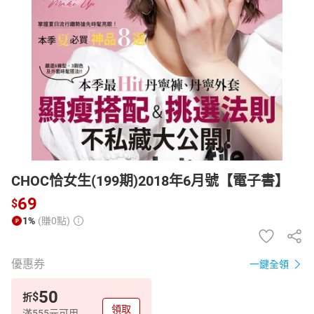
日本購物
電子/紙本書
HOT
CHOC恰女生(199期)2018年6月號【電子書】
69
$
1%
(賺0點)
優惠券
一鍵全領
50
$
折
領取
滿555元可用