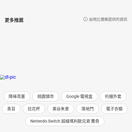
更多推薦
由飛比價格提供的資訊
降噪耳塞
桃園憐奈
Google 電視盒
绗縫外套
青苔
拉花杯
美谷朱里
落地門
電子衣櫥
Nintendo Switch 超級瑪利歐兄弟 驚奇