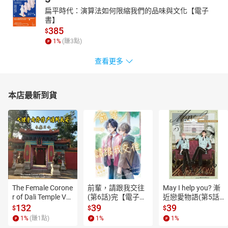
扁平時代：演算法如何限縮我們的品味與文化【電子
書】
385
$
1
%
(賺
3
點)
查看更多
本店最新到貨
The Female Corone
前輩，請跟我交往
May I help you? 漸
r of Dali Temple Vo
(第6話)完【電子
近戀愛物語(第5話)
l.6【有聲書】
書】
【電子書】
132
39
39
$
$
$
1
%
(賺
1
點)
1
%
1
%