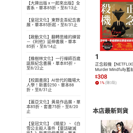
挑選
商
【大牌出版 x 一起來出版】全
書系，單本85折，至8/13止
退貨方式：您
Choose
貨」，本店鋪
【皇冠文化】東野圭吾紀念書
請注意，樂天
展，單本85折起，至8/31止
購書後，
【啟動文化】翻轉思維的練習
－《利他》延伸書展，單本
Step1
85折，至8/14止
1
【橡樹林文化】一行禪師百歲
誕辰紀念書展，單本85折，
正念殺機【NETFLI
至8/22止
Murder Mindfully
發】【電子書】
308
$
【校園書房】AI世代的職場大
1
%
(賺
3
點)
人學！新書$250、單本88
折，至8/31止
【蓋亞文化】黃易作品展，單
本85折、套書75折，至8/20
本店最新到貨
止
【皇冠文化】《曉星》、《白
雪公主殺人事件【童話破滅