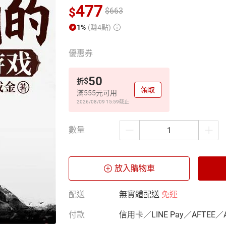
477
$
$
663
1%
(賺4點)
優惠券
50
$
折
領取
滿555元可用
2026/08/09 15:59
截止
數量
放入購物車
配送
無實體配送
免運
付款
信用卡／LINE Pay／AFTEE／