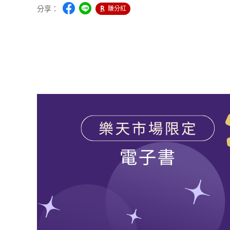
分享：
賺分紅