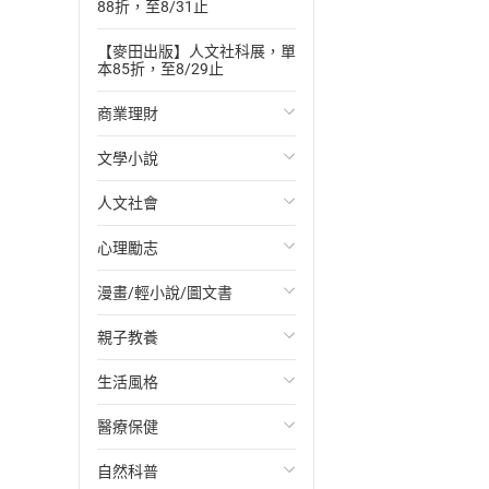
88折，至8/31止
【麥田出版】人文社科展，單
本85折，至8/29止
商業理財
文學小說
投資理財
人文社會
經濟/趨勢
歐美文學
心理勵志
財務/金融
日本文學
國際關係
漫畫/輕小說/圖文書
管理/領導
韓國文學
政治
心靈成長/情緒
親子教養
職場工作術
華文文學
社會科學
人際關係
輕小說
生活風格
成功法
經典文學
台灣/中國歷史
兩性關係
奇幻/科幻
教育現場
醫療保健
行銷/廣告
成長/家庭生活小說
日/韓歷史
心理學
愛情故事
兒童文學/故事
飲食/食譜
自然科普
傳記
懸疑/推理小說
其他歷史/史學
職場/社會寫實
兒童科普/學習
健身/美顏
健康/養生