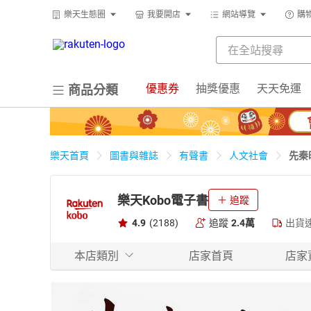
樂天生態圈
我要開店
網站導覽
購
優惠券
抽獎優惠
天天免運
商品分類
先秦
樂天首頁
圖書與雜誌
有聲書
人文社會
樂天Kobo電子書
追蹤
4.9
(2188)
追蹤
2.4萬
出貨
本店類別
店家首頁
店家