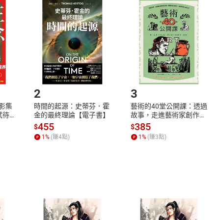
品
放入
購物車
登入
帳號
欲取消訂單或辦理退貨時，請登入樂天市場，並於「我的訂單」
Shopping cart
Login
將依您的申請進行審核，待審核通過後將為您辦理退款事宜。
市場須以整筆訂單為單位進行取消/退貨，恕無法以單支商品取消
如何開始使用？
.選擇閱讀載具
Step2.
2
3
X影集
時間的起源：史蒂芬．霍
藝術的40堂公開課：透過
蓄弒待
金的最終理論【電子書】
故事，走進藝術家創作現
場，看藝術如何誕生、如
455
385
$
$
何形塑人類生活【電子
1
%
(賺
4
點)
1
%
(賺
3
點)
書】