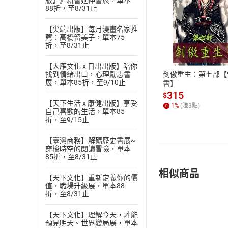
版】》新書延伸書展，單本
88折，至8/31止
【尖端出版】每月漫畫名家推
付款方
薦：高橋留美子，單本75
折，至8/31止
ATM轉帳、信用卡
【大雁文化 x 日出出版】陪你
剑傲重生：第七部【
找到情緒出口，心理勵志書
展，單本85折，至9/10止
書】
315
$
【天下生活 x 康健出版】享受
1
%
(賺
3
點)
自己喜歡的生活，單本85
折，至9/15止
【臺灣商務】解碼歷史書展~
穿梭時空的閱讀冒險，單本
85折，至8/31止
相似商品
【天下文化】重新定義你的價
值，職場升級展，單本88
折，至8/31止
【天下文化】理解今天，才能
預見明天。世界變局展，單本