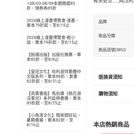
有关处世……两汉
⭐08/03-08/09本週精選85
折，領券再85折
2026線上漫畫博覽會-漫畫，
品牌
單本79折起，至8/15止
商品分類
2026線上漫畫博覽會-輕小
說，單本79折起，至8/15止
商品貨號(SKU)
【臉譜出版】出版社推薦，單
本85折，至8/8止
【皇冠文化】哈利波特繁體中
文版系列，單本88折，套書
退換貨須知
82折起，至8/31止
【高寶書版】馬伯庸《桃花源
購物須知
退換貨規定：
沒事兒》系列延伸書展，單本
85折起，至8/25止
(
一
)
依
消費
內容或一經提
【小角落文化】閱來閱好玩，
購書須知
定。
暑期書展，單本82折，至
本店熱銷商品
8/16止
(
二
)
消費者
且已下載
/
存