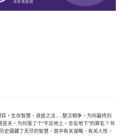
博弈，生存智慧，进退之法……楚汉相争，为何最终刘
亚夫，为何落了个“不反地上，亦反地下”的罪名？书
汉历史蕴藏了无尽的智慧，其中有关谋略、有关人性、