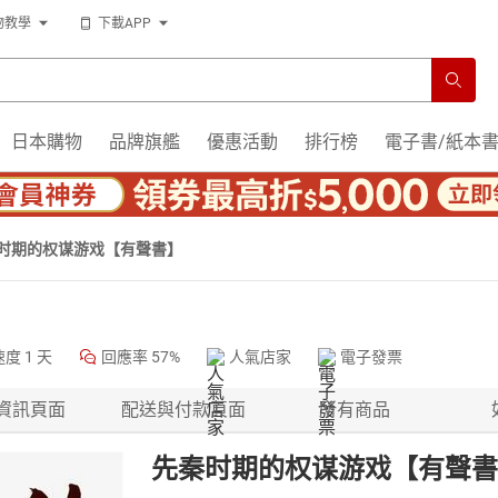
物教學
下載APP
日本購物
品牌旗艦
優惠活動
排行榜
電子書/紙本
时期的权谋游戏【有聲書】
速度
1 天
回應率
57%
人氣店家
電子發票
資訊頁面
配送與付款頁面
所有商品
先秦时期的权谋游戏【有聲書