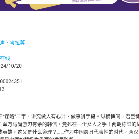
声、考拉等
在线
4/10/20
00024351
12
开“谋略”二字，讲究做人有心计、做事讲手段。纵横捭阖，君臣
千军万马尚游刃有余的韩信，竟死在一个女人之手！两朝栋梁的周
成英雄，这又是什么道理？……作为中国最具代表性的时代，两