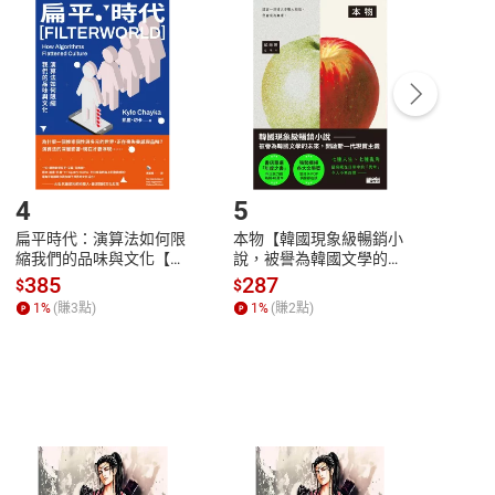
付款
方式
完成
訂單
中點選「瀏覽訂單明細」
>
「申請取消訂單
/
退
Payment
Complete
/退貨。
登入帳號，下載書籍後看書
4
5
6
扁平時代：演算法如何限
本物【韓國現象級暢銷小
蛋白
縮我們的品味與文化【電
說，被譽為韓國文學的未
版）─
子書】
來】【電子書】
秘密
385
287
24
$
$
$
一本
1
%
(賺
3
點)
1
%
(賺
2
點)
1
%