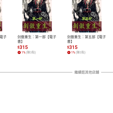
式
退換貨規範
、LINE PAY、AFTEE
本店是否提供消費者保護法七日猶
之權利，遽消費者保護法及通訊交
電子
剑傲重生：第一部【電子
剑傲重生：第五部【電子
除權合理例外情事適用準則，依商
書】
書】
質各有不同規定。詳細退換貨說明
315
315
$
$
照各商品說明。
1
%
(賺
3
點)
1
%
(賺
3
點)
詳細說明
繼續逛其他店舖