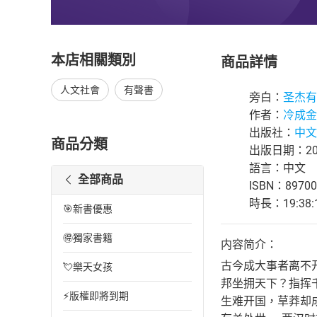
本店相關類別
商品詳情
人文社會
有聲書
旁白：
圣杰有
作者：
冷成金
出版社：
中文
商品分類
出版日期：202
語言：中文
全部商品
ISBN：89700
時長：19:38:
🎯新書優惠
🉐獨家書籍
内容简介：
古今成大事者离不
💘樂天女孩
邦坐拥天下？指挥
⚡版權即將到期
生难开国，草莽却