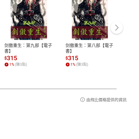
客服資訊
豫期
服務時間：週一到週五 10:00-12:00、
易解
13:00-17:00 (國定假日及例假日休息)
剑傲重生：第九部【電子
剑傲重生：第八部【電子
潜水史
品性
客服電話：0080-1857077
書】
書】
andari
al) Sc
請參
客服信箱：
聯絡店家
315
315
13
$
$
$
r【電
1
%
(賺
3
點)
1
%
(賺
3
點)
1
%
由飛比價格提供的資訊