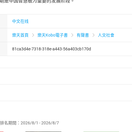
时期是中国智慧极为重要的发展阶段。
中文在线
樂天首頁
樂天Kobo電子書
有聲書
人文社會
81ca3d4e-7318-318e-a443-56a403cb170d
者保護法
第
19
條第
1
項後段
暨
通訊交易解除權合理例外情事適用
供即為完成之線上服務，經消費者事先同意始提供。」 之商品
排名期間：2026/8/1 - 2026/8/7
訂購本店鋪之商品即代表知悉本店鋪所銷售之商品為電子書，屬
取電子書，不得請求退貨退款。