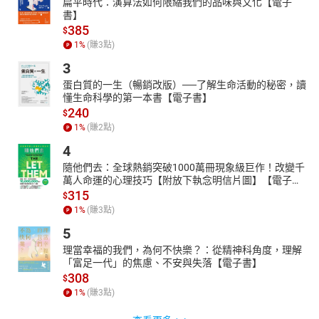
扁平時代：演算法如何限縮我們的品味與文化【電子
書】
385
$
1
%
(賺
3
點)
3
蛋白質的一生（暢銷改版）──了解生命活動的秘密，讀
懂生命科學的第一本書【電子書】
240
$
1
%
(賺
2
點)
4
隨他們去：全球熱銷突破1000萬冊現象級巨作！改變千
萬人命運的心理技巧【附放下執念明信片圖】【電子
書】
315
$
1
%
(賺
3
點)
5
理當幸福的我們，為何不快樂？：從精神科角度，理解
「富足一代」的焦慮、不安與失落【電子書】
308
$
1
%
(賺
3
點)