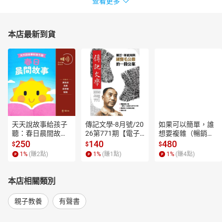
查看更多
本店最新到貨
天天說故事給孩子
傳記文學-8月號/20
如果可以簡單，誰
聽：春日晨間故事
26第771期【電子
想要複雜（暢銷經
【有聲書】
書】
典新編版）【電子
250
140
480
$
$
$
書】
1
%
(賺
2
點)
1
%
(賺
1
點)
1
%
(賺
4
點)
本店相關類別
親子教養
有聲書