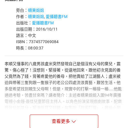
旁白：
糖果姐姐
作者：
糖果姐姐
,
愛播聽書FM
出版社：
愛播聽書FM
出版日期：2016/10/11
語言：中文
ISBN：7374577069084
時長：08:00:37
孝順又懂事的八歲男孩盧米突然發現自己是個沒有父母的棄兒，震
驚、傷心極了！沒想到，緊接著，從遠地回來，跟他初次見面的養
父竟然為了錢，背著疼愛他的養母，把他賣給了江湖藝人；盧米被
迫與帶著三隻狗跟一隻猴子的老公公四處流浪賣藝，艱苦生活。他
多麼希望找到親生父母啊！但是，現實中的打擊一樁接一樁……他能
通過考驗，苦盡甘來嗎？講者簡介：主述者糖果姐姐入圍94年廣播
電視小金鐘-最佳兒童節目主持人。以角色扮演呈現戲劇故事，配樂
音效恰如其分，緊湊悅耳又好聽。每集附「甜蜜叮嚀」，啟迪小朋
友的生命智慧及教導生活習慣。糖果姐姐所說的故事，期望可以帶
動所有陪伴孩子成長的大人和孩子一起討論、分享、理解生命中的
查看更多
奧妙，建構生命的價值、意義和生活方式。章節：01苦兒流浪記第