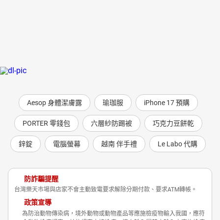
Aesop 身體潔膚露
瑜珈服
iPhone 17 預購
PORTER 零錢包
六層紗防踢被
巧克力豆餅乾
鋅錠
電腦螢幕
越南 伴手禮
Le Labo 代購
防詐騙提醒
台灣樂天市場與店家不會主動致電要求解除分期付款、要求ATM轉帳。
政策宣導
為防治動物傳染病，境外動物或動物產品等應施檢疫物輸入我國，應符