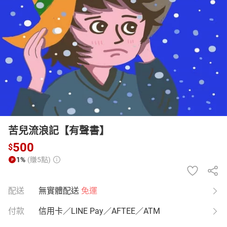
日本購物
電子/紙本書
HOT
苦兒流浪記【有聲書】
500
$
1%
(賺5點)
配送
無實體配送
免運
付款
信用卡／LINE Pay／AFTEE／ATM