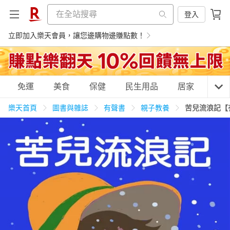
登入
立即加入樂天會員，讓您邊購物邊賺點數！
購物網分類
免運
美食
保健
民生用品
居家
3C
樂天首頁
圖書與雜誌
有聲書
親子教養
苦兒流浪記【
天天免運
美食蛋糕
養生保健
民生用品
居家生活
3C家電
運動休閒
親子玩具
女裝
男裝
化妝保養
情趣用品