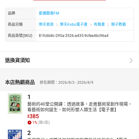
01章02苦兒流浪記第02章03苦兒流浪記第03章04苦兒流浪記第04
章05苦兒流浪記第05章06苦兒流浪記第06章07苦兒流浪記第07章
品牌
愛播聽書FM
08苦兒流浪記第08章09苦兒流浪記第09章10苦兒流浪記第10章11
商品分類
樂天首頁
樂天Kobo電子書
有聲書
親子教養
苦兒流浪記第11章12苦兒流浪記第12章13苦兒流浪記第13章14苦
兒流浪記第14章15苦兒流浪記第15章16苦兒流浪記第16章17苦兒
商品貨號(SKU)
81fc6b8c-295a-3526-a435-9cfea4bc96a4
流浪記第17章18苦兒流浪記第18章19苦兒流浪記第19章20苦兒流
浪記第20章21苦兒流浪記第21章22苦兒流浪記第22章
退換貨須知
本店熱銷商品
排名期間：2026/8/3 - 2026/8/9
1
藝術的40堂公開課：透過故事，走進藝術家創作現場，
看藝術如何誕生、如何形塑人類生活【電子書】
385
$
1
%
(賺
3
點)
2