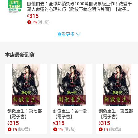
隨他們去：全球熱銷突破1000萬冊現象級巨作！改變千
萬人命運的心理技巧【附放下執念明信片圖】【電子
書】
315
$
1
%
(賺
3
點)
查看更多
本店最新到貨
剑傲重生：第七部
剑傲重生：第一部
剑傲重生：第五部
【電子書】
【電子書】
【電子書】
315
315
315
$
$
$
1
%
(賺
3
點)
1
%
(賺
3
點)
1
%
(賺
3
點)