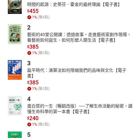
時間的起源：史蒂芬．霍金的最終理論【電子書】
455
$
1
%
(賺
4
點)
2
藝術的40堂公開課：透過故事，走進藝術家創作現場，
看藝術如何誕生、如何形塑人類生活【電子書】
385
$
1
%
(賺
3
點)
3
扁平時代：演算法如何限縮我們的品味與文化【電子
書】
385
$
1
%
(賺
3
點)
4
蛋白質的一生（暢銷改版）──了解生命活動的秘密，讀
懂生命科學的第一本書【電子書】
240
$
1
%
(賺
2
點)
5