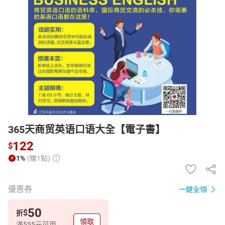
日本購物
電子/紙本書
HOT
365天商贸英语口语大全【電子書】
122
$
1%
(賺1點)
優惠券
一鍵全領
50
$
折
領取
滿555元可用