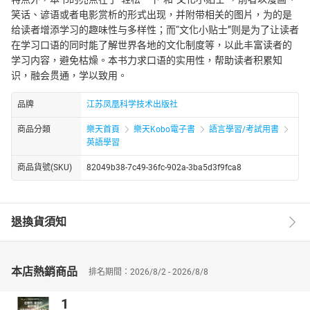
笑话、谚语或者电影赏析的形式出现，并附带相关的图片，为的是
给读者增添学习的趣味性与多样性；而“文化小贴士”则是为了让读者
在学习口语的同时能了解世界各地的文化制度等，以此丰富读者的
学习内容，避免枯燥。本书力求口语的实用性，帮助读者积累知
识，融会贯通，学以致用。
品牌
江苏凤凰科学技术出版社
商品分類
樂天首頁
樂天Kobo電子書
語言學習/考試用書
英語學習
商品貨號(SKU)
82049b38-7c49-36fc-902a-3ba5d3f9fca8
退換貨須知
本店熱銷商品
排名期間：2026/8/2 - 2026/8/8
1