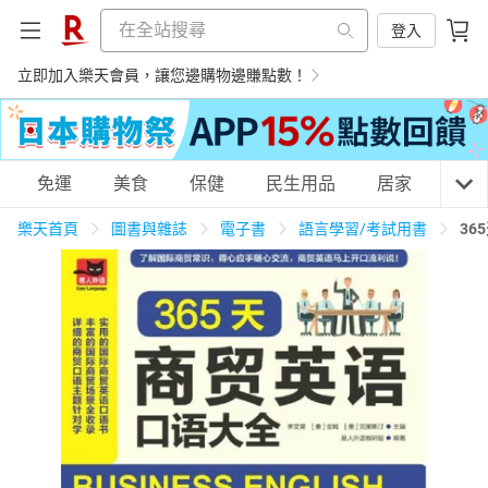
登入
立即加入樂天會員，讓您邊購物邊賺點數！
購物網分類
免運
美食
保健
民生用品
居家
3C
樂天首頁
圖書與雜誌
電子書
語言學習/考試用書
36
天天免運
美食蛋糕
養生保健
民生用品
居家生活
3C家電
運動休閒
親子玩具
女裝
男裝
化妝保養
情趣用品