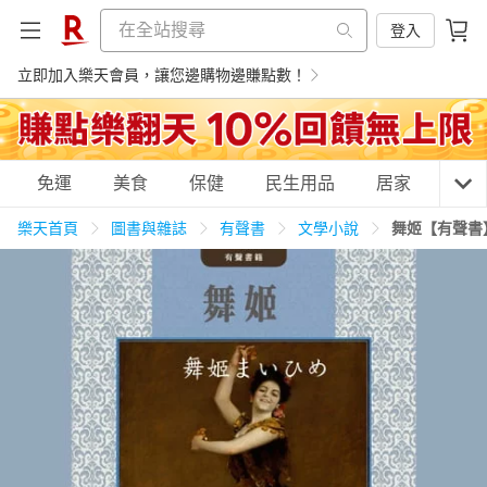
登入
立即加入樂天會員，讓您邊購物邊賺點數！
購物網分類
免運
美食
保健
民生用品
居家
3C
樂天首頁
圖書與雜誌
有聲書
文學小說
舞姬【有聲書
天天免運
美食蛋糕
養生保健
民生用品
居家生活
3C家電
運動休閒
親子玩具
女裝
男裝
化妝保養
情趣用品