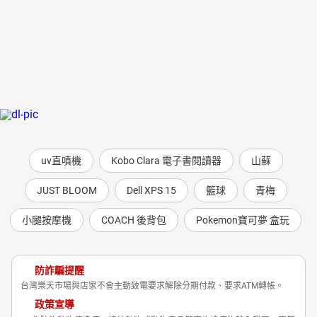
uv直噴機
Kobo Clara 電子書閱讀器
山蘇
JUST BLOOM
Dell XPS 15
籃球
青梅
小腿按摩機
COACH 後背包
Pokemon寶可夢 盒玩
防詐騙提醒
台灣樂天市場與店家不會主動致電要求解除分期付款、要求ATM轉帳。
政策宣導