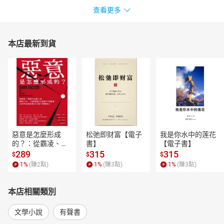
查看更多
本店最新到貨
惡意是怎麼形成
松弛即财富【電子
我是你水中的莲花
的？：從霸凌、劈
書】
【電子書】
腿到仇恨言論，歷
289
315
315
$
$
$
時15年、全球超過
1
%
(賺
2
點)
1
%
(賺
3
點)
1
%
(賺
3
點)
250萬筆研究數
據，心理學家教你
揪出身邊有問題的
本店相關類別
人！【電子書】
文學小說
有聲書