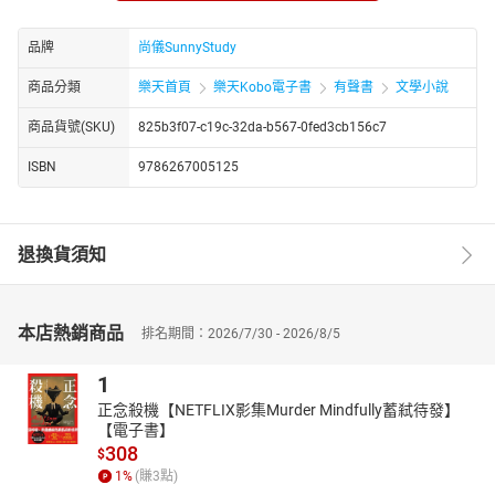
族〉、〈山椒大夫〉、〈魚玄機〉。
品牌
尚儀SunnyStudy
【朗讀者簡介】
劉姿吟，尚儀數位學習有聲製播暨發行中心特約聲優，世新大學產
商品分類
樂天首頁
樂天Kobo電子書
有聲書
文學小說
學合作配音員。尚儀有聲製播中心是專業的有聲出版品製作與發行
單位，由獲得八座金鐘獎的配音大師袁光麟先生擔 任聲音總監。
商品貨號(SKU)
825b3f07-c19c-32da-b567-0fed3cb156c7
【書籍簡介】
ISBN
9786267005125
日本優秀青年豐太郎獲得公費到德國留學，結識了一位家境貧困的
舞姬愛麗絲，兩人日日相處產生了情愫，因而也改變了的未來命
運。雖然豐太郎渴望自由與愛情，為了現實與世俗的考量，對於前
退換貨須知
程與愛情、自由不得不做出選擇，然而也因此成為悲劇。此篇是依
據森鷗外於德國留學經歷而改編，具濃厚的自傳色彩，對於自我的
確立與人性的探索，多有著墨，此短篇也是其代表作品之一。森鷗
外是日本近代文學深具啟蒙，是浪漫主義文學的代表人物，與夏目
本店熱銷商品
排名期間：2026/7/30 - 2026/8/5
漱石、芥川龍之介並稱為日本近代文學三大文豪。
1
【尚儀有聲製播暨發行中心介紹】
尚儀有聲製播暨發行中心(簡稱尚儀有聲製播中心)是專業的有聲出版
正念殺機【NETFLIX影集Murder Mindfully蓄弒待發】
品製作與發行單位，由獲得八座金鐘獎的配音大師袁光麟先生擔任
【電子書】
308
聲音總監。除專業的製作團隊，發行範圍更是遍及所有華人有聲通
$
1
%
(賺
3
點)
路，包括有聲書平台、音樂串流平台；個人市場與公播市場。不論