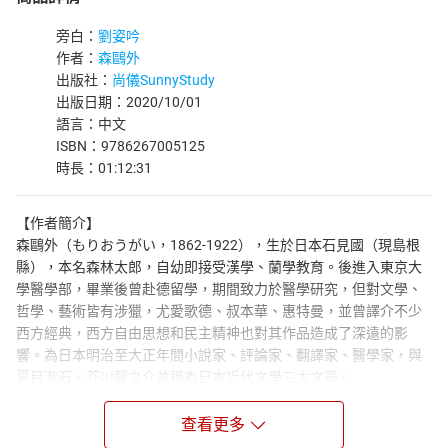
旁白：
劉姿吟
作者：
森鷗外
出版社：
尚儀SunnyStudy
出版日期：2020/10/01
語言：中文
ISBN：9786267005125
時長：01:12:31
【作者簡介】
森鷗外（もりおうがい，1862-1922），生於日本石見國（現島根
縣），本名森林太郎，自幼即接受漢學、蘭學教育。後進入東京大
學醫學部，畢業後曾赴德留學，期間致力於醫學研究，但對文學、
哲學、藝術皆有涉獵，尤愛歌德、叔本華、惠特曼，並曾譯介不少
西方經典，西方自由思想和民主精神也對其作品造成了深遠的影
響。為日本明治至大正年間小說家、評論家、翻譯家、醫學家，與
夏目漱石、芥川龍之介並稱為日本近代文學三大文豪。
早期作品包括〈舞姬〉、〈泡沫記〉、〈信使〉，為日本浪漫主
查看更多
義、美學思想先驅之代表三部曲；中期作品轉向寫實主義如：〈青
年〉、〈雁〉、〈灰燼〉；晚年則投入歷史小說創作如：〈阿部一