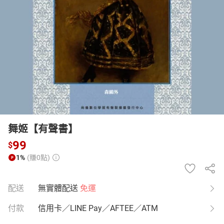
日本購物
電子/紙本書
HOT
舞姬【有聲書】
99
$
1%
(賺0點)
配送
無實體配送
免運
付款
信用卡／LINE Pay／AFTEE／ATM