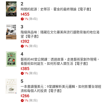
您是內容擁有者或配音員，都歡迎您洽詢、合作。
2
【目錄】
時間的起源：史蒂芬．霍金的最終理論【電子書】
455
版權宣告
$
1
%
(賺
4
點)
舞姬-01
3
舞姬-02
階級與品味：隱藏在文化審美與流行趨勢背後的地位渴
舞姬-03
望【電子書】
舞姬-04
392
$
舞姬-05
1
%
(賺
3
點)
舞姬-06
4
舞姬-07
藝術的40堂公開課：透過故事，走進藝術家創作現場，
看藝術如何誕生、如何形塑人類生活【電子書】
舞姬-08
385
$
舞姬-09
1
%
(賺
3
點)
舞姬-10
5
"
一本書讀懂美元：9堂課解析美元邏輯，如何影響全球經
濟和每個人的投資【電子書】
266
$
1
%
(賺
2
點)