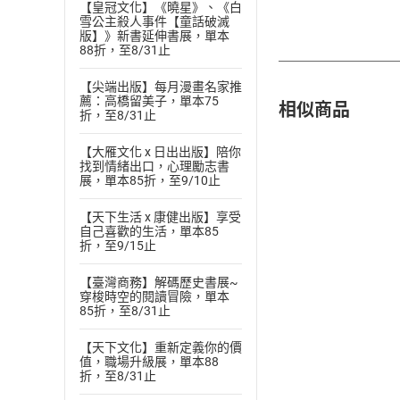
【皇冠文化】《曉星》、《白
雪公主殺人事件【童話破滅
版】》新書延伸書展，單本
88折，至8/31止
【尖端出版】每月漫畫名家推
薦：高橋留美子，單本75
相似商品
折，至8/31止
【大雁文化 x 日出出版】陪你
找到情緒出口，心理勵志書
展，單本85折，至9/10止
【天下生活 x 康健出版】享受
自己喜歡的生活，單本85
折，至9/15止
【臺灣商務】解碼歷史書展~
穿梭時空的閱讀冒險，單本
85折，至8/31止
【天下文化】重新定義你的價
值，職場升級展，單本88
折，至8/31止