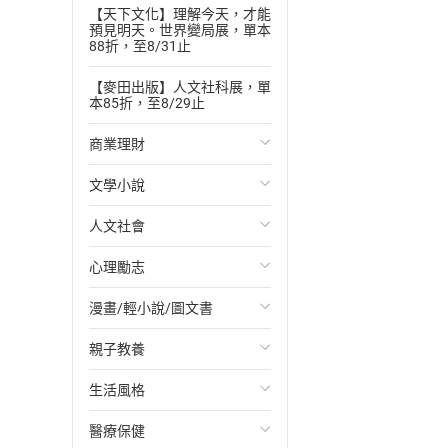
【天下文化】理解今天，才能
預見明天。世界變局展，單本
88折，至8/31止
【麥田出版】人文社科展，單
本85折，至8/29止
商業理財
文學小說
投資理財
人文社會
經濟/趨勢
歐美文學
心理勵志
財務/金融
日本文學
國際關係
漫畫/輕小說/圖文書
管理/領導
韓國文學
政治
心靈成長/情緒
親子教養
職場工作術
華文文學
社會科學
人際關係
輕小說
生活風格
成功法
經典文學
台灣/中國歷史
兩性關係
奇幻/科幻
教育現場
醫療保健
行銷/廣告
成長/家庭生活小說
日/韓歷史
心理學
愛情故事
兒童文學/故事
飲食/食譜