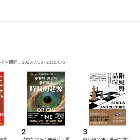
者保護法
第
19
條第
1
項後段
暨
通訊交易解除權合理例外情事適用
供即為完成之線上服務，經消費者事先同意始提供。」 之商品
排名期間：2026/7/30 - 2026/8/5
訂購本店鋪之商品即代表知悉本店鋪所銷售之商品為電子書，屬
取電子書，不得請求退貨退款。
品
放入
購物車
登入
帳號
欲取消訂單或辦理退貨時，請登入樂天市場，並於「我的訂單」
Shopping cart
Login
將依您的申請進行審核，待審核通過後將為您辦理退款事宜。
市場須以整筆訂單為單位進行取消/退貨，恕無法以單支商品取消
如何開始使用？
.選擇閱讀載具
Step2.
2
3
X影集
時間的起源：史蒂芬．霍
階級與品味：隱藏在文化