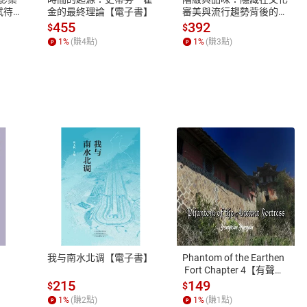
蓄弒待
金的最終理論【電子書】
審美與流行趨勢背後的地
位渴望【電子書】
455
392
$
$
1
%
(賺
4
點)
1
%
(賺
3
點)
式
退換貨規範
、LINE PAY、AFTEE
本店是否提供消費者保護法七日猶
之權利，遽消費者保護法及通訊交
我与南水北调【電子書】
Phantom of the Earthen
除權合理例外情事適用準則，依商
 Fort Chapter 4【有聲
書】
質各有不同規定。詳細退換貨說明
215
149
$
$
照各商品說明。
1
%
(賺
2
點)
1
%
(賺
1
點)