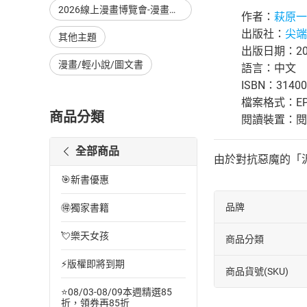
2026線上漫畫博覽會-漫畫，單本79折起，至8/15止
作者：
萩原一
出版社：
尖端
其他主題
出版日期：201
漫畫/輕小說/圖文書
語言：中文
ISBN：31400
檔案格式：EP
商品分類
閱讀裝置：閱讀器
全部商品
由於對抗惡魔的「汎
🎯新書優惠
品牌
🉐獨家書籍
💘樂天女孩
商品分類
⚡版權即將到期
商品貨號(SKU)
⭐08/03-08/09本週精選85
折，領券再85折