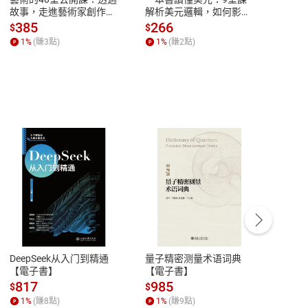
故事，走進藝術家創作現
解析美元邏輯，如何影響
說，
場，看藝術如何誕生、如
全球經濟和每個人的投資
來】
385
266
28
$
$
$
何形塑人類生活【電子
【電子書】
1
%
(賺
3
點)
1
%
(賺
2
點)
1
%
書】
客服資訊
豫期
服務時間：週一到週五 10:00-12:00、
易解
13:00-17:00 (國定假日及例假日休息)
DeepSeek从入门到精通
量子精密测量术语词典
新西
品性
客服電話：0080-1857077
【電子書】
【電子書】
计研
請參
客服信箱：
聯絡店家
817
985
98
$
$
$
1
%
(賺
8
點)
1
%
(賺
9
點)
1
%