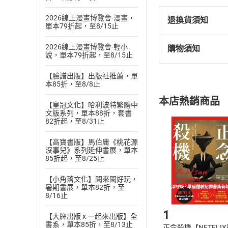
2026線上漫畫博覽會-漫畫，
退換貨須知
單本79折起，至8/15止
2026線上漫畫博覽會-輕小
購物須知
退換貨規定：
說，單本79折起，至8/15止
(
一
)
依
消費
【臉譜出版】出版社推薦，單
內容或一經提
本85折，至8/8止
購書須知
定。
本店熱銷商品
(
二
)
消費者
【皇冠文化】哈利波特繁體中
文版系列，單本88折，套書
且已下載
/
存
82折起，至8/31止
挑選
商
退貨方式：您
Choose
【高寶書版】馬伯庸《桃花源
貨」，本店鋪
沒事兒》系列延伸書展，單本
請注意，樂天
85折起，至8/25止
購書後，
【小角落文化】閱來閱好玩，
暑期書展，單本82折，至
Step1
8/16止
1
【大牌出版 x 一起來出版】全
書系，單本85折，至8/13止
正念殺機【NETFLI