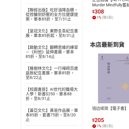
Murder Mindfully
【聯經出版】吃好油降血糖，
發】【電子書】
308
$
從控醣到舒壓的全方位健康提
1
%
(賺
3
點)
案，單本85折，至7/31止
【皇冠文化】東野圭吾紀念書
展，單本85折起，至8/31止
本店最新到貨
【啟動文化】翻轉思維的練習
－《利他》延伸書展，單本
85折，至8/14止
【橡樹林文化】一行禪師百歲
誕辰紀念書展，單本85折，
至8/22止
付款方
【校園書房】AI世代的職場大
人學！新書$250、單本88
ATM轉帳、信用卡
折，至8/31止
钱边续琐【電子書】
【蓋亞文化】黃易作品展，單
本85折、套書75折，至8/20
205
止
$
1
%
(賺
2
點)