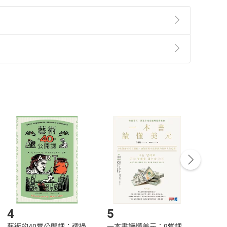
準則
第
2
條第
5
款之規定，「非以有形媒介提供之數位
，不適用消保法第
19
條第
1
項七日內無條件退貨之規
非以有形媒介提供之數位內容，消費者同意若訂購後
付款
方式
完成
訂單
中點選「瀏覽訂單明細」
>
「申請取消訂單
/
退
Payment
Complete
/退貨。
登入帳號，下載書籍後看書
4
5
6
藝術的40堂公開課：透過
一本書讀懂美元：9堂課
本物