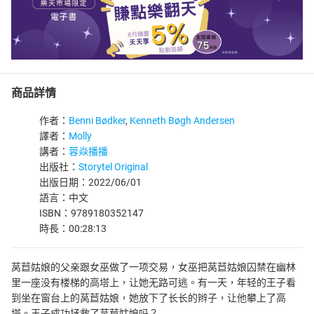
商品詳情
作者：
Benni Bødker
,
Kenneth Bøgh Andersen
譯者：
Molly
講者：
蓉焱播播
出版社：
Storytel Original
出版日期：2022/06/01
語言：中文
ISBN：9789180352147
時長：00:28:13
莴苣姑娘的父亲跟女巫做了一项交易，女巫把莴苣姑娘囚禁在幽林
里一座没有楼梯的高塔上，让她无路可逃。有一天，年轻的王子看
到坐在窗台上的莴苣姑娘，她放下了长长的辫子，让他攀上了高
塔。王子成功拯救了莴苣姑娘吗？