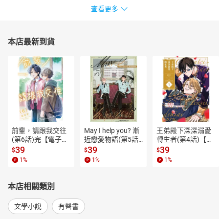
查看更多
本店最新到貨
前輩，請跟我交往
May I help you? 漸
王弟殿下深深溺愛
(第6話)完【電子
近戀愛物語(第5話)
轉生者(第4話)【電
書】
【電子書】
子書】
39
39
39
$
$
$
1
%
1
%
1
%
本店相關類別
文學小說
有聲書