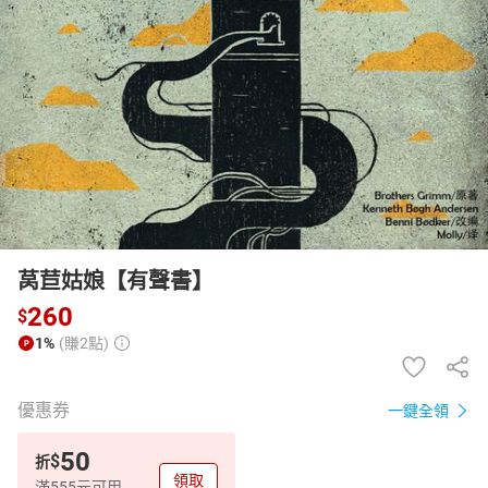
日本購物
電子/紙本書
HOT
莴苣姑娘【有聲書】
260
$
1%
(賺2點)
優惠券
一鍵全領
50
$
折
領取
滿555元可用