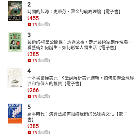
2
時間的起源：史蒂芬．霍金的最終理論【電子書】
455
$
1
%
(賺
4
點)
3
藝術的40堂公開課：透過故事，走進藝術家創作現場，
看藝術如何誕生、如何形塑人類生活【電子書】
385
$
1
%
(賺
3
點)
4
一本書讀懂美元：9堂課解析美元邏輯，如何影響全球經
濟和每個人的投資【電子書】
266
$
1
%
(賺
2
點)
5
扁平時代：演算法如何限縮我們的品味與文化【電子
書】
385
$
1
%
(賺
3
點)