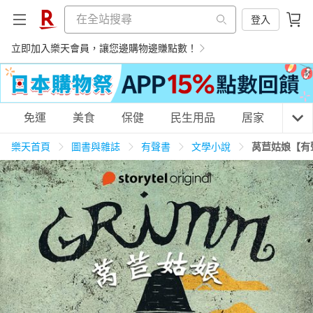
登入
立即加入樂天會員，讓您邊購物邊賺點數！
購物網分類
免運
美食
保健
民生用品
居家
3C
樂天首頁
圖書與雜誌
有聲書
文學小說
莴苣姑娘【有
天天免運
美食蛋糕
養生保健
民生用品
居家生活
3C家電
運動休閒
親子玩具
女裝
男裝
化妝保養
情趣用品