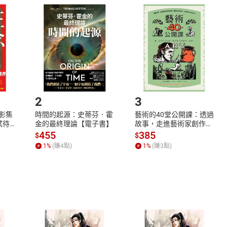
取電子書，不得請求退貨退款。
品
放入
購物車
登入
帳號
欲取消訂單或辦理退貨時，請登入樂天市場，並於「我的訂單」
Shopping cart
Login
將依您的申請進行審核，待審核通過後將為您辦理退款事宜。
市場須以整筆訂單為單位進行取消/退貨，恕無法以單支商品取消
如何開始使用？
.選擇閱讀載具
Step2.
2
3
X影集
時間的起源：史蒂芬．霍
藝術的40堂公開課：透過
蓄弒待
金的最終理論【電子書】
故事，走進藝術家創作現
場，看藝術如何誕生、如
455
385
$
$
何形塑人類生活【電子
1
%
(賺
4
點)
1
%
(賺
3
點)
書】