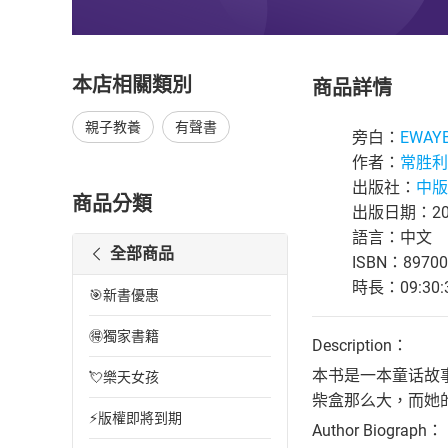
本店相關類別
商品詳情
親子教養
有聲書
旁白：
EWAY
作者：
常胜利
出版社：
中版
商品分類
出版日期：202
語言：中文
全部商品
ISBN：89700
時長：09:30:
🎯新書優惠
🉐獨家書籍
Description：
本书是一本童话故
💘樂天女孩
柴盒那么大，而她
⚡版權即將到期
Author Biograph：