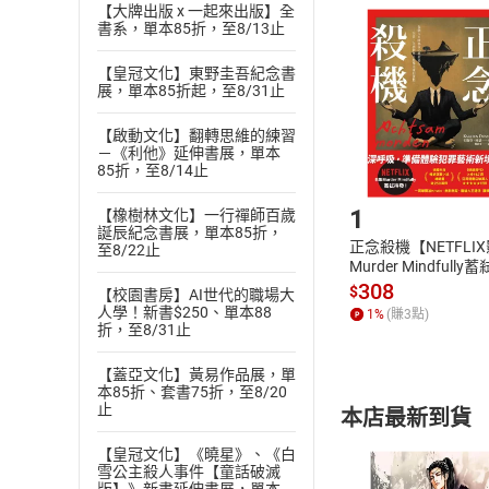
且已下載
/
存
【大牌出版 x 一起來出版】全
挑選
商
書系，單本85折，至8/13止
退貨方式：您
Choose
貨」，本店鋪
【皇冠文化】東野圭吾紀念書
展，單本85折起，至8/31止
請注意，樂天
購書後，
【啟動文化】翻轉思維的練習
－《利他》延伸書展，單本
85折，至8/14止
Step1
1
【橡樹林文化】一行禪師百歲
誕辰紀念書展，單本85折，
正念殺機【NETFLI
至8/22止
Murder Mindfully
發】【電子書】
308
$
【校園書房】AI世代的職場大
人學！新書$250、單本88
1
%
(賺
3
點)
折，至8/31止
【蓋亞文化】黃易作品展，單
本85折、套書75折，至8/20
止
本店最新到貨
【皇冠文化】《曉星》、《白
雪公主殺人事件【童話破滅