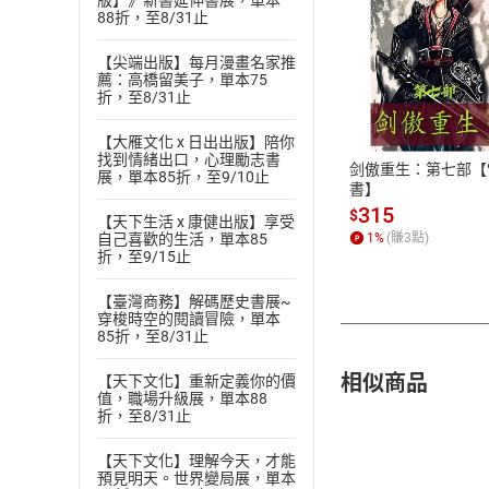
版】》新書延伸書展，單本
88折，至8/31止
【尖端出版】每月漫畫名家推
付款方
薦：高橋留美子，單本75
折，至8/31止
ATM轉帳、信用卡
【大雁文化 x 日出出版】陪你
找到情緒出口，心理勵志書
剑傲重生：第七部【
展，單本85折，至9/10止
書】
315
$
【天下生活 x 康健出版】享受
1
%
(賺
3
點)
自己喜歡的生活，單本85
折，至9/15止
【臺灣商務】解碼歷史書展~
穿梭時空的閱讀冒險，單本
85折，至8/31止
相似商品
【天下文化】重新定義你的價
值，職場升級展，單本88
折，至8/31止
【天下文化】理解今天，才能
預見明天。世界變局展，單本