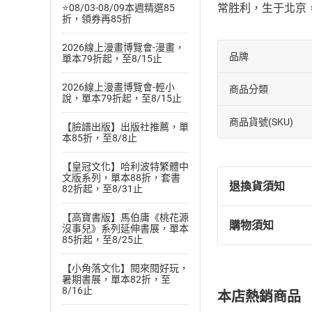
常胜利，生于北京，
⭐08/03-08/09本週精選85
折，領券再85折
2026線上漫畫博覽會-漫畫，
品牌
單本79折起，至8/15止
2026線上漫畫博覽會-輕小
商品分類
說，單本79折起，至8/15止
商品貨號(SKU)
【臉譜出版】出版社推薦，單
本85折，至8/8止
【皇冠文化】哈利波特繁體中
文版系列，單本88折，套書
退換貨須知
82折起，至8/31止
【高寶書版】馬伯庸《桃花源
購物須知
沒事兒》系列延伸書展，單本
退換貨規定：
85折起，至8/25止
(
一
)
依
消費
內容或一經提
【小角落文化】閱來閱好玩，
暑期書展，單本82折，至
購書須知
定。
8/16止
本店熱銷商品
(
二
)
消費者