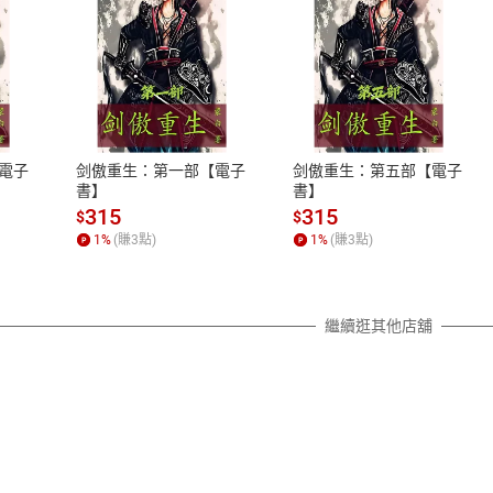
式
退換貨規範
、LINE PAY、AFTEE
本店是否提供消費者保護法七日猶
之權利，遽消費者保護法及通訊交
電子
剑傲重生：第一部【電子
剑傲重生：第五部【電子
除權合理例外情事適用準則，依商
書】
書】
質各有不同規定。詳細退換貨說明
315
315
$
$
照各商品說明。
1
%
(賺
3
點)
1
%
(賺
3
點)
詳細說明
繼續逛其他店舖