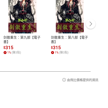
客服資訊
豫期
服務時間：週一到週五 10:00-12:00、
易解
13:00-17:00 (國定假日及例假日休息)
剑傲重生：第九部【電子
剑傲重生：第八部【電子
潜水史
品性
客服電話：0080-1857077
書】
書】
andari
al) Sc
請參
客服信箱：
聯絡店家
315
315
13
$
$
$
r【電
1
%
(賺
3
點)
1
%
(賺
3
點)
1
%
由飛比價格提供的資訊