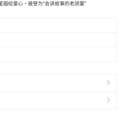
笔描绘童心，被誉为“会讲故事的老顽童”
準則
第
2
條第
5
款之規定，「非以有形媒介提供之數位
，不適用消保法第
19
條第
1
項七日內無條件退貨之規
非以有形媒介提供之數位內容，消費者同意若訂購後