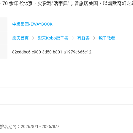
70 余年老北京，皮影戏“活字典”；曾旅居美国，以幽默奇幻之
中版集团/EWAYBOOK
樂天首頁
樂天Kobo電子書
有聲書
親子教養
82cddbc6-c900-3d50-b801-a1979e665e12
者保護法
第
19
條第
1
項後段
暨
通訊交易解除權合理例外情事適用
供即為完成之線上服務，經消費者事先同意始提供。」 之商品
排名期間：2026/8/1 - 2026/8/7
訂購本店鋪之商品即代表知悉本店鋪所銷售之商品為電子書，屬