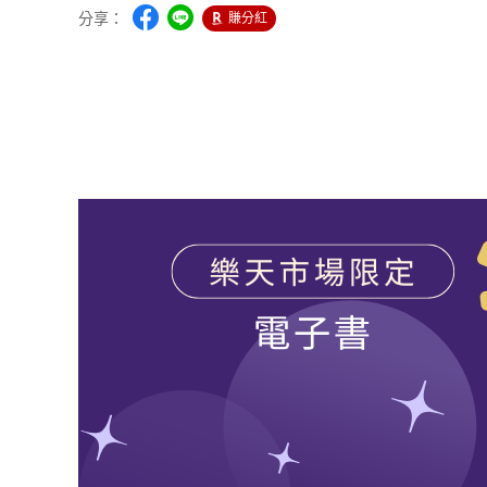
分享：
賺分紅