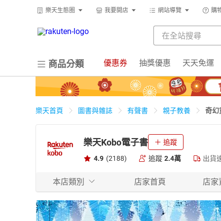
樂天生態圈
我要開店
網站導覽
購
優惠券
抽獎優惠
天天免運
商品分類
奇幻
樂天首頁
圖書與雜誌
有聲書
親子教養
樂天Kobo電子書
追蹤
4.9
(2188)
追蹤
2.4萬
出貨
本店類別
店家首頁
店家