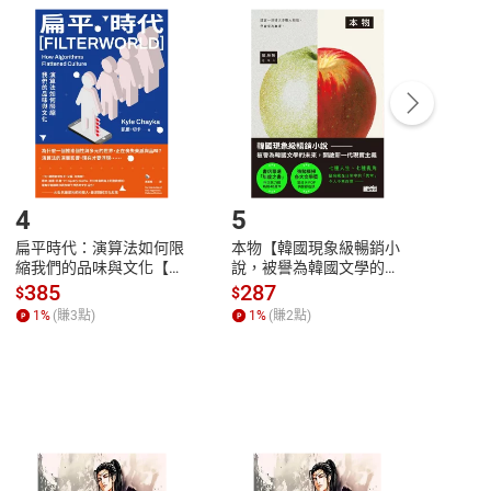
付款
方式
完成
訂單
中點選「瀏覽訂單明細」
>
「申請取消訂單
/
退
Payment
Complete
/退貨。
登入帳號，下載書籍後看書
4
5
6
扁平時代：演算法如何限
本物【韓國現象級暢銷小
蛋白
縮我們的品味與文化【電
說，被譽為韓國文學的未
版）─
子書】
來】【電子書】
秘密
385
287
24
$
$
$
一本
1
%
(賺
3
點)
1
%
(賺
2
點)
1
%