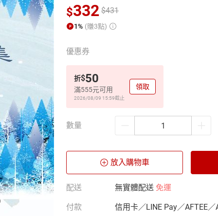
332
$
$
431
1%
(賺3點)
優惠券
50
$
折
領取
滿555元可用
2026/08/09 15:59
截止
數量
放入購物車
配送
無實體配送
免運
付款
信用卡／LINE Pay／AFTEE／