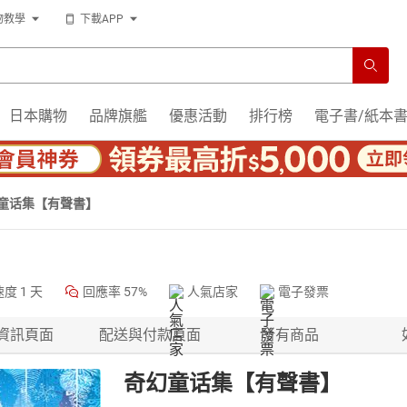
物教學
下載APP
日本購物
品牌旗艦
優惠活動
排行榜
電子書/紙本
童话集【有聲書】
速度
1 天
回應率
57%
人氣店家
電子發票
資訊頁面
配送與付款頁面
所有商品
奇幻童话集【有聲書】