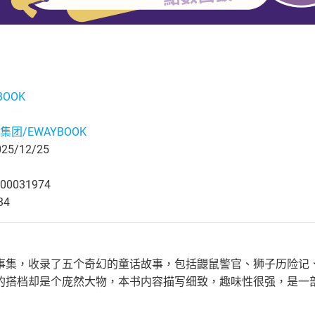
BOOK
集团/EWAYBOOK
5/12/25
00031974
34
事集，收录了五个奇幻的童话故事，包括鼹鼠警官、狮子历险记
的搭档却是个庞然大物，本书内容描写细致，趣味性很强，是一