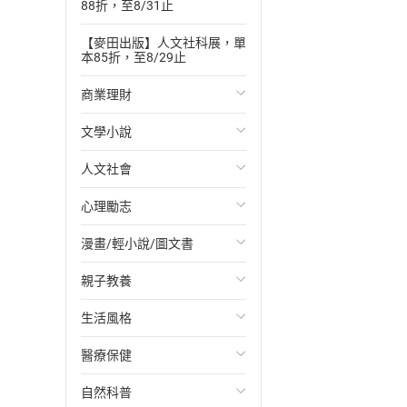
88折，至8/31止
【麥田出版】人文社科展，單
本85折，至8/29止
商業理財
文學小說
投資理財
人文社會
經濟/趨勢
歐美文學
心理勵志
財務/金融
日本文學
國際關係
漫畫/輕小說/圖文書
管理/領導
韓國文學
政治
心靈成長/情緒
親子教養
職場工作術
華文文學
社會科學
人際關係
輕小說
生活風格
成功法
經典文學
台灣/中國歷史
兩性關係
奇幻/科幻
教育現場
醫療保健
行銷/廣告
成長/家庭生活小說
日/韓歷史
心理學
愛情故事
兒童文學/故事
飲食/食譜
自然科普
傳記
懸疑/推理小說
其他歷史/史學
職場/社會寫實
兒童科普/學習
健身/美顏
健康/養生