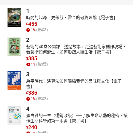
《21世紀諾貝爾生醫獎2001-2022》集結《科學月刊》每年在
1
諾貝爾獎得主公布後，邀請國內同領域的專家，分析該年各個得主
生平事蹟和得獎領域，以深入淺出的文字和說明，讓讀者瞭解生醫
時間的起源：史蒂芬．霍金的最終理論【電子書】
領域研究的最新景況，前瞻地引導讀者思考科學的前景。
455
$
1
%
(賺
4
點)
我們可以簡單將本世紀諾貝爾生醫獎分成五類：第一類，細胞
和分子生物學；第二類，生殖生物學；第三類，免疫學；第四類，
2
神經生理學；以及第五類，感染性疾病及治療。2003年核磁造影的
藝術的40堂公開課：透過故事，走進藝術家創作現場，
發明則較難列入以上五類，可單獨列為醫學儀器的發明，核磁造影
看藝術如何誕生、如何形塑人類生活【電子書】
的新技術使得臨床診斷可以非侵襲性診斷出各類臟器的病灶，在診
385
$
斷醫學貢獻良多。
1
%
(賺
3
點)
這五類當中又以細胞和分子生物學類佔最大宗，共有八個年
3
次，主要原因是細胞是生物的基本單位，細胞的藍本分子（DNA）
扁平時代：演算法如何限縮我們的品味與文化【電子
的結構及基因調控都歸此類。舉例來說，2009年三位科學家對DNA
書】
末端複製有關的端粒及端粒酶的研究，闡明了端粒酶活性對老化和
385
$
癌症的影響；2013年三位美國科學家對細胞內囊泡運送分子機制的
1
%
(賺
3
點)
瞭解，尤其是發現運輸分子若發生差錯可能引起神經相關的疾病；
4
2019年三位科學家發現細胞如何感受到周邊環境缺氧的情況所引起
蛋白質的一生（暢銷改版）──了解生命活動的秘密，讀
的生理反應而得獎。
懂生命科學的第一本書【電子書】
諾貝爾生醫獎在大家最關心的感染性疾病治療上給獎也不遺餘
240
$
力，包括：2005年頒發給澳洲兩位醫學科學在幽門螺旋桿菌的發現