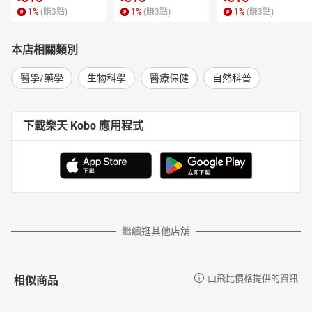
1
%
(賺
3
點)
1
%
(賺
3
點)
1
%
(賺
3
點)
本店相關類別
醫學/藥學
生物科學
醫療保健
自然科普
下載樂天 Kobo 應用程式
繼續逛其他店舖
相似商品
由飛比價格提供的資訊