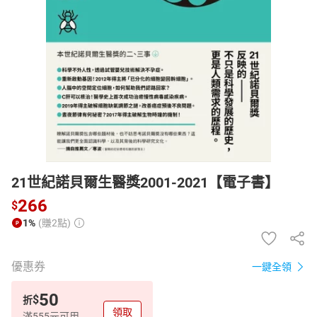
日本購物
電子/紙本書
HOT
21世紀諾貝爾生醫獎2001-2021【電子書】
266
$
1%
(賺2點)
優惠券
一鍵全領
50
$
折
領取
滿555元可用