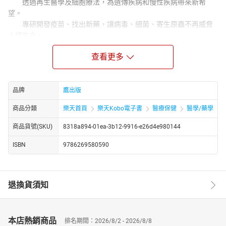
透過再生醫學及細胞療法，為遺傳疾病和慢性疾病帶來新希
望。
專研開發疫苗、找出新藥，讓病毒、細菌、寄生原蟲不再威脅
人類生命。
瞭解神經記憶和辨識機制已成為人工智慧參考的系統，
查看更多
他們以先驅角色，為人類福祉做出重大的貢獻。
** ◎本世紀諾貝爾生醫獎的二、三事**
•科學不外人性，透過試管嬰兒技術解決不孕症，在2010年獲
品牌
鷹出版
獎。
•重新啟動基因！2012年得主將「已分化的細胞變回幹細胞」。
商品分類
樂天首頁
樂天Kobo電子書
醫療保健
醫學/藥學
•人腦中的空間定位細胞，如何幫助我們認路回家？
•C肝竟然可以根治！人類醫學史上首次成功治癒慢性病毒感染
商品貨號(SKU)
8318a894-01ea-3b12-9916-e26d4e980144
疾病。
ISBN
9786269580590
‧2019年得主破解細胞缺氧調節之謎，改善癌症預後不良問
題。
‧晝夜節律有何祕密？2017年得主破解生物時鐘的機制！
退換貨須知
每年10月諾貝爾獎頒布，總在媒體和學界引來話題，從獲獎人
的國家、背景、學術經歷和奮鬥歷程，到得獎感言和頒獎花絮，誠
然是全球科學界每年最大的盛事，因為它代表得主在科學成就的巔
峰，也能展現出科學發展的最新趨勢。
本店熱銷商品
排名期間：2026/8/2 - 2026/8/8