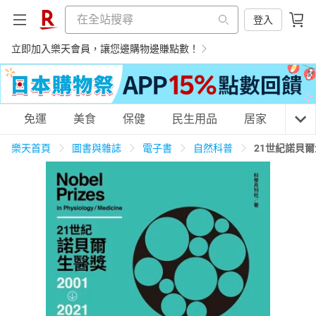
登入
立即加入樂天會員，讓您邊購物邊賺點數！
購物網分類
免運
美食
保健
民生用品
居家
3C
樂天首頁
圖書與雜誌
電子書
自然科普
21世紀諾貝爾
天天免運
美食蛋糕
養生保健
民生用品
居家生活
3C家電
運動休閒
親子玩具
女裝
男裝
化妝保養
情趣用品