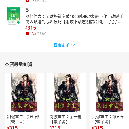
1
%
(賺
2
點)
與治療；2008年楚爾郝森對人類乳突病毒（HPV）的研究，以及巴
5
赫一桑努希和蒙塔巴艾對愛滋病毒（HIV）的發現；以及2021年三
隨他們去：全球熱銷突破1000萬冊現象級巨作！改變千
位科學家在C型肝癌病毒（HCV）的發現以及藥物等等。
萬人命運的心理技巧【附放下執念明信片圖】【電子
另外值得一提的是，為本書撰稿的台灣經濟學家中，有許多師
書】
315
$
出諾貝爾獎大師門下，能一窺得獎者或特立獨行的研究風格，或平
1
%
(賺
3
點)
易近人的為人處事一面，更神遊於他們治學的風範和精神。
查看更多
本店最新到貨
剑傲重生：第七部
剑傲重生：第一部
剑傲重生：第五部
【電子書】
【電子書】
【電子書】
315
315
315
$
$
$