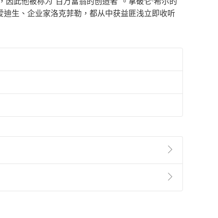
因此他被称为“百万富翁的创造者”。拿破仑·希尔的
爱迪生、企业家洛克菲勒，都从中获益匪浅立即收听
準則
第
2
條第
5
款之規定，「非以有形媒介提供之數位
，不適用消保法第
19
條第
1
項七日內無條件退貨之規