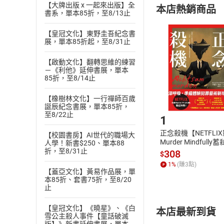
【大牌出版 x 一起來出版】全
本店熱銷商品
(
二
)
消費者
書系，單本85折，至8/13止
且已下載
/
存
挑選
商
【皇冠文化】東野圭吾紀念書
退貨方式：您
展，單本85折起，至8/31止
Choose
貨」，本店鋪
【啟動文化】翻轉思維的練習
請注意，樂天
－《利他》延伸書展，單本
購書後，
85折，至8/14止
【橡樹林文化】一行禪師百歲
Step1
誕辰紀念書展，單本85折，
至8/22止
1
正念殺機【NETFLI
【校園書房】AI世代的職場大
Murder Mindfully
人學！新書$250、單本88
折，至8/31止
發】【電子書】
308
$
1
%
(賺
3
點)
【蓋亞文化】黃易作品展，單
本85折、套書75折，至8/20
止
【皇冠文化】《曉星》、《白
本店最新到貨
雪公主殺人事件【童話破滅