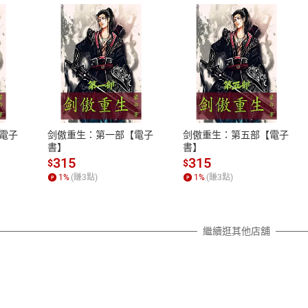
式
退換貨規範
、LINE PAY、AFTEE
本店是否提供消費者保護法七日猶
之權利，遽消費者保護法及通訊交
電子
剑傲重生：第一部【電子
剑傲重生：第五部【電子
除權合理例外情事適用準則，依商
書】
書】
質各有不同規定。詳細退換貨說明
315
315
$
$
照各商品說明。
1
%
(賺
3
點)
1
%
(賺
3
點)
詳細說明
繼續逛其他店舖