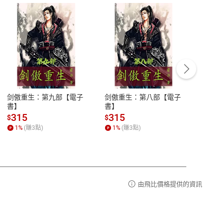
客服資訊
豫期
服務時間：週一到週五 10:00-12:00、
易解
13:00-17:00 (國定假日及例假日休息)
剑傲重生：第九部【電子
剑傲重生：第八部【電子
潜水史
品性
客服電話：0080-1857077
書】
書】
andari
al) Sc
請參
客服信箱：
聯絡店家
315
315
13
$
$
$
r【電
1
%
(賺
3
點)
1
%
(賺
3
點)
1
%
由飛比價格提供的資訊