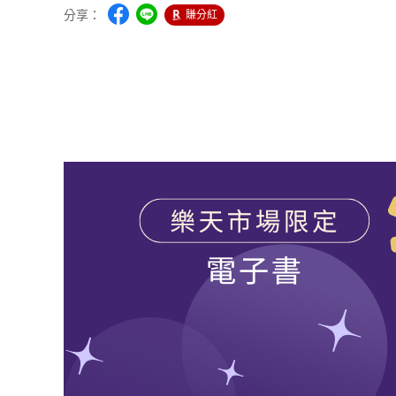
分享：
賺分紅