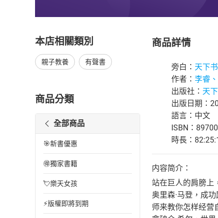
本店相關類別
商品詳情
親子教養
有聲書
旁白：
天下书
作者：
李睿、
出版社：
天下
商品分類
出版日期：202
語言：中文
全部商品
ISBN：89700
時長：82:25:
🎯新書優惠
🉐獨家書籍
内容简介：
站在巨人的肩膀上
💘樂天女孩
奥里森·马登，成
⚡版權即將到期
师来教你怎样经营