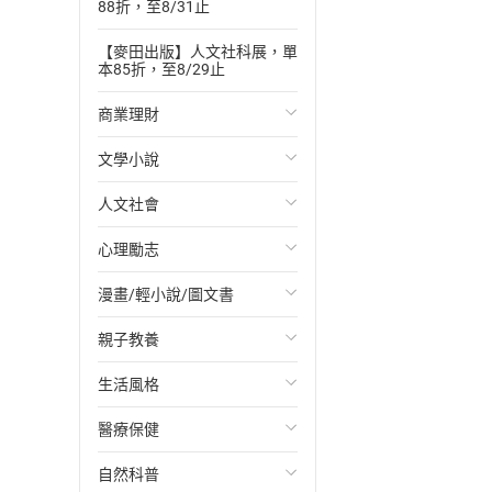
88折，至8/31止
【麥田出版】人文社科展，單
本85折，至8/29止
商業理財
文學小說
投資理財
人文社會
經濟/趨勢
歐美文學
心理勵志
財務/金融
日本文學
國際關係
漫畫/輕小說/圖文書
管理/領導
韓國文學
政治
心靈成長/情緒
親子教養
職場工作術
華文文學
社會科學
人際關係
輕小說
生活風格
成功法
經典文學
台灣/中國歷史
兩性關係
奇幻/科幻
教育現場
醫療保健
行銷/廣告
成長/家庭生活小說
日/韓歷史
心理學
愛情故事
兒童文學/故事
飲食/食譜
自然科普
傳記
懸疑/推理小說
其他歷史/史學
職場/社會寫實
兒童科普/學習
健身/美顏
健康/養生