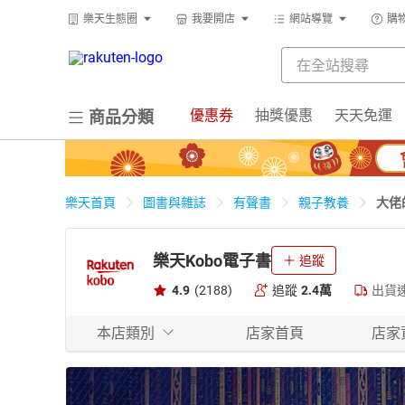
樂天生態圈
我要開店
網站導覽
購
優惠券
抽獎優惠
天天免運
商品分類
大佬
樂天首頁
圖書與雜誌
有聲書
親子教養
樂天Kobo電子書
追蹤
4.9
(2188)
追蹤
2.4萬
出貨
本店類別
店家首頁
店家