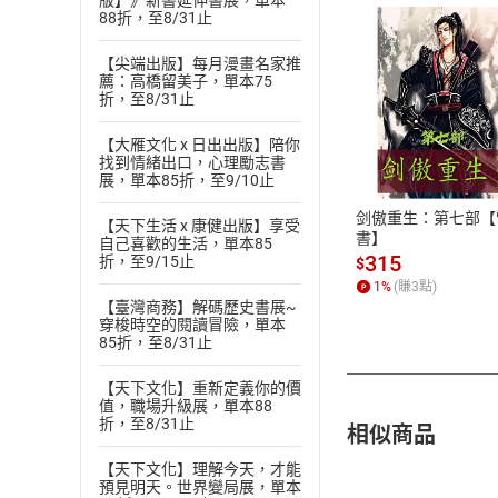
版】》新書延伸書展，單本
88折，至8/31止
【尖端出版】每月漫畫名家推
薦：高橋留美子，單本75
折，至8/31止
付款方
【大雁文化 x 日出出版】陪你
找到情緒出口，心理勵志書
ATM轉帳、信用卡
展，單本85折，至9/10止
剑傲重生：第七部【
【天下生活 x 康健出版】享受
書】
自己喜歡的生活，單本85
315
折，至9/15止
$
1
%
(賺
3
點)
【臺灣商務】解碼歷史書展~
穿梭時空的閱讀冒險，單本
85折，至8/31止
【天下文化】重新定義你的價
值，職場升級展，單本88
折，至8/31止
相似商品
【天下文化】理解今天，才能
預見明天。世界變局展，單本