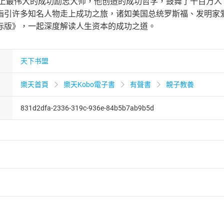
界上最伟大的成功励志大师，他创造的成功哲学，鼓舞了千百万人，
指引许多知名人物走上成功之旅，诸如美国总统罗斯福、发明家
际版》，一起深度解读人生资本的成功之道。
天下书盟
樂天首頁
樂天Kobo電子書
有聲書
親子教養
831d2dfa-2336-319c-936e-84b5b7ab9b5d
者保護法
第
19
條第
1
項後段
暨
通訊交易解除權合理例外情事適用
供即為完成之線上服務，經消費者事先同意始提供。」 之商品