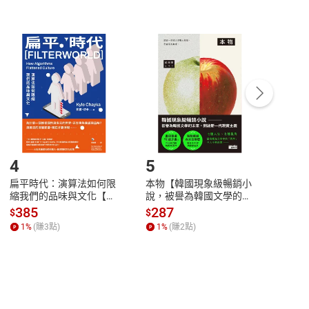
非以有形媒介提供之數位內容，消費者同意若訂購後
付款
方式
完成
訂單
中點選「瀏覽訂單明細」
>
「申請取消訂單
/
退
Payment
Complete
/退貨。
登入帳號，下載書籍後看書
4
5
6
扁平時代：演算法如何限
本物【韓國現象級暢銷小
蛋白
縮我們的品味與文化【電
說，被譽為韓國文學的未
版）─
子書】
來】【電子書】
秘密
385
287
24
$
$
$
一本
1
%
(賺
3
點)
1
%
(賺
2
點)
1
%