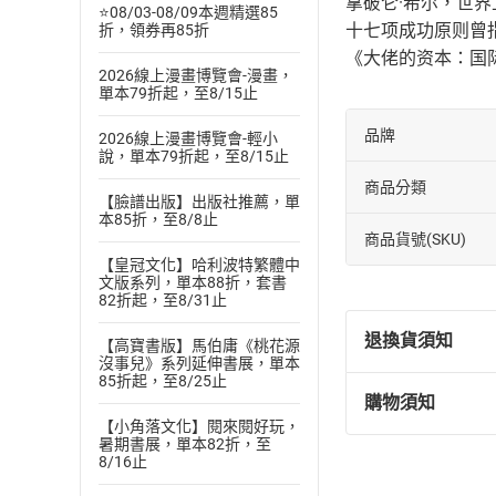
拿破仑·希尔，世
⭐08/03-08/09本週精選85
十七项成功原则曾
折，領券再85折
《大佬的资本：国
2026線上漫畫博覽會-漫畫，
單本79折起，至8/15止
品牌
2026線上漫畫博覽會-輕小
說，單本79折起，至8/15止
商品分類
【臉譜出版】出版社推薦，單
本85折，至8/8止
商品貨號(SKU)
【皇冠文化】哈利波特繁體中
文版系列，單本88折，套書
82折起，至8/31止
退換貨須知
【高寶書版】馬伯庸《桃花源
沒事兒》系列延伸書展，單本
85折起，至8/25止
購物須知
退換貨規定：
【小角落文化】閱來閱好玩，
(
一
)
依
消費
暑期書展，單本82折，至
8/16止
內容或一經提
購書須知
定。