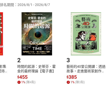
排名期間：2026/8/1 - 2026/8/7
訂購本店鋪之商品即代表知悉本店鋪所銷售之商品為電子書，屬
取電子書，不得請求退貨退款。
品
放入
購物車
登入
帳號
欲取消訂單或辦理退貨時，請登入樂天市場，並於「我的訂單」
Shopping cart
Login
將依您的申請進行審核，待審核通過後將為您辦理退款事宜。
市場須以整筆訂單為單位進行取消/退貨，恕無法以單支商品取消
如何開始使用？
.選擇閱讀載具
Step2.
2
3
X影集
時間的起源：史蒂芬．霍
藝術的40堂公開課：透過
蓄弒待
金的最終理論【電子書】
故事，走進藝術家創作現
場，看藝術如何誕生、如
455
385
$
$
何形塑人類生活【電子
1
%
(賺
4
點)
1
%
(賺
3
點)
書】