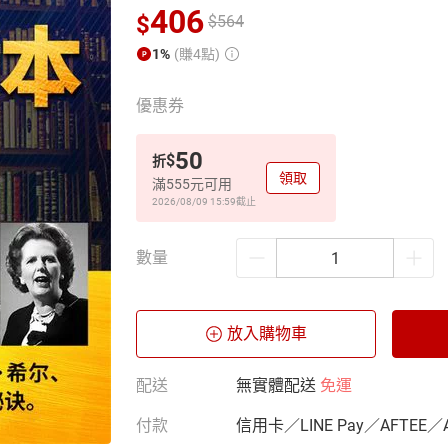
406
$
$
564
1%
(賺4點)
優惠券
50
$
折
領取
滿555元可用
2026/08/09 15:59
截止
數量
放入購物車
配送
無實體配送
免運
付款
信用卡／LINE Pay／AFTEE／