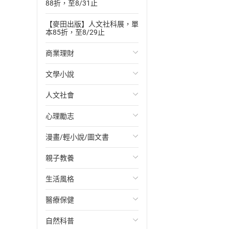
88折，至8/31止
【麥田出版】人文社科展，單
本85折，至8/29止
商業理財
文學小說
投資理財
人文社會
經濟/趨勢
歐美文學
心理勵志
財務/金融
日本文學
國際關係
漫畫/輕小說/圖文書
管理/領導
韓國文學
政治
心靈成長/情緒
親子教養
職場工作術
華文文學
社會科學
人際關係
輕小說
生活風格
成功法
經典文學
台灣/中國歷史
兩性關係
奇幻/科幻
教育現場
醫療保健
行銷/廣告
成長/家庭生活小說
日/韓歷史
心理學
愛情故事
兒童文學/故事
飲食/食譜
自然科普
傳記
懸疑/推理小說
其他歷史/史學
職場/社會寫實
兒童科普/學習
健身/美顏
健康/養生