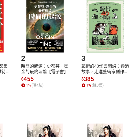
品
放入
購物車
登入
帳號
欲取消訂單或辦理退貨時，請登入樂天市場，並於「我的訂單」
Shopping cart
Login
將依您的申請進行審核，待審核通過後將為您辦理退款事宜。
市場須以整筆訂單為單位進行取消/退貨，恕無法以單支商品取消
如何開始使用？
.選擇閱讀載具
Step2.
2
3
X影集
時間的起源：史蒂芬．霍
藝術的40堂公開課：透過
蓄弒待
金的最終理論【電子書】
故事，走進藝術家創作現
場，看藝術如何誕生、如
455
385
$
$
何形塑人類生活【電子
1
%
(賺
4
點)
1
%
(賺
3
點)
書】