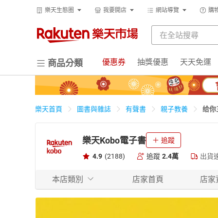
樂天生態圈
我要開店
網站導覽
購
優惠券
抽獎優惠
天天免運
商品分類
给你
樂天首頁
圖書與雜誌
有聲書
親子教養
樂天Kobo電子書
追蹤
4.9
(2188)
追蹤
2.4萬
出貨
本店類別
店家首頁
店家