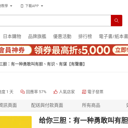
物教學
下載APP
日本購物
品牌旗艦
優惠活動
排行榜
電子書/紙本
三胆：有一种勇敢叫有胆、有识、有谋【有聲書】
速度
1 天
回應率
57%
人氣店家
電子發票
資訊頁面
配送與付款頁面
所有商品
给你三胆：有一种勇敢叫有胆