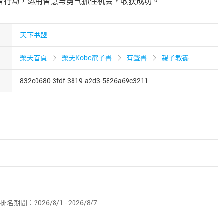
智行动，运用智慧与勇气抓住机会，收获成功。
天下书盟
樂天首頁
樂天Kobo電子書
有聲書
親子教養
832c0680-3fdf-3819-a2d3-5826a69c3211
者保護法
第
19
條第
1
項後段
暨
通訊交易解除權合理例外情事適用
供即為完成之線上服務，經消費者事先同意始提供。」 之商品
排名期間：2026/8/1 - 2026/8/7
訂購本店鋪之商品即代表知悉本店鋪所銷售之商品為電子書，屬
取電子書，不得請求退貨退款。