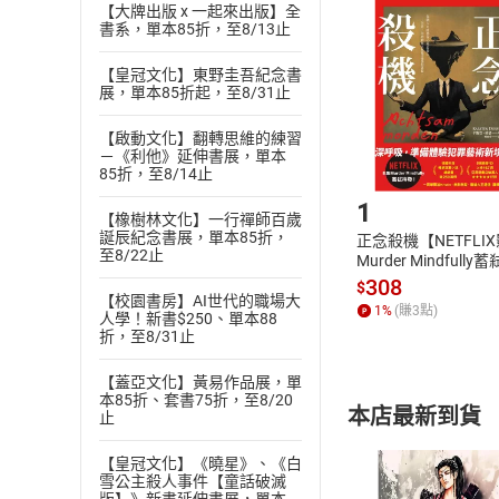
挑選
商
【大牌出版 x 一起來出版】全
書系，單本85折，至8/13止
退貨方式：您
Choose
貨」，本店鋪
【皇冠文化】東野圭吾紀念書
請注意，樂天
展，單本85折起，至8/31止
購書後，
【啟動文化】翻轉思維的練習
－《利他》延伸書展，單本
Step1
85折，至8/14止
1
【橡樹林文化】一行禪師百歲
誕辰紀念書展，單本85折，
正念殺機【NETFLI
至8/22止
Murder Mindfully
發】【電子書】
308
$
【校園書房】AI世代的職場大
1
%
(賺
3
點)
人學！新書$250、單本88
折，至8/31止
【蓋亞文化】黃易作品展，單
本85折、套書75折，至8/20
本店最新到貨
止
【皇冠文化】《曉星》、《白
雪公主殺人事件【童話破滅