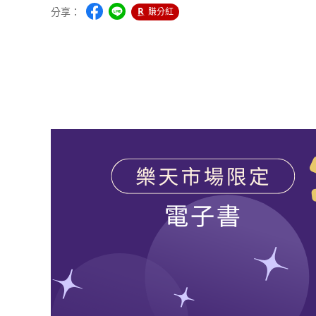
分享：
賺分紅