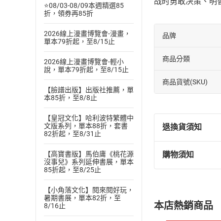
战时勇敢决策、明
⭐08/03-08/09本週精選85
折，領券再85折
2026線上漫畫博覽會-漫畫，
品牌
單本79折起，至8/15止
商品分類
2026線上漫畫博覽會-輕小
說，單本79折起，至8/15止
商品貨號(SKU)
【臉譜出版】出版社推薦，單
本85折，至8/8止
【皇冠文化】哈利波特繁體中
文版系列，單本88折，套書
退換貨須知
82折起，至8/31止
【高寶書版】馬伯庸《桃花源
購物須知
退換貨規定：
沒事兒》系列延伸書展，單本
85折起，至8/25止
(
一
)
依
消費
內容或一經提
【小角落文化】閱來閱好玩，
購書須知
定。
暑期書展，單本82折，至
本店熱銷商品
8/16止
(
二
)
消費者
且已下載
/
存