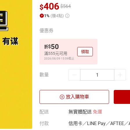
406
$
$
564
1%
(賺4點)
優惠券
50
$
折
領取
滿555元可用
2026/08/09 15:59
截止
數量
放入購物車
配送
無實體配送
免運
付款
信用卡／LINE Pay／AFTEE／