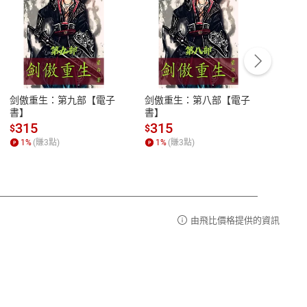
客服資訊
豫期
服務時間：週一到週五 10:00-12:00、
易解
13:00-17:00 (國定假日及例假日休息)
剑傲重生：第九部【電子
剑傲重生：第八部【電子
潜水史
品性
客服電話：0080-1857077
書】
書】
andari
al) Sc
請參
客服信箱：
聯絡店家
315
315
13
$
$
$
r【電
1
%
(賺
3
點)
1
%
(賺
3
點)
1
%
由飛比價格提供的資訊