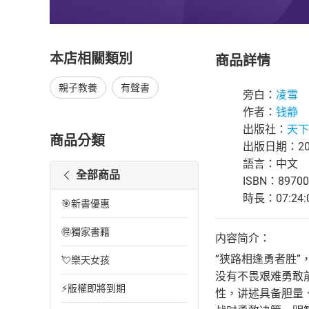
本店相關類別
商品詳情
親子教養
有聲書
旁白：
凌雪
作者：
钱静
出版社：
天下
商品分類
出版日期：202
語言：中文
全部商品
ISBN：89700
時長：07:24:
🎯新書優惠
🉐獨家書籍
内容简介：
“狭路相逢勇者胜
💘樂天女孩
没有不畏艰难勇敢
⚡版權即將到期
性，讲述具备胆量