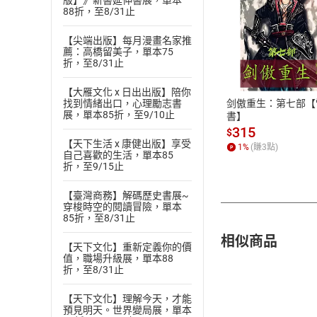
版】》新書延伸書展，單本
88折，至8/31止
【尖端出版】每月漫畫名家推
付款方
薦：高橋留美子，單本75
折，至8/31止
ATM轉帳、信用卡
【大雁文化 x 日出出版】陪你
剑傲重生：第七部【
找到情緒出口，心理勵志書
展，單本85折，至9/10止
書】
315
$
【天下生活 x 康健出版】享受
1
%
(賺
3
點)
自己喜歡的生活，單本85
折，至9/15止
【臺灣商務】解碼歷史書展~
穿梭時空的閱讀冒險，單本
85折，至8/31止
相似商品
【天下文化】重新定義你的價
值，職場升級展，單本88
折，至8/31止
【天下文化】理解今天，才能
預見明天。世界變局展，單本