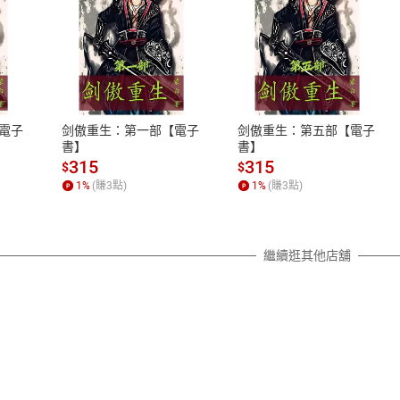
式
退換貨規範
、LINE PAY、AFTEE
本店是否提供消費者保護法七日猶
之權利，遽消費者保護法及通訊交
電子
剑傲重生：第一部【電子
剑傲重生：第五部【電子
除權合理例外情事適用準則，依商
書】
書】
質各有不同規定。詳細退換貨說明
315
315
$
$
照各商品說明。
1
%
(賺
3
點)
1
%
(賺
3
點)
詳細說明
繼續逛其他店舖