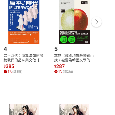
付款
方式
完成
訂單
中點選「瀏覽訂單明細」
>
「申請取消訂單
/
退
Payment
Complete
/退貨。
登入帳號，下載書籍後看書
4
5
6
扁平時代：演算法如何限
本物【韓國現象級暢銷小
蛋白
縮我們的品味與文化【電
說，被譽為韓國文學的未
版）─
子書】
來】【電子書】
秘密
385
287
24
$
$
$
一本
1
%
(賺
3
點)
1
%
(賺
2
點)
1
%