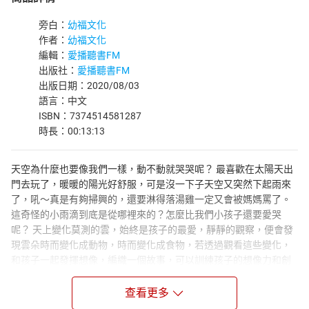
旁白：
幼福文化
作者：
幼福文化
編輯：
愛播聽書FM
出版社：
愛播聽書FM
出版日期：2020/08/03
語言：中文
ISBN：7374514581287
時長：00:13:13
天空為什麼也要像我們一樣，動不動就哭哭呢？ 最喜歡在太陽天出
門去玩了，暖暖的陽光好舒服，可是沒一下子天空又突然下起雨來
了，吼～真是有夠掃興的，還要淋得落湯雞一定又會被媽媽罵了。
這奇怪的小雨滴到底是從哪裡來的？怎麼比我們小孩子還要愛哭
呢？ 天上變化莫測的雲，始終是孩子的最愛，靜靜的觀察，便會發
現雲朵時而變化成動物，時而變化成食物，若透過觀看這些變化，
和孩子一起發揮想像，編織一個故事，可以訓練孩子的想像力和創
造力，甚至表達力。在聆聽趣味的故事後，孩子從中聽到了些什麼
呢？本系列在幫助孩子們更喜歡聽故事，學習觀察自己或周遭生
查看更多
活，進而得到屬於自己獨一無二的想法或感觸，因此藉由與我們息