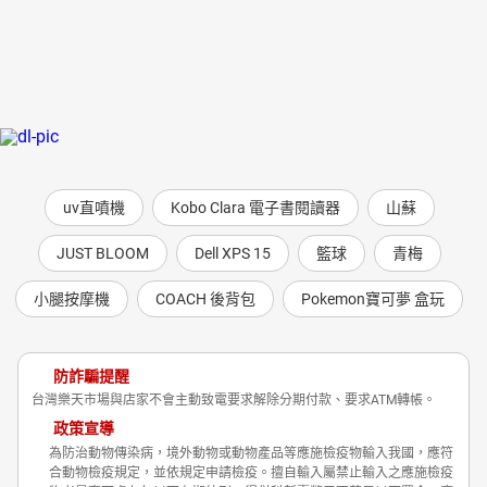
uv直噴機
Kobo Clara 電子書閱讀器
山蘇
JUST BLOOM
Dell XPS 15
籃球
青梅
小腿按摩機
COACH 後背包
Pokemon寶可夢 盒玩
防詐騙提醒
台灣樂天市場與店家不會主動致電要求解除分期付款、要求ATM轉帳。
政策宣導
為防治動物傳染病，境外動物或動物產品等應施檢疫物輸入我國，應符
合動物檢疫規定，並依規定申請檢疫。擅自輸入屬禁止輸入之應施檢疫