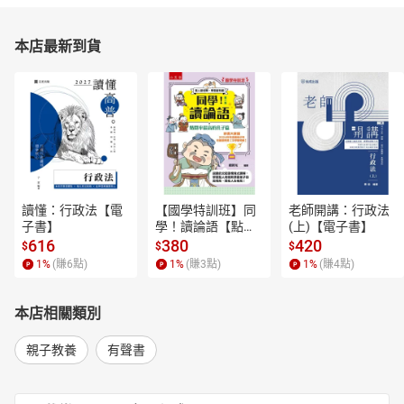
本店最新到貨
讀懂：行政法【電
【國學特訓班】同
老師開講：行政法
子書】
學！讀論語【點閱
(上)【電子書】
率最高的孔子篇】
616
380
420
$
$
$
逗趣的文配圖情境
1
%
(賺
6
點)
1
%
(賺
3
點)
1
%
(賺
4
點)
式講解，學習聖人
老師和學霸弟子的
高情商，開拓人生
本店相關類別
格局！【電子書】
親子教養
有聲書