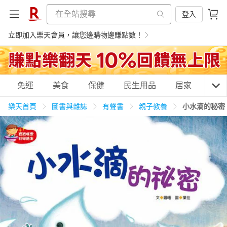
登入
立即加入樂天會員，讓您邊購物邊賺點數！
購物網分類
免運
美食
保健
民生用品
居家
3C
樂天首頁
圖書與雜誌
有聲書
親子教養
小水滴的秘密
天天免運
美食蛋糕
養生保健
民生用品
居家生活
3C家電
運動休閒
親子玩具
女裝
男裝
化妝保養
情趣用品