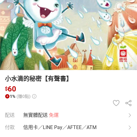
日本購物
電子/紙本書
HOT
小水滴的秘密【有聲書】
60
$
1%
(賺0點)
配送
無實體配送
免運
付款
信用卡／LINE Pay／AFTEE／ATM