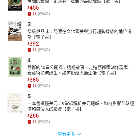
時間的起源：史蒂芬．霍金的最終理論【電子書】
455
$
1
%
(賺
4
點)
3
階級與品味：隱藏在文化審美與流行趨勢背後的地位渴
望【電子書】
392
$
1
%
(賺
3
點)
4
藝術的40堂公開課：透過故事，走進藝術家創作現場，
看藝術如何誕生、如何形塑人類生活【電子書】
385
$
1
%
(賺
3
點)
5
一本書讀懂美元：9堂課解析美元邏輯，如何影響全球經
濟和每個人的投資【電子書】
266
$
1
%
(賺
2
點)
查看更多