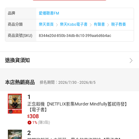
息相關的科學知識，並以生動的故事情節，跟著孩子一起歡樂聽故
事！
品牌
愛播聽書FM
商品分類
樂天首頁
樂天Kobo電子書
有聲書
親子教養
商品貨號(SKU)
8344e20d-850b-34db-8c10-399aa6d6b4ac
退換貨須知
本店熱銷商品
排名期間：2026/7/30 - 2026/8/5
1
正念殺機【NETFLIX影集Murder Mindfully蓄弒待發】
【電子書】
308
$
1
%
(賺
3
點)
2