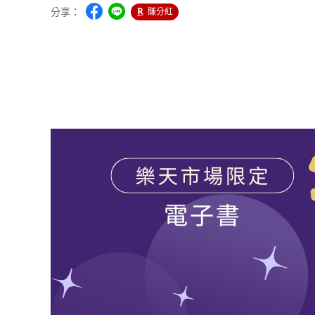
分享：
賺分紅