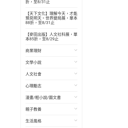
折，至8/31止
【天下文化】理解今天，才能
預見明天。世界變局展，單本
88折，至8/31止
【麥田出版】人文社科展，單
本85折，至8/29止
商業理財
文學小說
投資理財
人文社會
經濟/趨勢
歐美文學
心理勵志
財務/金融
日本文學
國際關係
漫畫/輕小說/圖文書
管理/領導
韓國文學
政治
心靈成長/情緒
親子教養
職場工作術
華文文學
社會科學
人際關係
輕小說
生活風格
成功法
經典文學
台灣/中國歷史
兩性關係
奇幻/科幻
教育現場