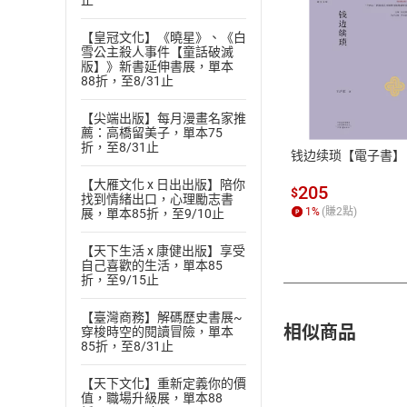
止
【皇冠文化】《曉星》、《白
雪公主殺人事件【童話破滅
版】》新書延伸書展，單本
付款方
88折，至8/31止
【尖端出版】每月漫畫名家推
ATM轉帳、信用卡
薦：高橋留美子，單本75
折，至8/31止
钱边续琐【電子書】
【大雁文化 x 日出出版】陪你
205
$
找到情緒出口，心理勵志書
1
%
(賺
2
點)
展，單本85折，至9/10止
【天下生活 x 康健出版】享受
自己喜歡的生活，單本85
折，至9/15止
【臺灣商務】解碼歷史書展~
相似商品
穿梭時空的閱讀冒險，單本
85折，至8/31止
【天下文化】重新定義你的價
值，職場升級展，單本88