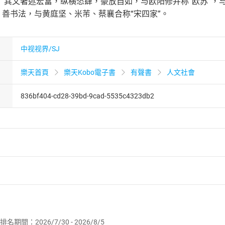
”； 其文著述宏富，纵横恣肆，豪放自如，与欧阳修并称“欧苏”
；善书法，与黄庭坚、米芾、蔡襄合称“宋四家”。
中视视界/SJ
樂天首頁
樂天Kobo電子書
有聲書
人文社會
836bf404-cd28-39bd-9cad-5535c4323db2
者保護法
第
19
條第
1
項後段
暨
通訊交易解除權合理例外情事適用
供即為完成之線上服務，經消費者事先同意始提供。」 之商品
排名期間：2026/7/30 - 2026/8/5
訂購本店鋪之商品即代表知悉本店鋪所銷售之商品為電子書，屬