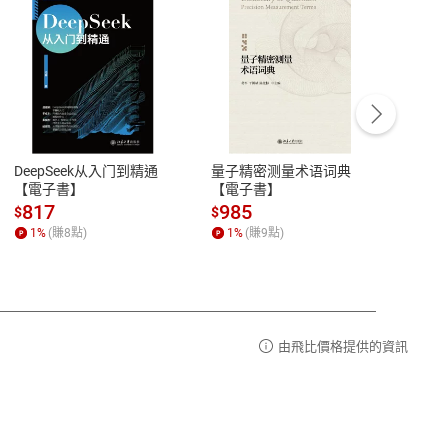
客服資訊
豫期
服務時間：週一到週五 10:00-12:00、
易解
13:00-17:00 (國定假日及例假日休息)
DeepSeek从入门到精通
量子精密测量术语词典
新西
品性
客服電話：0080-1857077
【電子書】
【電子書】
计研
請參
客服信箱：
聯絡店家
817
985
98
$
$
$
1
%
(賺
8
點)
1
%
(賺
9
點)
1
%
由飛比價格提供的資訊