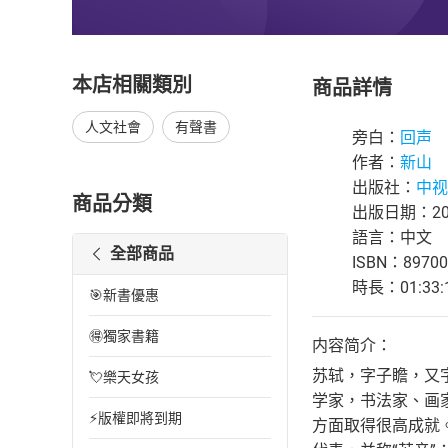
本店相關類別
商品詳情
人文社會
有聲書
旁白：
回声
作者：
新山
出版社：
中视
商品分類
出版日期：202
語言：中文
全部商品
ISBN：89700
時長：01:33:
🎯新書優惠
🉐獨家書籍
内容简介：
苏轼，字子瞻，又
💘樂天女孩
学家，书法家、画
⚡版權即將到期
方面取得很高成就