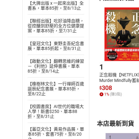
【大牌出版 x 一起來出版】全
且已下載
/
存
書系，單本85折，至8/13止
挑選
商
退貨方式：您
Choose
【聯經出版】吃好油降血糖，
貨」，本店鋪
從控醣到舒壓的全方位健康提
案，單本85折，至7/31止
請注意，樂天
購書後，
【皇冠文化】東野圭吾紀念書
展，單本85折起，至8/31止
Step1
【啟動文化】翻轉思維的練習
1
－《利他》延伸書展，單本
85折，至8/14止
正念殺機【NETFLI
Murder Mindfully
【橡樹林文化】一行禪師百歲
發】【電子書】
308
$
誕辰紀念書展，單本85折，
至8/22止
1
%
(賺
3
點)
【校園書房】AI世代的職場大
人學！新書$250、單本88
折，至8/31止
本店最新到貨
【蓋亞文化】黃易作品展，單
本85折、套書75折，至8/20