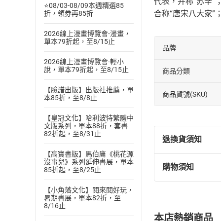
代表，并称“苏辛
⭐08/03-08/09本週精選85
合称“唐宋八大家”
折，領券再85折
2026線上漫畫博覽會-漫畫，
單本79折起，至8/15止
品牌
2026線上漫畫博覽會-輕小
說，單本79折起，至8/15止
商品分類
【臉譜出版】出版社推薦，單
商品貨號(SKU)
本85折，至8/8止
【皇冠文化】哈利波特繁體中
文版系列，單本88折，套書
82折起，至8/31止
退換貨須知
【高寶書版】馬伯庸《桃花源
沒事兒》系列延伸書展，單本
購物須知
85折起，至8/25止
退換貨規定：
(
一
)
依
消費
【小角落文化】閱來閱好玩，
內容或一經提
暑期書展，單本82折，至
購書須知
8/16止
定。
本店熱銷商品
(
二
)
消費者