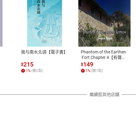
式
退換貨規範
、LINE PAY、AFTEE
本店是否提供消費者保護法七日猶
之權利，遽消費者保護法及通訊交
我与南水北调【電子書】
Phantom of the Earthen
除權合理例外情事適用準則，依商
 Fort Chapter 4【有聲
書】
質各有不同規定。詳細退換貨說明
215
149
$
$
照各商品說明。
1
%
(賺
2
點)
1
%
(賺
1
點)
詳細說明
繼續逛其他店舖