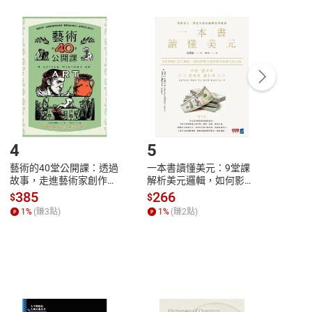
付款
方式
完成
訂單
中點選「瀏覽訂單明細」
>
「申請取消訂單
/
退
Payment
Complete
/退貨。
登入帳號，下載書籍後看書
4
5
6
藝術的40堂公開課：透過
一本書讀懂美元：9堂課
本物
故事，走進藝術家創作現
解析美元邏輯，如何影響
說，
場，看藝術如何誕生、如
全球經濟和每個人的投資
來】
385
266
28
$
$
$
何形塑人類生活【電子
【電子書】
1
%
(賺
3
點)
1
%
(賺
2
點)
1
%
書】