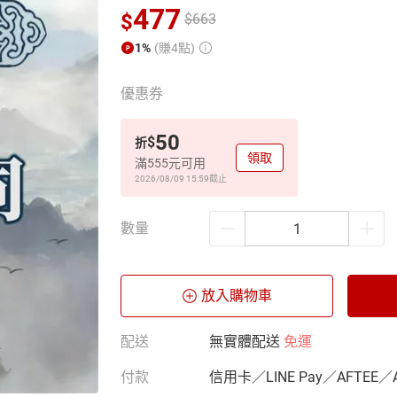
477
$
$
663
1%
(賺4點)
優惠券
50
$
折
領取
滿555元可用
2026/08/09 15:59
截止
數量
放入購物車
配送
無實體配送
免運
付款
信用卡／LINE Pay／AFTEE／