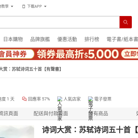
物教學
下載APP
日本購物
品牌旗艦
優惠活動
排行榜
電子書/紙本
大赏：苏轼诗词五十首【有聲書】
速度
1 天
回應率
57%
人氣店家
電子發票
資訊頁面
配送與付款頁面
所有商品
诗词大赏：苏轼诗词五十首【