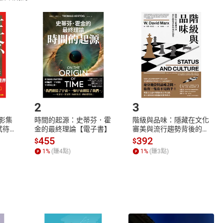
取電子書，不得請求退貨退款。
品
放入
購物車
登入
帳號
欲取消訂單或辦理退貨時，請登入樂天市場，並於「我的訂單」
Shopping cart
Login
將依您的申請進行審核，待審核通過後將為您辦理退款事宜。
市場須以整筆訂單為單位進行取消/退貨，恕無法以單支商品取消
如何開始使用？
.選擇閱讀載具
Step2.
2
3
X影集
時間的起源：史蒂芬．霍
階級與品味：隱藏在文化
蓄弒待
金的最終理論【電子書】
審美與流行趨勢背後的地
位渴望【電子書】
455
392
$
$
1
%
(賺
4
點)
1
%
(賺
3
點)