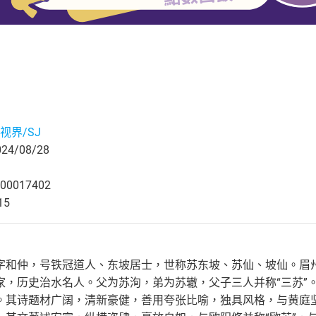
视界/SJ
4/08/28
00017402
15
字和仲，号铁冠道人、东坡居士，世称苏东坡、苏仙、坡仙。眉
家，历史治水名人。父为苏洵，弟为苏辙，父子三人并称“三苏”
。其诗题材广阔，清新豪健，善用夸张比喻，独具风格，与黄庭坚