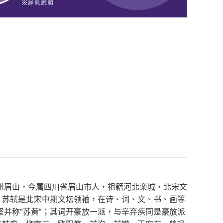
州眉山，今属四川省眉山市人，祖籍河北栾城，北宋文
。苏轼是北宋中期文坛领袖，在诗、词、文、书、画等
并称“苏黄”；其词开豪放一派，与辛弃疾同是豪放派