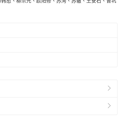
，与韩愈、柳宗元、欧阳修、苏洵、苏辙、王安石、曾巩
準則
第
2
條第
5
款之規定，「非以有形媒介提供之數位
，不適用消保法第
19
條第
1
項七日內無條件退貨之規
非以有形媒介提供之數位內容，消費者同意若訂購後