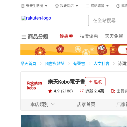
樂天生態圈
我要開店
網站導覽
購
優惠券
抽獎優惠
天天免運
商品分類
诗词
樂天首頁
圖書與雜誌
有聲書
人文社會
樂天Kobo電子書
追蹤
4.9
(2188)
追蹤
2.4萬
出貨
本店類別
店家首頁
店家