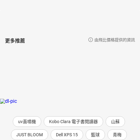
吾子（一八九六‧一）
走吧，這塵世間的夢之浮橋——樋口一葉文學散步
更多推薦
由飛比價格提供的資訊
uv直噴機
Kobo Clara 電子書閱讀器
山蘇
JUST BLOOM
Dell XPS 15
籃球
青梅