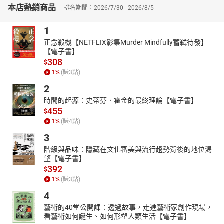
中，擔任主要角色配音，作品眾多，是我們所熟悉且精采豐富的的
本店熱銷商品
排名期間：2026/7/30 - 2026/8/5
聲音。現為尚儀有聲製播中心特約配音員。
【書籍簡介】
1
本有聲書文稿為新譯本，譯者陳冠貴，收錄吉原哀歌〈青梅竹馬〉
正念殺機【NETFLIX影集Murder Mindfully蓄弒待發】
等訴不盡的愛戀。
【電子書】
308
$
二十四歲的老靈魂看盡世相百態
1
%
(賺
3
點)
一抹冷笑寫熱淚
2
書就清麗而絢爛的下町庶民眾生繪
時間的起源：史蒂芬．霍金的最終理論【電子書】
明治時期天才女流作家樋口一葉
455
$
日幣五千圓紙鈔肖像人物 近代文壇上的閃亮彗星
1
%
(賺
4
點)
令森鷗外、幸田露伴絕讚不已 享「現代紫式部」之美譽
3
逝世一二〇週年紀念版小說選
階級與品味：隱藏在文化審美與流行趨勢背後的地位渴
本書精選四篇創作於「奇蹟的十四個月」間的精緻小品：〈大年
望【電子書】
夜〉、〈青梅竹馬〉、〈十三夜〉及〈吾子〉，分別描寫四名浮沉
392
$
於艱困世道的女子，不僅十足展現了明治時期的女性百態，在樋口
1
%
(賺
3
點)
一葉清麗而古典的文筆之下，那些令人感到酸酸澀澀、訴不盡又理
4
不清的愛戀情思躍然紙上。
藝術的40堂公開課：透過故事，走進藝術家創作現場，
究竟年僅二十四歲即隕落的女流作家樋口一葉是如何登上新版日幣
看藝術如何誕生、如何形塑人類生活【電子書】