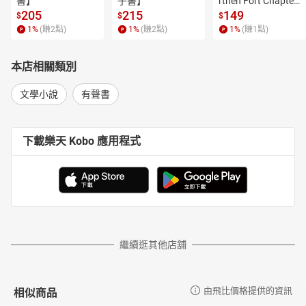
書】
子書】
rthen Fort Chapter
書籍介紹
 4【有聲書】
205
215
149
$
$
$
作者與朗讀者介紹
1
%
(賺
2
點)
1
%
(賺
2
點)
1
%
(賺
1
點)
冷眼看這民愁歡的現代紫式部——話說樋口一葉……
浮生如同一葉扁舟——樋口一葉小傳與重要著作年表
本店相關類別
目次
文學小說
有聲書
本書原文版本
大年夜（一八九四‧十二）（上）
大年夜（一八九四‧十二）（ 下）
下載樂天 Kobo 應用程式
塵之中一葉記（一）‧為錢所困的樋口一葉
青梅竹馬（一八九五‧一）-01
青梅竹馬（一八九五‧一）-02
青梅竹馬（一八九五‧一）-03
青梅竹馬（一八九五‧一）-04
繼續逛其他店舖
塵之中一葉記（二）‧為愛所苦的樋口一葉
十三夜（一八九五‧十二）-01
十三夜（一八九五‧十二）-02
相似商品
由飛比價格提供的資訊
塵之中一葉記（三）‧為女性發聲的樋口一葉