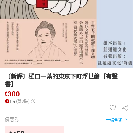
日本購物
電子/紙本書
HOT
〔新譯〕樋口一葉的東京下町浮世繪【有聲
書】
300
$
1%
(賺3點)
優惠券
一鍵全領