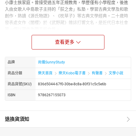
小康士族家庭。曾接受過五年正規教育，學歷僅有小學程度，後進
入由女歌人中島歌子主持的「荻之舍」私塾，學習古典文學及和歌
創作，熟讀《源氏物語》、《枕草子》等古典文學經典。二十歲時
發表處女作〈闇櫻〉於《武野藏》雜誌打響文名，是近代日本社會
第一個以寫作為職志的女性。
曾陋居於東京下町風月場所附近以經營雜貨維生，其間看盡周遭販
查看更多
夫走卒、賭徒妓女之百態，豐富了寫作內涵。自一八九四年十二月
至一八九六年一月的十四個月間，接連發表了〈大年夜〉、〈青梅
竹馬〉、〈濁流〉等生涯代表作，為日本近代文學史上「奇蹟的十
品牌
尚儀SunnyStudy
四個月」。 一八九六年因肺結核病逝，得年二十四歲。
【譯者簡介】
商品分類
樂天首頁
樂天Kobo電子書
有聲書
文學小說
陳冠貴。專職日文譯者，台灣大學日文系雙修中文系畢業，譯作橫
商品貨號(SKU)
836d5044-67f0-30be-8c8a-80f31c5c5e6b
跨手工藝、小說、生活、商管類等各領域。自我期許能優游於中日
文之間，帶給讀者閱讀無礙的文字饗宴。苦心孤譯
ISBN
9786267155073
detectivestella.blogspot.tw/
【朗讀者簡介】
尚儀有聲製播中心是專業的有聲出版品製作與發行單位，由獲得八
退換貨須知
座金鐘獎的配音大師袁光麟先生擔任聲音總監。杜素真，入行超過
三十年，永遠不想退休的配音員。在眾多的動畫、連續劇、電影