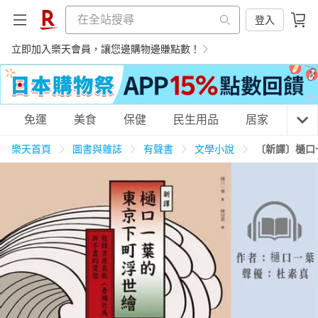
登入
立即加入樂天會員，讓您邊購物邊賺點數！
購物網分類
免運
美食
保健
民生用品
居家
3C
樂天首頁
圖書與雜誌
有聲書
文學小說
〔新譯〕樋口
天天免運
美食蛋糕
養生保健
民生用品
居家生活
3C家電
運動休閒
親子玩具
女裝
男裝
化妝保養
情趣用品