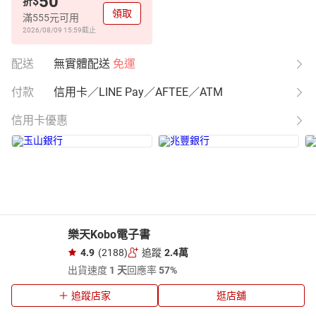
50
$
折
領取
滿555元可用
2026/08/09 15:59
截止
配送
無實體配送
免運
付款
信用卡／LINE Pay／AFTEE／ATM
信用卡優惠
樂天Kobo電子書
4.9
(2188)
追蹤
2.4萬
出貨速度
1 天
回應率
57%
追蹤店家
逛店舖