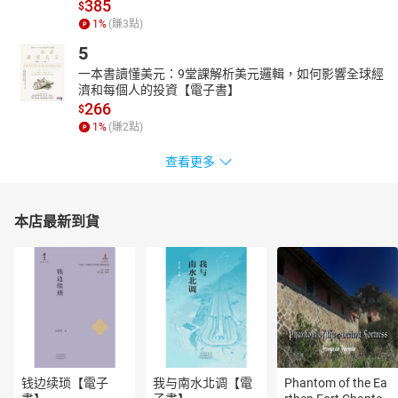
五千元紙鈔肖像人物？書中特別收錄文學創作新銳盛浩偉讀後感、
385
$
以中文寫作的日本女作家新井一二三深度專文，帶領讀者優遊樋口
1
%
(賺
3
點)
一葉的文學世界。
5
跟隨樋口一葉的目光，一窺明治女性的愛戀情懷，本書不容錯過──
一本書讀懂美元：9堂課解析美元邏輯，如何影響全球經
大年夜（一八九四．十二）
濟和每個人的投資【電子書】
266
$
──題材從仿擬古典文學趣味轉向刻劃世相百態，開啟日本文學史上
1
%
(賺
2
點)
「奇蹟的十四個月」之作。
青梅竹馬（一八九五．一）
查看更多
──在下町孩童的嬉笑遊戲中掩映一段青澀愛戀，備受明治文壇大家
森鷗外等人讚揚之作，告別純真童年之必讀經典。
本店最新到貨
十三夜（一八九五．十二）
──飽受家暴之苦的人妻巧遇初戀情人，如果是你會怎麼選擇？
吾子（一八九六．一）
──作者短瞬的一生唯一口語體之作，直書年輕母親的哀怨獨白。究
竟男嬰的出生是禍是福？
有聲出版：紅通通文化與尚儀數位學習聯合出版
【目錄】
钱边续琐【電子
我与南水北调【電
Phantom of the Ea
版權宣告