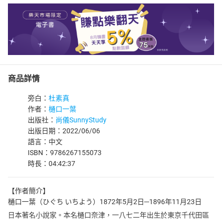
商品詳情
旁白：
杜素真
作者：
樋口一葉
出版社：
尚儀SunnyStudy
出版日期：2022/06/06
語言：中文
ISBN：9786267155073
時長：04:42:37
【作者簡介】
樋口一葉（ひぐち いちよう）1872年5月2日─1896年11月23日
日本著名小說家。本名樋口奈津，一八七二年出生於東京千代田區