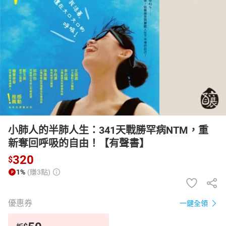
日本購物
電子/紙本書
HOT
小肺人的半肺人生：341天戰勝罕病NTM，重
新奪回呼吸的自由！【有聲書】
320
$
1%
(賺3點)
優惠券
一鍵全領