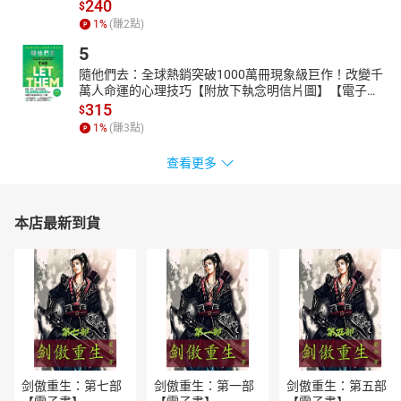
240
PODCAST並獲2021 KKBOX年度百大節目殊榮，收聽名次及下載數
$
1
%
(賺
2
點)
均名列前茅，深受家長及小朋友的歡迎。
同時也是Starworld FOX 緯來電視網…等各大電視台「頻道廣告代言
5
人聲」。康軒學習雜誌、均一教育網、跟我學日語等有聲學習教材
隨他們去：全球熱銷突破1000萬冊現象級巨作！改變千
指定配音員。作品無數，並受邀至各大企業及校園進行聲音訓練課
萬人命運的心理技巧【附放下執念明信片圖】【電子
程及經驗分享。
書】
315
$
1
%
(賺
3
點)
查看更多
本店最新到貨
剑傲重生：第七部
剑傲重生：第一部
剑傲重生：第五部