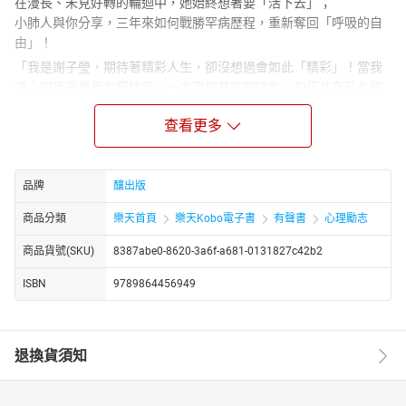
在漫長、未見好轉的輪迴中，她始終想著要「活下去」；
小肺人與你分享，三年來如何戰勝罕病歷程，重新奪回「呼吸的自
由」！
「我是謝子瑩，期待著精彩人生，卻沒想過會如此「精彩」！當我
滿心期待事業再創巔峰時，一次突如其來的咳血，和平共存已久的
非結核分枝桿菌（NTM）無預警宣戰，讓我就此跌落深谷，人生宛
查看更多
如脫韁野馬般大失控……
和法定傳染病肺結核不同，NTM不會人傳人，且致病力較低。原
以為只是開個小刀，住院五天就能出院，但恢復狀況遠不如預期──
左肺的破洞經過數次開刀仍修補不全，甚至從小區域擴展到整個左
品牌
釀出版
肺塌陷；最後更臨時更改手術，轉而在背部開了個洞，持續清創處
商品分類
樂天首頁
樂天Kobo電子書
有聲書
心理勵志
理長達半年，但為了填補傷口，不得不犧牲掉完好的左腳大腿肌……
一年共開六次刀，誰能想像？
商品貨號(SKU)
8387abe0-8620-3a6f-a681-0131827c42b2
待肺部痊癒，為了不枉費左腳的犧牲，我努力進行一連串復健，
ISBN
9789864456949
從最初完全無法使力，到慢慢拄著拐杖移動、開始上下樓梯，練習
到走路和正常人沒有兩樣，甚至術後僅八個月，就能夠騎腳踏車！
人生的這場急轉彎，我感謝過去一直堅持不放棄的自己──因為有
它，現在的我懂得慢下來的美好。」
退換貨須知
【作者簡介】
謝子瑩／口述