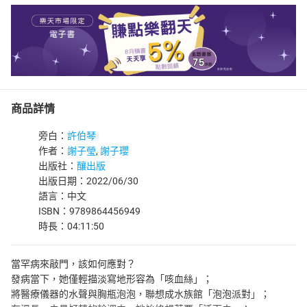
商品詳情
旁白：
許伯琴
作者：
謝子瑩
,
謝子瓔
出版社：
釀出版
出版日期：2022/06/30
語言：中文
ISBN：9789864456949
時長：04:11:50
當罕病來敲門，該如何應對？
發病當下，她僅輕描淡寫地形容為「咳血絲」；
將醫療儀器的水聲與胸瓶泡泡，聯想成水族館「泡泡派對」；