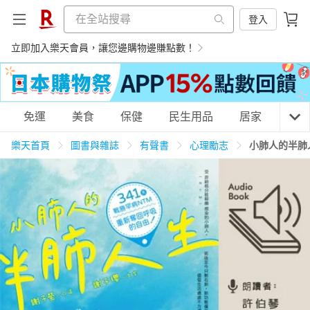
登入
立即加入樂天會員，讓您邊購物邊賺點數！
購物網分類
免運
美食
保健
民生用品
居家
3C
樂天首頁
圖書與雜誌
有聲書
心理勵志
小肺人的半肺
天天免運
美食蛋糕
養生保健
民生用品
居家生活
3C家電
運動休閒
親子玩具
女裝
男裝
化妝保養
情趣用品