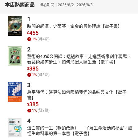
1981年出生於高雄市，文藻外語學院西班牙語文系畢業，熱愛旅
本店熱銷商品
排名期間：2026/8/2 - 2026/8/8
遊、每年一定會列出必做清單，但卻在多年前罹患了NTM，人生的
優先次序就此重新排列。
1
2016年創立「Bo Bonny啵啵妮」台灣原創IP圖像親子文創品牌，
時間的起源：史蒂芬．霍金的最終理論【電子書】
2018年受邀「香港、東京國際授權展」，2019年出版繪本《假裝去
455
$
睡覺：啵啵妮晚安》。
1
%
(賺
4
點)
FB粉絲專頁：「小肺人的半肺人生」
2
謝子瓔／文字
藝術的40堂公開課：透過故事，走進藝術家創作現場，
1983年出生於高雄市，從事社工15年，看盡了人生百態，加上很想
看藝術如何誕生、如何形塑人類生活【電子書】
把基督教信仰的精神實踐出來，2020年決定跨出舒適圈，毅然決然
385
$
的離職，開始冒險、探尋，展開這未知的人生旅程。
1
%
(賺
3
點)
曾與同事們合著《合作父母與親子會面── 一群本土社工的看見》一
3
書，2019年曾獲「台北市優良社會工作專業人員──樂在其中」獎
項。
扁平時代：演算法如何限縮我們的品味與文化【電子
書】
【朗讀者簡介】
385
$
許伯琴
1
%
(賺
3
點)
資深專業配音員、親子共讀頻道【我們家的睡前故事】主持人。曾
4
任廣播電台節目主持人、新聞主播，近年專職各類廣告、有聲書配
音。並成功經營【我們家的睡前故事】FB粉專、YOUTUBE、
蛋白質的一生（暢銷改版）──了解生命活動的秘密，讀
PODCAST頻道。
懂生命科學的第一本書【電子書】