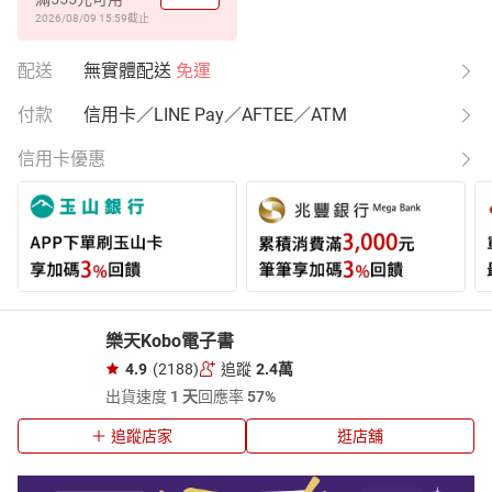
2026/08/09 15:59
截止
配送
無實體配送
免運
付款
信用卡／LINE Pay／AFTEE／ATM
信用卡優惠
樂天Kobo電子書
4.9
(2188)
追蹤
2.4萬
出貨速度
1 天
回應率
57%
追蹤店家
逛店舖