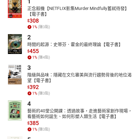
1
正念殺機【NETFLIX影集Murder Mindfully蓄弒待發】
【電子書】
308
$
1
%
(賺
3
點)
2
時間的起源：史蒂芬．霍金的最終理論【電子書】
455
$
1
%
(賺
4
點)
3
階級與品味：隱藏在文化審美與流行趨勢背後的地位渴
望【電子書】
392
$
1
%
(賺
3
點)
4
藝術的40堂公開課：透過故事，走進藝術家創作現場，
看藝術如何誕生、如何形塑人類生活【電子書】
385
$
1
%
(賺
3
點)