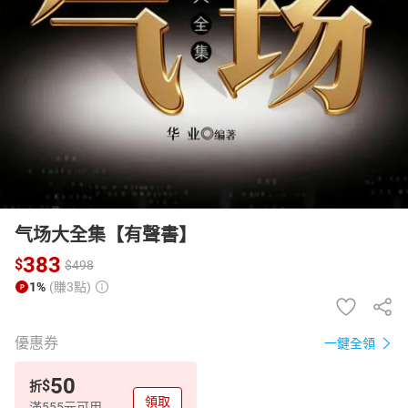
日本購物
電子/紙本書
HOT
气场大全集【有聲書】
383
$
$
498
1%
(賺3點)
優惠券
一鍵全領
50
$
折
領取
滿555元可用