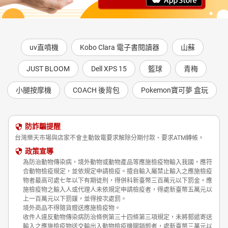
uv直噴機
Kobo Clara 電子書閱讀器
山蘇
JUST BLOOM
Dell XPS 15
籃球
青梅
小腿按摩機
COACH 後背包
Pokemon寶可夢 盒玩
防詐騙提醒
台灣樂天市場與店家不會主動致電要求解除分期付款、要求ATM轉帳。
政策宣導
為防治動物傳染病，境外動物或動物產品等應施檢疫物輸入我國，應符
合動物檢疫規定，並依規定申請檢疫。擅自輸入屬禁止輸入之應施檢疫
物者最高可處七年以下有期徒刑，得併科新臺幣三百萬元以下罰金。應
施檢疫物之輸入人或代理人未依規定申請檢疫者，得處新臺幣五萬元以
上一百萬元以下罰鍰，並得按次處罰。
境外商品不得隨貨贈送應施檢疫物。
收件人違反動物傳染病防治條例第三十四條第三項規定，未將郵遞寄送
輸入之應施檢疫物送交輸出入動物檢疫機關銷燬者，處新臺幣三萬元以