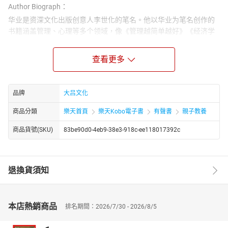
Author Biograph：
华业是资深文化出版创意人李世化的笔名。他以华业为笔名创作的
书籍涵盖管理、心理等多个领域，像《管理越简单越好》《经济学
和你想的不一样》等代表作常以 “华业” 之名署名出版。除了之前提
到的各类书籍，以华业为笔名还推出过不少针对性较强的读物。比
查看更多
如聚焦个人魅力提升的《气场大全集》，融合心理学、社会学知识
解析气场构成，为普通人提供气场塑造的实用方法；还有面向学生
群体的《中国学生不可不玩的思维游戏》，适配青少年的阅读和思
品牌
大吕文化
维锻炼需求，进一步拓展了其作品的受众范围。
商品分類
樂天首頁
樂天Kobo電子書
有聲書
親子教養
商品貨號(SKU)
83be90d0-4eb9-38e3-918c-ee118017392c
退換貨須知
本店熱銷商品
排名期間：2026/7/30 - 2026/8/5