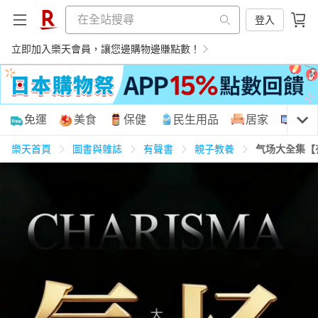
登入
立即加入樂天會員，讓您邊購物邊賺點數！
購物網分類
免運
美食
保健
民生用品
居家
3C
樂天首頁
圖書與雜誌
有聲書
親子教養
气场大全集【
天天免運
美食蛋糕
養生保健
民生用品
居家生活
3C家電
運動休閒
親子玩具
女裝
男裝
化妝保養
情趣用品