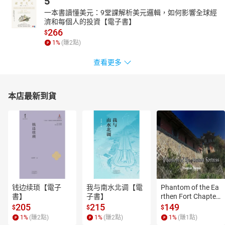
5
一本書讀懂美元：9堂課解析美元邏輯，如何影響全球經
濟和每個人的投資【電子書】
266
$
1
%
(賺
2
點)
查看更多
本店最新到貨
钱边续琐【電子
我与南水北调【電
Phantom of the Ea
書】
子書】
rthen Fort Chapter
 4【有聲書】
205
215
149
$
$
$
1
%
(賺
2
點)
1
%
(賺
2
點)
1
%
(賺
1
點)