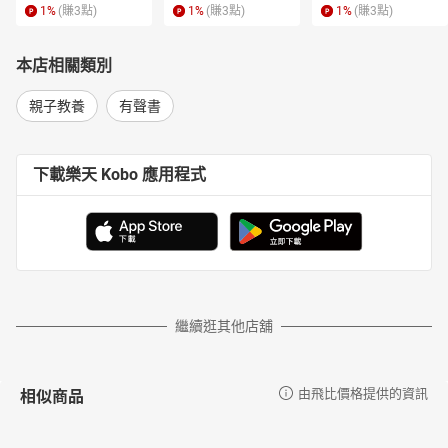
1
%
(賺
3
點)
1
%
(賺
3
點)
1
%
(賺
3
點)
本店相關類別
親子教養
有聲書
下載樂天 Kobo 應用程式
繼續逛其他店舖
相似商品
由飛比價格提供的資訊