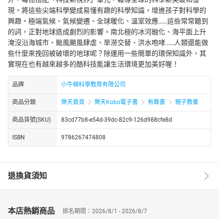
現。將這些尖端科學變成易懂有趣的科學知識，增進孩子對科學的
興趣。極端氣候、氣候變遷、全球暖化、溫室效應……這些常常聽到
的詞，正對地球造成劇烈的影響。南北極的冰河融化、海平面上升
淹沒沿海城市、颱風颶風肆虐、旱澇交替、洪水咆哮……人類還能做
些什麼來挽回被破壞的地球呢？除運用一些簡單的環保知識外，其
實現在也有越來越多的酷科技能讓生活環境更加美好喔！
品牌
小牛頓科學教育有限公司
商品分類
樂天首頁
樂天Kobo電子書
有聲書
親子教養
商品貨號(SKU)
83cd77b8-e54d-39dc-82c9-126d988cfe8d
ISBN
9786267474808
退換貨須知
本店熱銷商品
排名期間：2026/8/1 - 2026/8/7