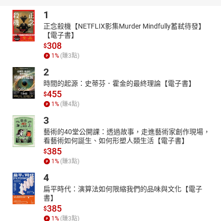
1
正念殺機【NETFLIX影集Murder Mindfully蓄弒待發】
【電子書】
308
$
1
%
(賺
3
點)
2
時間的起源：史蒂芬．霍金的最終理論【電子書】
455
$
1
%
(賺
4
點)
3
藝術的40堂公開課：透過故事，走進藝術家創作現場，
看藝術如何誕生、如何形塑人類生活【電子書】
385
$
1
%
(賺
3
點)
4
扁平時代：演算法如何限縮我們的品味與文化【電子
書】
385
$
1
%
(賺
3
點)