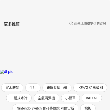
更多推薦
由飛比價格提供的資訊
實木床架
牛肋
銀喉長尾山雀
IKEA宜家 馬桶刷
一體式水冷
空氣清淨機
小檔車
B&O A1
Nintendo Switch 寶可夢傳說 阿爾宙斯
棉被