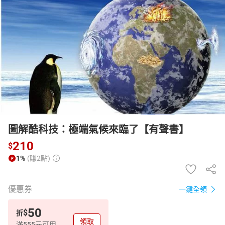
日本購物
電子/紙本書
HOT
圖解酷科技：極端氣候來臨了【有聲書】
210
$
1%
(賺2點)
優惠券
一鍵全領
50
$
折
領取
滿555元可用