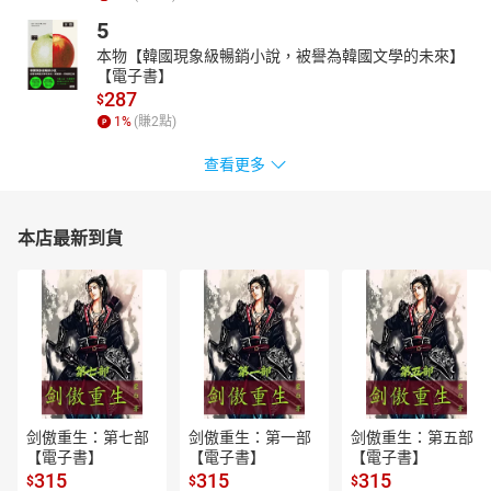
5
本物【韓國現象級暢銷小說，被譽為韓國文學的未來】
【電子書】
287
$
1
%
(賺
2
點)
查看更多
本店最新到貨
剑傲重生：第七部
剑傲重生：第一部
剑傲重生：第五部
【電子書】
【電子書】
【電子書】
315
315
315
$
$
$