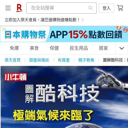
登入
立即加入樂天會員，讓您邊購物邊賺點數！
購物網分類
免運
美食
保健
民生用品
居家
3C
樂天首頁
圖書與雜誌
有聲書
親子教養
圖解酷科技：
天天免運
美食蛋糕
養生保健
民生用品
居家生活
3C家電
運動休閒
親子玩具
女裝
男裝
化妝保養
情趣用品