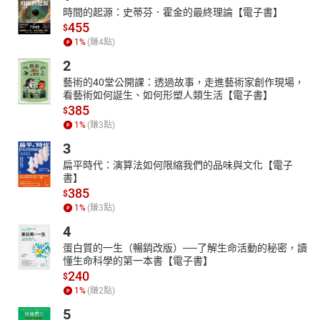
時間的起源：史蒂芬．霍金的最終理論【電子書】
455
$
1
%
(賺
4
點)
2
藝術的40堂公開課：透過故事，走進藝術家創作現場，
看藝術如何誕生、如何形塑人類生活【電子書】
385
$
1
%
(賺
3
點)
3
扁平時代：演算法如何限縮我們的品味與文化【電子
書】
385
$
1
%
(賺
3
點)
4
蛋白質的一生（暢銷改版）──了解生命活動的秘密，讀
懂生命科學的第一本書【電子書】
240
$
1
%
(賺
2
點)
5