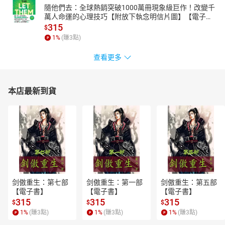
隨他們去：全球熱銷突破1000萬冊現象級巨作！改變千
萬人命運的心理技巧【附放下執念明信片圖】【電子
書】
315
$
1
%
(賺
3
點)
查看更多
本店最新到貨
剑傲重生：第七部
剑傲重生：第一部
剑傲重生：第五部
【電子書】
【電子書】
【電子書】
315
315
315
$
$
$
1
%
(賺
3
點)
1
%
(賺
3
點)
1
%
(賺
3
點)