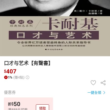
日本購物
電子/紙本書
HOT
口才与艺术【有聲書】
407
$
1%
(賺4點)
優惠券
一鍵全領
50
$
折
領取
滿555元可用