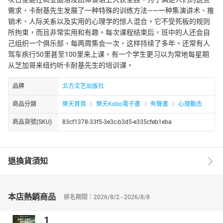
需求，卡耐基先生发展了一种特殊的训练方法——一种集演讲术、推
销术、人际关系以及实用的心理学的惊人混合。它不受死板的规则
所拘束，而且非常实用和有趣。每次课程结束后，班中的人还会自
己组织一个俱乐部，每两周集会一次，这样持续了多年。还常有人
驾车疾行50里甚至100里来上课，有一个学生更习以为常地每星期
从芝加哥来纽约听卡耐基先生的培训课。
品牌
北方文艺出版社
商品分類
樂天首頁
樂天Kobo電子書
有聲書
心理勵志
商品貨號(SKU)
83cf1378-33f5-3e3c-b3d5-e335cfeb1eba
退換貨須知
本店熱銷商品
排名期間：2026/8/2 - 2026/8/8
1