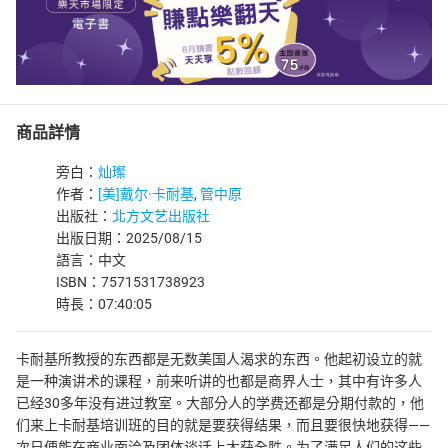
商品詳情
旁白：
灿璨
作者：
[美]戴尔·卡耐基
,
管中原
出版社：
北方文艺出版社
出版日期：2025/08/15
語言：中文
ISBN：7571531738923
時長：07:40:05
卡耐基所教授的东西都是无数美国人渴求的东西。他起初设立的就
是一种演讲术的课程，前来听讲的也都是商界人士，其中有许多人
已经30多年没有进过教室。大部分人的学费还都是分期付款的，他
们来上卡耐基培训班的目的就是要获得结果，而且要很快地获得——
次日便能在商业面洽及团体谈话上大获全胜。为了满足人们的这些