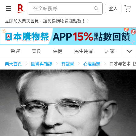
登入
立即加入樂天會員，讓您邊購物邊賺點數！
購物網分類
免運
美食
保健
民生用品
居家
3C
樂天首頁
圖書與雜誌
有聲書
心理勵志
口才与艺术【
天天免運
美食蛋糕
養生保健
民生用品
居家生活
3C家電
運動休閒
親子玩具
女裝
男裝
化妝保養
情趣用品